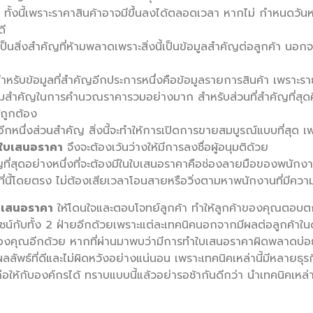
 ทั้งนี้เพราะราคาสินค้าอาจมีขึ้นลงได้ตลอดเวลา หากไม่ กำหนดวั
ดี
ป็นสิ่งสำคัญที่ห้ามพลาดเพราะสิ่งนี้เป็นข้อมูลสำคัญต่อลูกค้า นอกจา
ำหรับข้อมูลที่สำคัญอีกประการหนึ่งคือข้อมูลรายการสินค้า เพราะร
มสำคัญในการคำนวณราคารวมอย่างมาก สำหรับส่วนที่สำคัญที่สุดค
ห้ถูกต้อง
ป็นอีกหนึ่งส่วนสำคัญ สิ่งนี้จะทำให้การเปิดการขายสมบูรณ์แบบที่สุด เพ
ใบเสนอราคา
จึงจะต้องเว้นว่างให้มีการลงชื่อผู้อนุมติด้วย
ญที่สุดอย่างหนึ่งที่จะต้องมีในใบเสนอราคาคือช่องลายมือของพนักงาน
ที่นี้โดยตรง ไม่ต้องเสียเวลาโอนสายหรือวิ่งตามหาพนักงานที่มีความ
บเสนอราคา
ให้โดนใจและตอบโจทย์ลูกค้า ทำให้ลูกค้าของคุณตอบตกล
โยชน์กับทั้ง 2 ฝ่ายอีกด้วยเพราะแต่ละเทคนิคนอกจากมีผลต่อลูกค
ของคุณอีกด้วย หากที่ผ่านมาพบว่ามีการทำใบเสนอราคาผิดพลาดบ่อย
ัพธ์ที่ดีและไม่ผิดหวังอย่างแน่นอน เพราะเทคนิคเหล่านี้มีหลายธุรก
ือให้กับองค์กรได้ ทราบแบบนี้แล้วอย่ารอช้ากันดีกว่า นำเทคนิคเหล