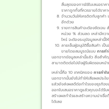
สิ้นสุดของการใช้ใบเสนอราคา
ราคาถูกทั้งที่ควรขายได้ราคา
จำนวนวันให้เครดิตกับลูกค้า เ
อีกด้วย
รายการสินค้าจะต้องชัดเจน ส
หน่วย % ส่วนลด เหล่ามีควา
ไหร่ จะต้องระบุข้อมูลเหล่านี้ใ
ลายเซ็นผู้อนุมัติซื้อสินค้า เ
ขายโดยสมบูรณ์แบบ
การทำ
นอกจากข้อมูลเหล่านี้แล้ว สิ่งสำคั
สามาถติดต่อไปยังผู้รับผิดชอบหน้า
เหล่านี้คือ 10 เทคนิคของ
การทำใ
นอกจากนั้นยังไม่ทำให้เสียผลประ
แล้วยังส่งผลดีต่อกำไรของธุรกิจ
ออกใบเสนอราคาดูแล้วคุณจะได้รับผลล
สร้างผลกำไรและสร้างความน่าเชื่อถ
ได้เลย