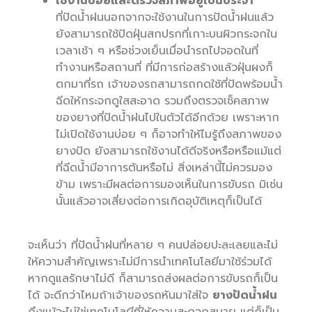
ใช้งานบ่อยและตรวจสภาพอยู่เป็นประจำ
ที่ปัดน้ำฝนนอกจากจะใช้งานในการปัดน้ำฝนแล้ว
ยังสามารถใช้ปัดฝุ่นสกปรกที่เกาะบนผิวกระจกใน
เวลาเช้า ๆ หรือช่วงเย็นเมื่อนำรถไปจอดในที่
ทำงานหรือสถานที่ ที่มีการก่อสร้างแล้วฝุ่นผงก็
ตกมาที่รถ เจ้าของรถสามารถกดใช้ที่ปัดพร้อมน้ำ
ฉีดให้กระจกดูใสสะอาด รวมถึงตรวจเช็คสภาพ
ของยางที่ปัดน้ำฝนไปในตัวได้อีกด้วย เพราะหาก
ไม่เปิดใช้งานบ่อย ๆ ก็อาจทำให้ไมรู้ถึงสภาพของ
ยางปัด ยังสามารถใช้งานได้ดีจริงหรือหรือแม้แต่
ที่ฉีดน้ำมีอาการตันหรือไม่ สิ่งเหล่านี้ไม่ควรมอง
ข้าม เพราะมีผลต่อการมองเห็นในการขับรถ มิเช่น
นั้นแล้วอาจเสี่ยงต่อการเกิดอุบัติเหตุก็เป็นได้
จะเห็นว่า ที่ปัดน้ำฝนที่หลาย ๆ คนปล่อยปะละเลยและไม่
ให้ความสำคัญเพราะไม่มีการนำเทคโนโลยีมาใช้ร่วมได้
หากดูแลรักษาไม่ดี ก็สามารถส่งผลต่อการขับรถก็เป็น
ได้ จะดีกว่าไหมถ้าเจ้าของรถหันมาใส่ใจ
ยางปัดน้ำฝน
ถึงแม้จะไม่ใช่เทคโนโลยีที่ให้ความสะดวกสบาย แต่ก็เป็น