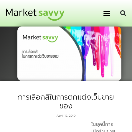
GPS ติดตามยานพาหนะ
การเงิน การลงทุน
การเลือกสีในการตกแต่งเว็บขาย
ของ
April 12, 2019
ในยุคนี้การ
เปิดร้านขาย