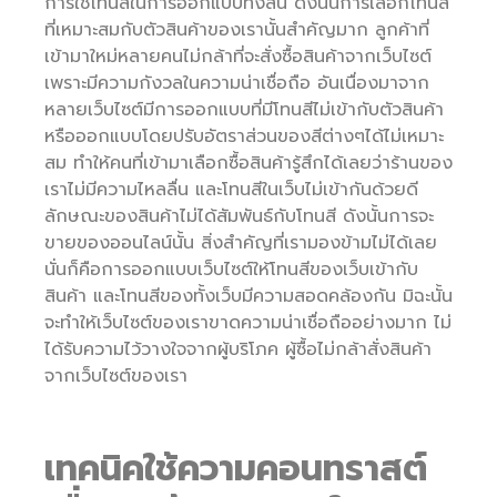
การใช้โทนสีในการออกแบบทั้งสิ้น ดังนั้นการเลือกโทนสี
ที่เหมาะสมกับตัวสินค้าของเรานั้นสำคัญมาก ลูกค้าที่
เข้ามาใหม่หลายคนไม่กล้าที่จะสั่งซื้อสินค้าจากเว็บไซต์
เพราะมีความกังวลในความน่าเชื่อถือ อันเนื่องมาจาก
หลายเว็บไซต์มีการออกแบบที่มีโทนสีไม่เข้ากับตัวสินค้า
หรือออกแบบโดยปรับอัตราส่วนของสีต่างๆได้ไม่เหมาะ
สม ทำให้คนที่เข้ามาเลือกซื้อสินค้ารู้สึกได้เลยว่าร้านของ
เราไม่มีความไหลลื่น และโทนสีในเว็บไม่เข้ากันด้วยดี
ลักษณะของสินค้าไม่ได้สัมพันธ์กับโทนสี ดังนั้นการจะ
ขายของออนไลน์นั้น สิ่งสำคัญที่เรามองข้ามไม่ได้เลย
นั่นก็คือการออกแบบเว็บไซต์ให้โทนสีของเว็บเข้ากับ
สินค้า และโทนสีของทั้งเว็บมีความสอดคล้องกัน มิฉะนั้น
จะทำให้เว็บไซต์ของเราขาดความน่าเชื่อถืออย่างมาก ไม่
ได้รับความไว้วางใจจากผู้บริโภค ผู้ซื้อไม่กล้าสั่งสินค้า
จากเว็บไซต์ของเรา
เทคนิคใช้ความคอนทราสต์