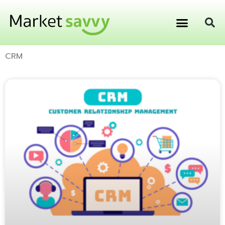
GPS ติดตามยานพาหนะ
การเงิน การลงทุน
CRM