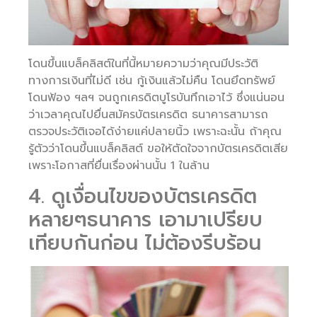
โดนขึ้นแบล็คลิสต์ในที่นี้หมายความว่าคุณมีประวัติ
ทางการเงินที่ไม่ดี เช่น กู้เงินแล้วไม่คืน โดนยึดทรัพย์
โดนฟ้อง ฯลฯ จนถูกเครดิตบูโรบันทึกเอาไว้ ซึ่งแน่นอน
ว่าเวลาคุณไปยื่นสมัครบัตรเครดิต ธนาคารสามารถ
ตรวจประวัติเจอได้ง่ายแค่ปลายนิ้ว เพราะฉะนั้น ถ้าคุณ
รู้ตัวว่าโดนขึ้นแบล็คลิสต์ ขอให้ตัดใจจากบัตรเครดิตเสีย
เพราะโอกาสที่ยื่นเรื่องผ่านนั้น 1 ในล้าน
4. ดูเงื่อนไขของบัตรเครดิต
หลายๆธนาคาร เอามาเปรียบ
เทียบกันก่อน ไม่ต้องรีบร้อน