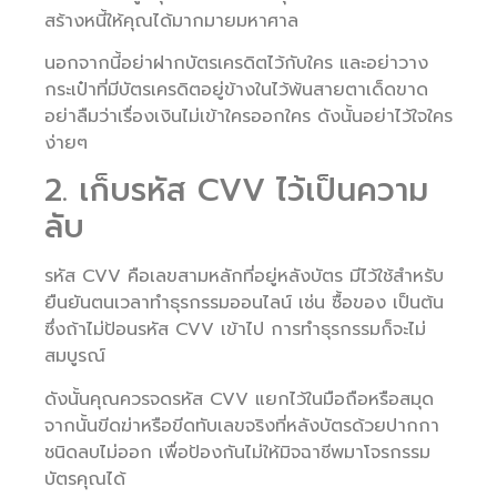
สร้างหนี้ให้คุณได้มากมายมหาศาล
นอกจากนี้อย่าฝากบัตรเครดิตไว้กับใคร และอย่าวาง
กระเป๋าที่มีบัตรเครดิตอยู่ข้างในไว้พ้นสายตาเด็ดขาด
อย่าลืมว่าเรื่องเงินไม่เข้าใครออกใคร ดังนั้นอย่าไว้ใจใคร
ง่ายๆ
2. เก็บรหัส CVV ไว้เป็นความ
ลับ
รหัส CVV คือเลขสามหลักที่อยู่หลังบัตร มีไว้ใช้สำหรับ
ยืนยันตนเวลาทำธุรกรรมออนไลน์ เช่น ซื้อของ เป็นต้น
ซึ่งถ้าไม่ป้อนรหัส CVV เข้าไป การทำธุรกรรมก็จะไม่
สมบูรณ์
ดังนั้นคุณควรจดรหัส CVV แยกไว้ในมือถือหรือสมุด
จากนั้นขีดฆ่าหรือขีดทับเลขจริงที่หลังบัตรด้วยปากกา
ชนิดลบไม่ออก เพื่อป้องกันไม่ให้มิจฉาชีพมาโจรกรรม
บัตรคุณได้