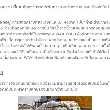
ะอาดคราบ
ขี้นก
คือความรวดเร็วในการล้างทำความสะอาดเมื่อเจอใหม่ 
ยกอยู่
การขจัดคราบที่ยังเปียกและไม่แห้งมาก ไม่น่าทำให้ลำบากใจแ
ษชำระเช็ดออกให้หมด จากนั้นก็ใช้น้ำราดซ้ำให้เศษสกปกรกออกให้ห
อถึงเวลาล้างรถครั้งต่อไปควรจพลง WAX ด้วย เพื่อขัดคราบสกปรกพ
ล้ว
เมื่อมารู้ภายหลังว่ามีคราบสกปรกอยู่บนตัวรถและเป็นคราบแห้ง
้น้ำยาล้างรถแล้วใช้ฟองน้ำค่อย ๆ ถูวนเป็นก้อนหอยเบา ๆ จากนั้นจึ
กเพราะจะทำให้รถเป็นรอย เมื่อล้างสะอาดดีแล้วเช็ดรถให้แห้งใช้ดินน
นั้นค่อยลง WAX สำหรับขัดเคลือบสีรถในบริเวณที่เป็นคราบ อาจลง
้น
ดูวิธีการป้องกันนกขี้ใส่รถ แม้ว่าจะไม่สามารถแก้ไขได้ร้อยเปอร์เซ็นต์ก
องผจญกับปัญหาคราบสกปรกจนเกินกว่าจะแก้ไขได้