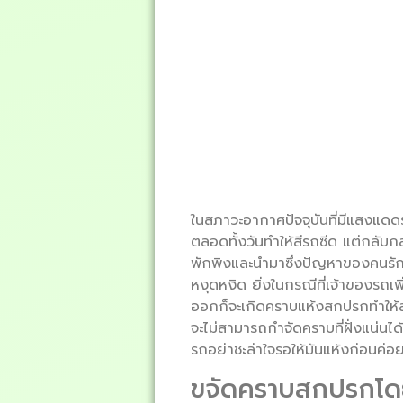
ในสภาวะอากาศปัจจุบันที่มีแสงแดดร
ตลอดทั้งวันทำให้สีรถซีด แต่กลับกลา
พักพิงและนำมาซึ่งปัญหาของคนรั
หงุดหงิด ยิ่งในกรณีที่เจ้าของรถเ
ออกก็จะเกิดคราบแห้งสกปรกทำให้ล้
จะไม่สามารถกำจัดคราบที่ฝั่งแน่นได
รถอย่าชะล่าใจรอให้มันแห้งก่อนค่
ขจัดคราบสกปรกโดย