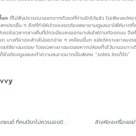
ี้นก
ที่ไม่พึงปรารถนาออกจากตัวรถที่ท่านรักได้แล้ว ไม่เพียงแต่ครา
งสกปรกอื่น ๆ อีกที่ทำให้เจ้าของรถต้องพยายามดูแลเอาใส่ให้มากท
ขับรถในเวลากลางคืนที่มักจะมีแมลงออกมาเล่นไฟตามท้องถนน จึงท
ถ บางทีอาจจะล้างไม่ออกง่าย ๆ เหมือนขี้นก แม้แต่คราบยางมะตอยที
โดยใช้ยางมะตอย โดยเฉพาะยางมะตอยหากปล่อยทิ้งไว้นานจะเกาะติ
่ะก็ยิ่งต้องดูแลและทำความสะอาดมากเป็นพิเศษ “รถใคร ใครก็รัก”
avvy
เรื่องน่ารู้เกี่ยวกับฝ้ากระจกรถยนต์ ที่คนมีรถไม่ควรมองข้าม
ล้างห้องเครื่องอย่