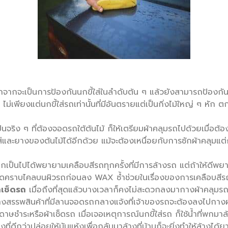
ากจะเป็นการป้องกันนกขี้ใส่ในลำดับต้น ๆ แล้วยังสามารถป้องกันเ
่เพียงแต่นกขี้ใส่รถเท่านั้นที่มีอันตรายแต่เป็นกิ่งไม้ใหญ่ ๆ หัก ต
็นจริง ๆ ที่ต้องจอดรถใต้ต้นไม้ ก็ให้เตรียมผ้าคลุมรถไปด้วยเมื่อต้อ
และยางของต้นไม้ได้อีกด้วย แม้จะต้องเหนื่อยกับการซักผ้าคลุมแต
เป็นไปได้พยายามเคลือบสีรถทุกครั้งที่มีการล้างรถ แต่ถ้าให้ดีพย
่วยขจัดคราบไคลบนผิวรถก่อนลง WAX ซ้ำช่วยในเรื่องของการเคลือบสีร
เช็ดรถ
เมื่อถึงที่สุดแล้วบางเวลาก็คงไม่สะดวกลงมากางผ้าคลุมรถใ
างสรรพสินค้าที่มีลานจอดรถกลางแจ้งที่เจ้าของรถจะต้องลงไปกางผ้
ษชำระหรือผ้าเช็ดรถ เมื่อเจอเหตุการณ์นกขี้ใส่รถ ก็ใช้น้ำที่พกมาล้
ดีกว่าปล่อยให้มันแห้งเพื่อกลับมาล้างที่บ้านก็จะยิ่งทำให้ล้างได้ย