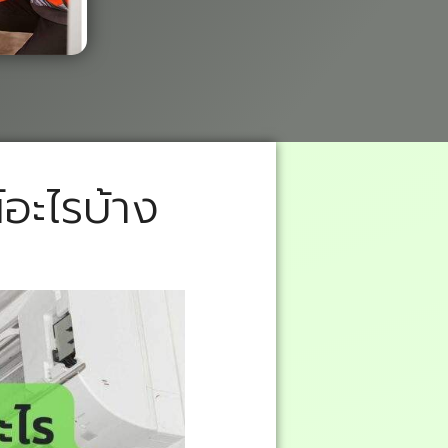
์อะไรบ้าง