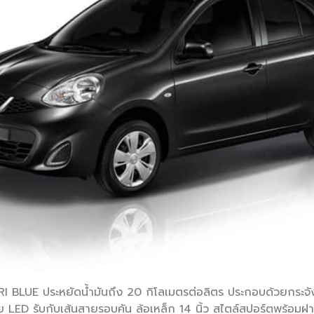
I BLUE ประหยัดน้ำมันถึง 20 กิโลเมตรต่อลิตร ประกอบด้วยกระจั
าย LED รับกับเส้นสายรอบคัน ล้อเหล็ก 14 นิ้ว สไตล์สปอร์ตพร้อมฝ