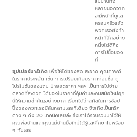
แม่บ้านทั้ง
หลายนอกจาก
จะมีหน้าที่ดูแล
ครอบครัวแล้ว
พวกเธอยังทำ
หน้าที่อีกอย่าง
หนึ่งได้ดีคือ
การไปซื้อของ
ที่
ซุปเปอร์มาร์เก็ต
เพื่อให้ได้ของสด สะอาด คุณภาพดี
ในราคาประหยัด เช่น การเปรียบเทียบราคาก่อนซื้อ ดู
โปรโมชั่นของแถม ป้ายลดราคา ฯลฯ เป็นการไปจ่าย
ตลาดที่สะดวก ได้ของในราคาที่คุ้มค่าและคนสมัยใหม่ยุค
นี้ให้ความสำคัญอย่างมาก เรียกได้ว่าสกิลในการช้อป
ปิ้งของพวกเธอมีล้นหลามเลยทีเดียว จึงเกิดเป็นทริค
ต่าง ๆ ถึง 20 เทคนิคเลยล่ะ ซึ่งเราได้รวบรวมมาไว้ให้
คุณพ่อบ้านและคุณแม่บ้านมือใหม่ได้รู้และศึกษาไปพร้อม
ๆ กันเลย