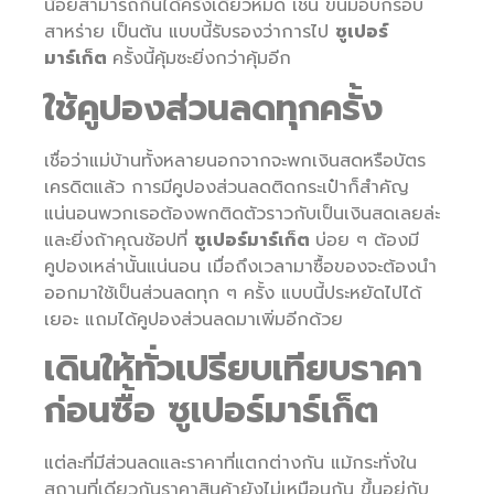
น้อยสามารถกินได้ครั้งเดียวหมด เช่น ขนมอบกรอบ
สาหร่าย เป็นต้น แบบนี้รับรองว่าการไป
ซูเปอร์
มาร์เก็ต
ครั้งนี้คุ้มซะยิ่งกว่าคุ้มอีก
ใช้คูปองส่วนลดทุกครั้ง
เชื่อว่าแม่บ้านทั้งหลายนอกจากจะพกเงินสดหรือบัตร
เครดิตแล้ว การมีคูปองส่วนลดติดกระเป๋าก็สำคัญ
แน่นอนพวกเธอต้องพกติดตัวราวกับเป็นเงินสดเลยล่ะ
และยิ่งถ้าคุณช้อปที่
ซูเปอร์มาร์เก็ต
บ่อย ๆ ต้องมี
คูปองเหล่านั้นแน่นอน เมื่อถึงเวลามาซื้อของจะต้องนำ
ออกมาใช้เป็นส่วนลดทุก ๆ ครั้ง แบบนี้ประหยัดไปได้
เยอะ แถมได้คูปองส่วนลดมาเพิ่มอีกด้วย
เดินให้ทั่วเปรียบเทียบราคา
ก่อนซื้อ ซูเปอร์มาร์เก็ต
แต่ละที่มีส่วนลดและราคาที่แตกต่างกัน แม้กระทั่งใน
สถานที่เดียวกันราคาสินค้ายังไม่เหมือนกัน ขึ้นอยู่กับ