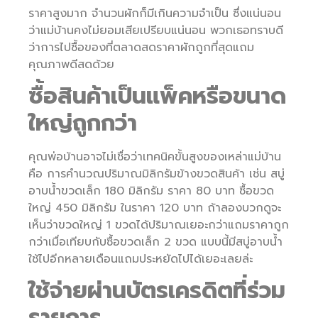
ราคาสูงมาก จำนวนผักก็มีเกินความจำเป็น ซึ่งแน่นอน
ว่าแม่บ้านคงไม่ยอมเสียเปรียบแน่นอน พวกเธอทราบดี
ว่าการไปซื้อของที่ตลาดสดราคาผักถูกที่สุดแถม
คุณภาพดีสดด้วย
ซื้อสินค้าเป็นแพ็คหรือขนาด
ใหญ่ถูกกว่า
คุณพ่อบ้านอาจไม่เชื่อว่าเทคนิคขั้นสูงของเหล่าแม่บ้าน
คือ การคำนวณปริมาณมิลิกรัมข้างขวดสินค้า เช่น สบู่
อาบน้ำขวดเล็ก 180 มิลิกรัม ราคา 80 บาท ซื้อขวด
ใหญ่ 450 มิลิกรัม ในราคา 120 บาท ถ้าลองบวกดูจะ
เห็นว่าขวดใหญ่ 1 ขวดได้ปริมาณเยอะกว่าแถมราคาถูก
กว่าเมื่อเทียบกับซื้อขวดเล็ก 2 ขวด แบบนี้มีสบู่อาบน้ำ
ใช้ไปอีกหลายเดือนแถมประหยัดไปได้เยอะเลยล่ะ
ใช้จ่ายผ่านบัตรเครดิตที่ร่วม
รายการ