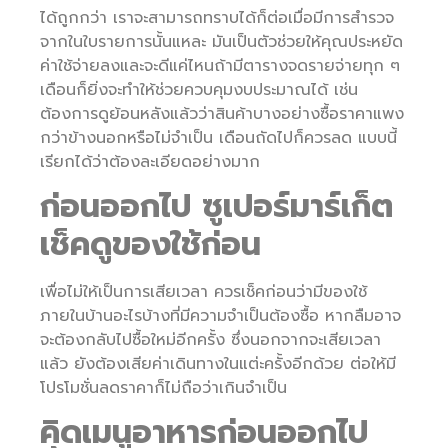
ได้ถูกกว่า เราจะสามารถทราบได้ก็ต่อเมื่อมีการสำรวจ
จากในใบรายการนั้นแหละ มันเป็นตัวช่วยให้คุณประหยัด
ค่าใช้จ่ายลงและจะดีแค่ไหนถ้ามีตารางจดรายจ่ายทุก ๆ
เดือนก็ยิ่งจะทำให้ช่วยควบคุมงบประมาณได้ เช่น
ต้องการดูย้อนหลังแล้วว่าสินค้าบางอย่างซื้อราคาแพง
กว่าข้างนอกหรือไม่จำเป็น เดือนถัดไปก็ควรลด แบบนี้
เรียกได้ว่าต้องละเอียดอย่างมาก
ก่อนออกไป ซูเปอร์มาร์เก็ต
เช็คดูของใช้ก่อน
เพื่อไม่ให้เป็นการเสียเวลา ควรเช็คก่อนว่ามีของใช้
ภายในบ้านอะไรบ้างที่มีความจำเป็นต้องซื้อ หากลืมอาจ
จะต้องกลับไปซื้อใหม่อีกครั้ง ซึ่งนอกจากจะเสียเวลา
แล้ว ยังต้องเสียค่าเดินทางในแต่ะครั้งอีกด้วย ต่อให้มี
โปรโมชั่นลดราคาก็ไม่ถือว่าเกินจำเป็น
คิดเมนูอาหารก่อนออกไป