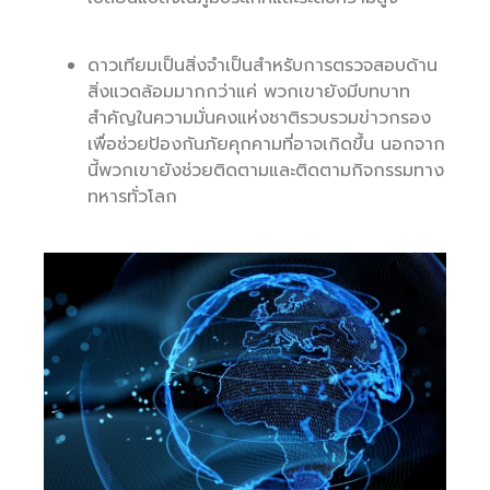
ดาวเทียมเป็นสิ่งจำเป็นสำหรับการตรวจสอบด้าน
สิ่งแวดล้อมมากกว่าแค่ พวกเขายังมีบทบาท
สำคัญในความมั่นคงแห่งชาติรวบรวมข่าวกรอง
เพื่อช่วยป้องกันภัยคุกคามที่อาจเกิดขึ้น นอกจาก
นี้พวกเขายังช่วยติดตามและติดตามกิจกรรมทาง
ทหารทั่วโลก