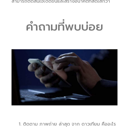
สามารถตัดสินใจได้ดีขึ้นและสร้างอนาคตที่สดใสกว่า
คำถามที่พบบ่อย
ติดตาม ภาพถ่าย ล่าสุด จาก ดาวเทียม คืออะไร