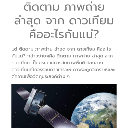
ติดตาม ภาพถ่าย
ล่าสุด จาก ดาวเทียม
คืออะไรกันแน่?
แต่ ติดตาม ภาพถ่าย ล่าสุด จาก ดาวเทียม คืออะไร
กันแน่? กล่าวง่ายๆคือ ติดตาม ภาพถ่าย ล่าสุด จาก
ดาวเทียม เป็นกระบวนการจับภาพพื้นผิวโลกจาก
ดาวเทียมที่โคจรรอบดาวเคราะห์ ภาพจะถูกวิเคราะห์และ
ตีความเพื่อวัตถุประสงค์ต่าง ๆ