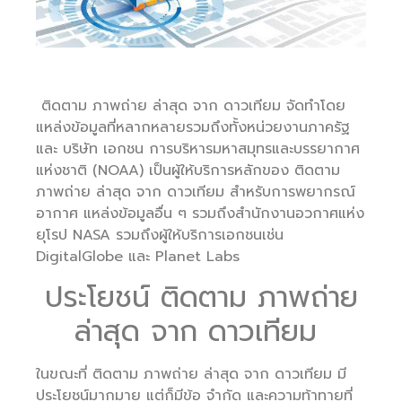
ติดตาม ภาพถ่าย ล่าสุด จาก ดาวเทียม จัดทำโดย
แหล่งข้อมูลที่หลากหลายรวมถึงทั้งหน่วยงานภาครัฐ
และ บริษัท เอกชน การบริหารมหาสมุทรและบรรยากาศ
แห่งชาติ (NOAA) เป็นผู้ให้บริการหลักของ ติดตาม
ภาพถ่าย ล่าสุด จาก ดาวเทียม สำหรับการพยากรณ์
อากาศ แหล่งข้อมูลอื่น ๆ รวมถึงสำนักงานอวกาศแห่ง
ยุโรป NASA รวมถึงผู้ให้บริการเอกชนเช่น
DigitalGlobe และ Planet Labs
ประโยชน์ ติดตาม ภาพถ่าย
ล่าสุด จาก ดาวเทียม
ในขณะที่ ติดตาม ภาพถ่าย ล่าสุด จาก ดาวเทียม มี
ประโยชน์มากมาย แต่ก็มีข้อ จำกัด และความท้าทายที่