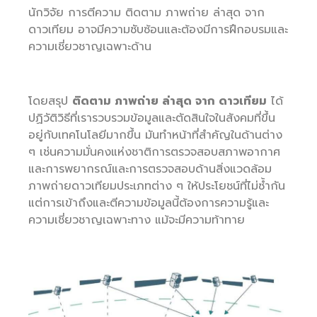
นักวิจัย การตีความ ติดตาม ภาพถ่าย ล่าสุด จาก
ดาวเทียม อาจมีความซับซ้อนและต้องมีการฝึกอบรมและ
ความเชี่ยวชาญเฉพาะด้าน
โดยสรุป
ติดตาม ภาพถ่าย ล่าสุด จาก ดาวเทียม
ได้
ปฏิวัติวิธีที่เรารวบรวมข้อมูลและตัดสินใจในสังคมที่ขึ้น
อยู่กับเทคโนโลยีมากขึ้น มันทำหน้าที่สำคัญในด้านต่าง
ๆ เช่นความมั่นคงแห่งชาติการตรวจสอบสภาพอากาศ
และการพยากรณ์และการตรวจสอบด้านสิ่งแวดล้อม
ภาพถ่ายดาวเทียมประเภทต่าง ๆ ให้ประโยชน์ที่ไม่ซ้ำกัน
แต่การเข้าถึงและตีความข้อมูลนี้ต้องการความรู้และ
ความเชี่ยวชาญเฉพาะทาง แม้จะมีความท้าทาย