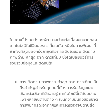
ในขณะที่สังคมยังคงพัฒนาอย่างต่อเนื่องบทบาทของ
เทคโนโลยีในชีวิตของเราก็เช่นกัน หนึ่งในการพัฒนาที่
สำคัญที่สุดของครั้งล่าสุดคือการเติบโตของ ติดตาม
ภาพถ่าย ล่าสุด จาก ดาวเทียม ซึ่งได้เปลี่ยนวิธีการ
รวบรวมข้อมูลและตัดสินใจ
การ ติดตาม ภาพถ่าย ล่าสุด จาก ดาวเทียมเป็น
สิ่งสำคัญสำหรับทุกคนที่ต้องการรับข้อมูลและ
เลือกตัวเลือกที่มีความรู้ เทคโนโลยีนี้ใช้กันอย่าง
แพร่หลายในด้านต่าง ๆ เช่นความมั่นคงของชาติ
การพยากรณ์อากาศและการตรวจสอบด้านสิ่ง