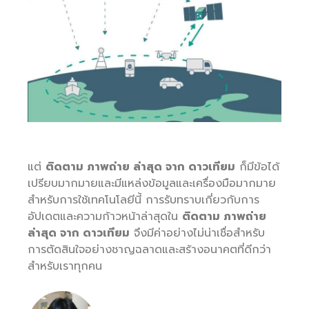
แต่
ติดตาม ภาพถ่าย ล่าสุด จาก ดาวเทียม
ก็มีข้อได้
เปรียบมากมายและมีแหล่งข้อมูลและเครื่องมือมากมาย
สำหรับการใช้เทคโนโลยีนี้ การรับทราบเกี่ยวกับการ
อัปเดตและความก้าวหน้าล่าสุดใน
ติดตาม ภาพถ่าย
ล่าสุด จาก ดาวเทียม
จึงมีค่าอย่างไม่น่าเชื่อสำหรับ
การตัดสินใจอย่างชาญฉลาดและสร้างอนาคตที่ดีกว่า
สำหรับเราทุกคน