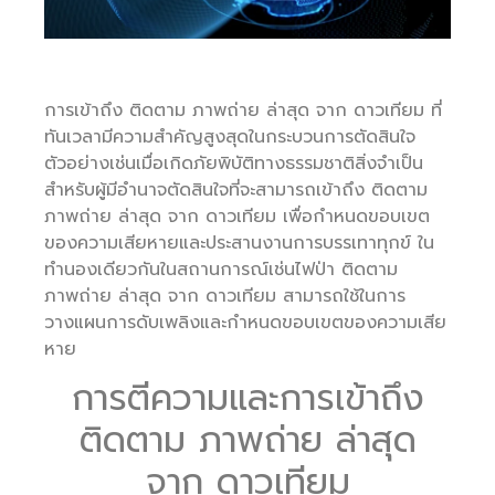
การเข้าถึง ติดตาม ภาพถ่าย ล่าสุด จาก ดาวเทียม ที่
ทันเวลามีความสำคัญสูงสุดในกระบวนการตัดสินใจ
ตัวอย่างเช่นเมื่อเกิดภัยพิบัติทางธรรมชาติสิ่งจำเป็น
สำหรับผู้มีอำนาจตัดสินใจที่จะสามารถเข้าถึง ติดตาม
ภาพถ่าย ล่าสุด จาก ดาวเทียม เพื่อกำหนดขอบเขต
ของความเสียหายและประสานงานการบรรเทาทุกข์ ใน
ทำนองเดียวกันในสถานการณ์เช่นไฟป่า ติดตาม
ภาพถ่าย ล่าสุด จาก ดาวเทียม สามารถใช้ในการ
วางแผนการดับเพลิงและกำหนดขอบเขตของความเสีย
หาย
การตีความและการเข้าถึง
ติดตาม ภาพถ่าย ล่าสุด
จาก ดาวเทียม