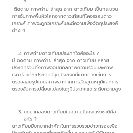
?
ติดตาม ภาพถ่าย ล่าสุด จาก ดาวเทียม เป็นกระบวน
การจับภาพพื้นผิวโลกจากดาวเทียมที่โคจรรอบดาว
เคราะห์ ภาพจะถูกวิเคราะห์และตีความเพื่อวัตถุประสงค์
ต่าง ๆ
ภาพถ่ายดาวเทียมประเภทใดคืออะไร ?
มี ติดตาม ภาพถ่าย ล่าสุด จาก ดาวเทียม หลาย
ประเภทรวมถึงภาพออปติคัลภาพความร้อนและภาพ
เรดาร์ แต่ละประเภทมีจุดประสงค์ที่แตกต่างเช่นการ
ตรวจสอบรูปแบบสภาพอากาศการวัดอุณหภูมิและการ
ตรวจจับการเปลี่ยนแปลงในภูมิประเทศและระดับความสูง
บทบาทของดาวเทียมในความมั่นคงแห่งชาติคือ
อะไร ?
ดาวเทียมมีบทบาทสำคัญในการรวบรวมข่าวกรองเพื่อ