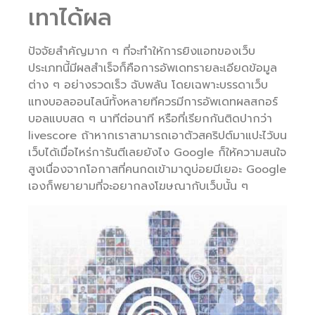
เทาได้ผล
ปัจจัยสำคัญมาก ๆ ที่จะทำให้การยิงแอทของเว็บ
ประเภทนี้มีผลสำเร็จก็คือการอัพเดทรายละเอียดข้อมูล
ต่าง ๆ อย่างรวดเร็ว ฉับพลัน โดยเฉพาะบรรดาเว็บ
แทงบอลออนไลน์ทั้งหลายทีควรมีการอัพเดทผลสกอร์
บอลแบบสด ๆ นาทีต่อนาที หรือที่เรียกกันติดปากว่า
livescore ถ้าหากเราสามารถเอาตัวสคริปต์มาแปะไว้บน
เว็บได้เมื่อไหร่การันตีเลยยังไง Google ก็ให้ความสนใจ
สูงเนื่องจากโอกาสที่คนกดเข้ามาดูบ่อยมีเยอะ Google
เองก็พยายามที่จะอยากลงโฆษณากับเว็บนั้น ๆ