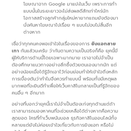
โฆษณาจาก Google มาแปะในเว็บ เพราะการทำ
แบบนั้นในระยะยาวจะไม่ส่งผลดีสักเท่าไหร่นัก
โอกาสสร้างลูกค้ากลุ่มใหม่หายากแถมยังต้องมา
นั่งค้นหาโฆษณาไปเรื่อย ๆ แบบไม่จบไม่สิ้นอีก
ต่างหาก
เชื่อว่าทุกคนคงพอเข้าใจในเรื่องของการ
ยิงแอทสาย
เทา
กันแล้วนะครับ ว่ากันตามความเป็นจริงก็คือ ยุคนี้มี
ผู้ให้บริการด้านนี้โดยเฉพาะมากมาย เราอาจไม่จำเป็น
ต้องศึกษาแนวทางอย่างลึกซึ้งด้วยตนเองมากนัก แต่
อย่างน้อยเมื่อได้รู้จักเอาไว้ก่อนย่อมทำให้เข้าใจถึงหลัก
การเบื้องต้นว่าทำไมจึงควรทำแบบนี้ พร้อมทั้งมีเหตุผล
มากพอที่จะยินดีทำเพื่อให้เว็บคาสิโนกลายเป็นที่รู้จักของ
คนอื่น ๆ อีกมาก
อย่างที่บอกว่ายุคนี้เราไม่จำเป็นต้องเก่งทุกด้านแต่ถ้า
เราสามารถมองหาคนที่จะช่วยเหลือได้ต่างหากคือความ
สุดยอด ใครที่ทำเว็บพนันบอล ธุรกิจคาสิโนออนไลน์ทั้ง
หลายแต่ยังไม่ค่อยเข้าใจเกี่ยวกับการยิงแอท หรือไม่