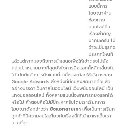
แบบนี้การ
โฆษณาผ่าน
ช่องทาง
ออนไลน์คือ
เรื่องสำคัญ
มากนะครับ ไม่
ว่าจะเป็นธุรกิจ
ประเภทไหนก็
แล้วแต่หากมองถึงการนำเสนอเพื่อให้เข้าตรงไปยัง
กลุ่มเป้าหมายมากที่สุดยังไงการยิงแอทก็หลีกเลี่ยงไม่
ได้ ปกติแล้วการยิงแอทที่ว่านี้เราจะต้องใช้บริการของ
Google Adwords สิ่งหนึ่งที่มีคนสงสัยมากคือแล้ว
อย่างบรรดาเว็บคาสิโนออนไลน์ เว็บพนันออนไลน์ เว็บ
แทงบอลออนไลน์ ทั้งหลายแบบนี้จะสามารถยิงแอทได้
หรือไม่ คำตอบคือไม่มีปัญหาครับโดยเราเรียกการ
โฆษณาดังกล่าวว่า
ยิงแอทสายเทา
เพื่อเป็นการเรียก
ลูกค้าที่มีความสนใจเกี่ยวกับเรื่องนี้ให้เข้ามาหาเว็บเรา
มากที่สุด