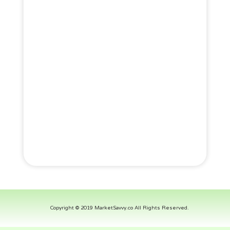
Copyright © 2019 MarketSavvy.co All Rights Reserved.