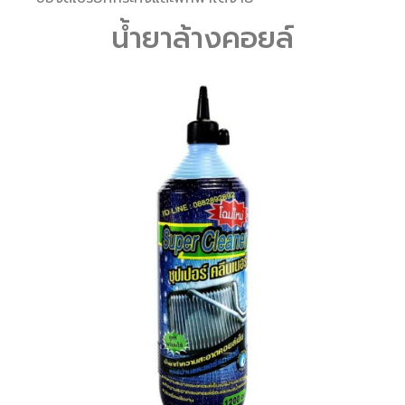
น้ำยาล้างคอยล์