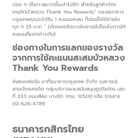
บ่อย ๆ มีโอกาสมากขึ้นเข้าไปอีก สำหรับลูกค้าบัตร
เครดิตบัวหลวง Thank You Rewards” ของธนาคาร
กรุงเทพคุณจะได้รับ 1 คะแนนสะสม ก็ต่อเมื่อใช้จ่ายใน
ทุก ๆ 25 บาท ” (บัตรเครดิตบางใบอาจมีเงื่อนไขการให้
คะแนนที่แตกต่างกัน)
ช่องทางในการแลกของรางวัล
จากการใช้คะแนนสะสมบัวหลวง
Thank You Rewards
ส่งแบบฟอร์ม มาที่ธนาคารกรุงเทพ จำกัด (มหาชน)
สายบัตรเครดิต กลุ่มบริการและสนับสนุนธุรกิจบัตร เลข
ที่ 333 ถนนสีลม บางรัก กทม. 10500 หรือ โทรสาร
02-626-4789
ธนาคารกสิกรไทย