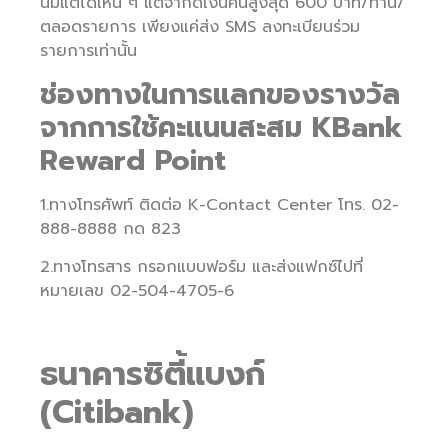
นี้มีแต่ได้เห็น ๆ แต่จำกัดเงินคืนสูงสุด 600 บาท/ท่าน/
ตลอดรายการ เพียงแค่ส่ง SMS ลงทะเบียนร่วม
รายการเท่านั้น
ช่องทางในการแลกของรางวัล
จากการใช้คะแนนสะสม KBank
Reward Point
1.ทางโทรศัพท์ ติดต่อ K-Contact Center โทร. 02-
888-8888 กด 823
2.ทางโทรสาร กรอกแบบฟอร์ม และส่งแฟกซ์ไปที่
หมายเลข 02-504-4705-6
ธนาคารซิตี้แบงก์
(Citibank)