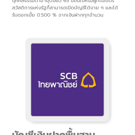
บุคคลธรรมดาอายุตั้งแต่ 65 ปีขั้นไปหรือผู้ที่ถือบัตร
สวัสดิการแห่งรัฐก็สามารถเปิดบัญชีได้งาย ๆ และได้
รับดอกเบี้ย 0.500 % จากเงินฝากทุกจำนวน