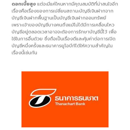
ดอกเบี้ยสูง
แต่จะมีแค่ไหนหากมีคุณสมบัติที่น่าสนใจอีก
เรื่องคือเรื่องของการเปลี่ยนสถานะบัญชีเงินฝากจาก
บัญชีเงินฝากพื้นฐานเป็นบัญชีเงินฝากออมทรัพย์
เพราะเจ้าของบัญชีบางคนถึงแม้ไม่ได้มีการเคลื่อนไหว
บัญชีอยู่ตลอดเวลาอาจจะต้องการรักษาบัญชีนี้ไว้ เพื่อ
ใช้ในการอื่นด้วย ซึ่งถือเป็นเรื่องดีและคุ้มค่าต่อการเปิด
บัญชีหนึ่งครั้งและธนาคารยูโอบีก้ได้ให้ความสำคัญใน
เรื่องนี้เช่นกัน