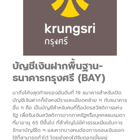
บัญชีเงินฝากพื้นฐาน-
ธนาคารกรุงศรี (BAY)
มาถึงโค้งสุดท้ายของอันดับที่ 19 ธนาคารสำหรับเปิด
บัญชีเงินฝากก็ยังคงมีรายละเอียดคล้าย ๆ กับธนาคาร
อื่น ๆ คือ เป็นบัญชีสำหรับคนที่ถือบัตรสวัสดิการแห่ง
รัฐ เพื่อรับเงินสวัสดิการจากภาครัฐหรือบุคคลธนรมดา
ที่มาอายุ 65 ปีขึ้นไป ที่สำคัญไม่มีค่าธรรมเนียมในการ
รักษาบัญชีใด ๆ และหากบางคนต้องการถอนเงินออก
ใช้ก็สามารถทำได้ โดยยังคงได้รับดอกเบี้ยอยู่