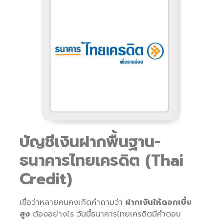
บัญชีเงินฝากพื้นฐาน-
ธนาคารไทยเครดิต (Thai
Credit)
เชื่อว่าหลายคนคงเกิดคำถามว่า
ฝากเงินให้ดอกเบี้ย
สูง
ต้องอย่างไร วันนี้ธนาคารไทยเครดิตมีคำตอบ