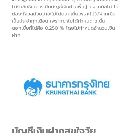
ได้รับสิทธิในการเปิดบัญชีเงินฝากพื้นฐานจากทิสโก้ ไม่
ต้องกังวลด้วยว่าจะไม่ได้ดอกเบี้ยเพราะไม่ได้ฝากเงิน
เป็นประจำทุกเดือน เพราะเขาไม่ได้กำหนด ฉะนั้น
ดอกเบี้ยที่ได้คือ 0.250 % โดยไม่กำหนดจำนวนเงิน
ฝาก
บัญชีเงินฝากสุขใจวัย