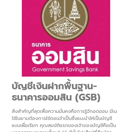
บัญชีเงินฝากพื้นฐาน-
ธนาคารออมสิน (GSB)
สิ่งสำคัญที่สุดเพื่อความมั่นคงคือการรู้จักอดออม มีเน
ใช้ในยามต้องการใช้ตอนจำเป็นซึ่งแนะนำให้เป็นบัญชี
แบบเผื่อเรียก คุณสมบัติแรกของเจ้าของบัญชีคือเป็น