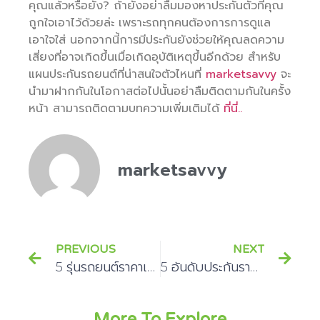
คุณแล้วหรือยัง? ถ้ายังอย่าลืมมองหาประกันตัวที่คุณ
ถูกใจเอาไว้ด้วยล่ะ เพราะรถทุกคนต้องการการดูแล
เอาใจใส่ นอกจากนี้การมีประกันยังช่วยให้คุณลดความ
เสี่ยงที่อาจเกิดขึ้นเมื่อเกิดอุบัติเหตุขึ้นอีกด้วย สำหรับ
แผนประกันรถยนต์ที่น่าสนใจตัวไหนที่
marketsavvy
จะ
นำมาฝากกันในโอกาสต่อไปนั้นอย่าลืมติดตามกันในครั้ง
หน้า สามารถติดตามบทความเพิ่มเติมได้
ที่นี่..
marketsavvy
PREVIOUS
NEXT
5 รุ่นรถยนต์ราคาเบาๆ ที่ใครเงินเดือนน้อยก็ผ่อนได้!
5 อันดับประกันราคาแจ่ม สำหรับรถนิสสันมาร์ช
More To Explore