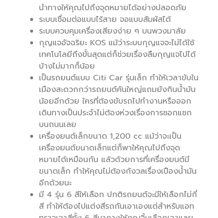
นำทางให้คุณไปถึงจุดหมายได้อย่างปลอดภัย
ระบบเชื่อมต่อแบบไร้สาย จอแบบสัมผัสได้
ระบบควบคุมเครื่องเสียงง่าย ๆ บนพวงมาลัย
กุญแจอัจฉริยะ KOS แม้ว่าระบบกุญแจจะไม่ได้ใช้
เทคโนโลยีถึงขั้นสุดแต่ก็ช่วยเรื่องลืมกุญแจไปได้
บ้างไม่มากก็น้อย
เป็นรถยนต์แบบ Citi Car รุ่นเล็ก ทำให้เวลาขับใน
เมืองสะดวกกว่ารถยนต์คันใหญ่แถมยังกินน้ำมัน
น้อยอีกด้วย ใครที่ต้องขับรถไปทำงานหรือออก
เดินทางเป็นประจำไม่ต้องห่วงเรื่องการซอกแซก
บนถนนเลย
เครื่องยนต์เล็กขนาด 1,200 cc แม้ว่าจะเป็น
เครื่องยนต์ขนาดเล็กแต่ก็พาให้คุณไปถึงจุด
หมายได้เหมือนกัน แล้วด้วยการที่เครื่องยนต์มี
ขนาดเล็ก ทำให้คุณไม่ต้องกังวลเรื่องเปืองน้ำมัน
อีกด้วยนะ
มี 4 รุ่น 6 สีให้เลือก ปกติรถยนต์จะมีให้เลือกไม่กี่
สี ทำให้ต้องไปแต่งสีรถกันเอาเองแต่สำหรับแอท
ทราจเอาสีทั้ง 6 สีมากางให้คุณจิ้มเลือกเอาแลย