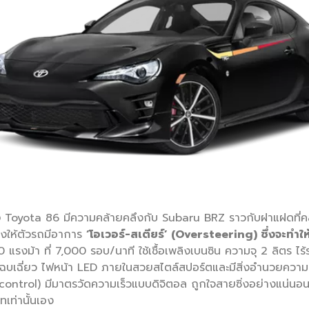
ง
Toyota 86 มีความคล้ายคลึงกับ Subaru BRZ ราวกับฝาแฝดที่
่างให้ตัวรถมีอาการ
‘โอเวอร์-สเตียร์’ (Oversteering) ซึ่งจะทำใ
 แรงม้า ที่ 7,000 รอบ/นาที ใช้เชื้อเพลิงเบนซิน ความจุ 2 ลิตร ไร
ต์โฉบเฉี่ยว ไฟหน้า LED ภายในสวยสไตล์สปอร์ตและมีสิ่งอำนวยความ
control) มีมาตรวัดความเร็วแบบดิจิตอล ถูกใจสายซิ่งอย่างแน่นอน ซึ
ทเท่านั้นเอง