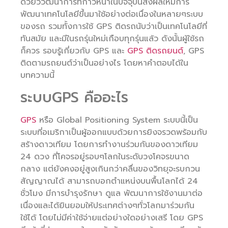
ด้วยวิวัฒนาการที่ก้าวหน้าในปัจจุบันส่งผลให้มีการ
พัฒนาเทคโนโลยีขึ้นมาใช้อย่างต่อเนื่องในหลายๆระบบ
ของรถ รวมทั้งการใช้ GPS ติดรถนับว่าเป็นเทคโนโลยีที่
ทันสมัย และมีในรถรุ่นใหม่เกือบทุกรุ่นแล้ว ดังนั้นผู้ใช้รถ
ก็ควร รอบรู้เกี่ยวกับ GPS และ
GPS ติดรถยนต์
, GPS
ติดตามรถยนต์ว่าเป็นอย่างไร โดยหาคำตอบได้ใน
บทความนี้
ระบบGPS คืออะไร
GPS
หรือ Global Positioning System ระบบนี้เป็น
ระบบที่อเมริกาเป็นผู้ออกแบบด้วยการยิงจรวดพร้อมกับ
สร้างดาวเทียม โดยการทำงานร่วมกันของดาวเทียม
24 ดวง ที่โคจรอยู่รอบๆโลกในระดับวงโคจรขนาด
กลาง แต่ยังคงอยู่สูงเกินกว่าคลื่นของวิทยุจะรบกวน
สัญญาณได้ สามารถบอกตำแหน่งบนพื้นโลกได้ 24
ชั่วโมง มีการบำรุงรักษา ดูแล พัฒนาการใช้งานมาต่อ
เนื่องและได้ยินยอมให้ประเทศต่างๆทั่วโลกมาร่วมกัน
ใช้ได้ โดยไม่มีค่าใช้จ่ายแต่อย่างใดอย่างเสรี โดย GPS