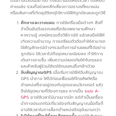
เดินทางได้เป็นอย่างดี ทั้งในด้านประหยัดเวลา ประหยัด
ค่าขนส่ง รวมทั้งช่วยหลีกเลี่ยงการจราจรที่หนาแน่น
หรือเส้นทางที่เกิดอุบัติเหตุได้หากใช้ให้ถูกต้องและถูกวิธี
ศึกษาและวางแผน
การใช้เครื่องมือต่างๆ สิ่งที่
จำเป็นอันดับแรกเลยคือต้องพยายามศึกษา
หาความรู้ เทคนิครวมถึงวิธีการใช้ แล้วลงมือใช้ให้
เกิดความชำนาญ การเตรียมตัวดีจะทำให้สามารถ
ใช้สัญลักษณ์ต่างๆรวมถึงการอ่านแผนที่ได้อย่าง
ถูกต้อง ใช้เวลาไปถึงจุดหมายน้อยลง ทำให้การ
เดินทางราบรื่น เพิ่มความปลอดภัยให้กับตนเอง
และสำหรับผู้ร่วมใช้รถใช้ถนนคนอื่นๆอีกด้วย
จับสัญญาณGPS
เมื่อเริ่มการใช้ให้จับสัญญาณ
GPS นำทาง ให้ได้ก่อนเพื่อรอให้โทรศัพท์หรือ
ตำแหน่งที่เราอยู่ตรงกับจุดของเนวิเกเตอร์ แล้ว
จึงใส่จุดหมายที่ต้องการลง หากเป็น
ระบบ A-
GPS
อาจใช้เวลาไม่นานมากนัก แต่ถ้าเป็นเครื่อง
นำทางประเภทไม่เกี่ยวข้องกับสัญญาณมือถือก็
อาจใช้เวลาในการล็อกตำแหน่งปัจจุบันนานกว่า