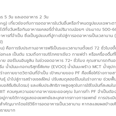
ร 5 วัน และอดอาหาร 2 วัน
ng) เกี่ยวข้องกับการอดอาหารในวันอื่นหรือกำหนดรูปแบบเฉพาะ
ทั้งวันหรือกินอาหารแคลอรี่ต่ำในปริมาณน้อยๆ ประมาณ 500-600
หารที่จำเป็น ซึ่งเป็นรูปแบบที่ปูทางไปสู่การอดอาหารเป็นเวลานาน
ป)
 คือการรับประทานอาหารฟรีเป็นระยะเวลานานตั้งแต่ 72 ชั่วโมงขึ้น
ลือทะเล เป็นต้น รวมถึงการบริโภคชาเขียว กาแฟดำ หรือเครื่องดื่มที่
าย ฮอร์โมนอินซูลิน ในช่วงอดอาหาร 72+ ชั่วโมง คุณสามารถกินอา
รีม น้ำมันมะกอกบริสุทธิ์พิเศษ (EVOO) น้ำมันมะพร้าว MCT น้ำซุปกระ
ห้ร่างกายขาดวิตามินที่จำเป็น เป้าหมายของ PF คือเพื่อให้ร่างกาย
พันธุ์ นำไปสู่การสร้างเซลล์ใหม่ ปรับสมดุลฮอร์โมนในร่างกาย ช่วย
อลิซึมซินโดรม) และเพิ่มประสิทธิภาพสูงสุดในการใช้ไขมันที่สะสมใน
IIT ควบคุมความอยากอาหารขยะของคุณ ในการทำ PF จำเป็นต้องเน
องอยู่ภายใต้การดูแลของแพทย์และบุคลากรทางการแพทย์ การประเ
งสำคัญมากโดยใช้วิธีการอดอาหารเป็นเวลานาน หากละเลยผลข้างเคีย
นตรายมาก