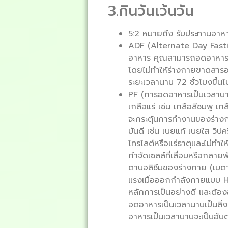
3.กินวันเว้นวัน
5:2 หมายถึง รับประทานอาหา
ADF (Alternate Day Fasti
อาหาร คุณสามารถอดอาหารได้
โดยไม่ทำให้ร่างกายขาดสารอา
ระยะเวลานาน 72 ชั่วโมงขึ้นไ
PF (การอดอาหารเป็นเวลานาน)
เกลือแร่ เช่น เกลือสีชมพู เก
จะกระตุ้นการทำงานของร่างก
มันดี เช่น เนยแท้ เนยใส วิปค
โทรไลต์หรือแร่ธาตุและไม่ทำใ
กำจัดเซลล์ที่เสื่อมหรือกลาย
ตาบอลิซึมของร่างกาย (เมตาบ
แรงเมื่อออกกำลังกายแบบ H
หลักการเป็นอย่างดี และต้
อดอาหารเป็นเวลานานเป็นสิ่
อาหารเป็นเวลานานจะเป็นอั