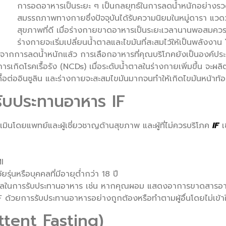
การอดอาหารเป็นระยะ ๆ เป็นกลยุทธ์ในการลดน้ำหนักอย่างรวด
สมรรถภาพทางกายซึ่งปัจจุบันได้รับความนิยมในหมู่ดารา แวดว
สุขภาพที่ดี เมื่อร่างกายขาดอาหารเป็นระยะเวลานานพอสมควรห
ร่างกายจะเริ่มเปลี่ยนน้ำตาลและไขมันที่สะสมไว้ให้เป็นพลังง
อกจากการลดน้ำหนักแล้ว การเลือกอาหารที่คุณบริโภคยังเป็นองค์ปร
เกิดโรคเรื้อรัง (NCDs) เมื่อระดับน้ำตาลในร่างกายเพิ่มขึ้น จะผ
าวะดื้อต่ออินซูลิน และร่างกายจะสะสมไขมันมากจนทำให้เกิดไขมันหน้าท
รรับประทานอาหาร IF
ะเมินโดยแพทย์และผู้เชี่ยวชาญด้านสุขภาพ และผู้ที่ไม่ควรบริโภค
IF
เช
MI
ัยรุ่นหรือบุคคลที่มีอายุต่ำกว่า 18 ปี
งวลในการรับประทานอาหาร เช่น หากคุณผอม แสดงอาการขาดสารอา
IF ด้วยการรับประทานอาหารอย่างถูกต้องหรือทำตามผู้อื่นโดยไม่เข้าใ
ttent Fasting)