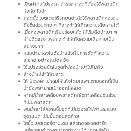
เปิดฝากระโปรงรถ สำรวจหาจุดที่ต้องใช้พลาสติก
ห่อหุ้มกันน้ำ
ถอดขั้วแบตเตอร์รี่รถยนต์แล้วใช้พลาสติกห่อรวม
ถึงชิ้นส่วนต่าง ๆ ที่อาจทำให้เกิดความเสียหายได้
เมื่อห่อพลาสติกเรียบร้อยแล้ว ให้เริ่มฉีดน้ำเบา ๆ
ห้ามฉีดแรง เพราะจะทำให้เกิดความเสียหายเป็น
อย่างมาก
ผสมน้ำยาลงในถังน้ำแล้วเริ่มการขัดทำความ
สะอาด อย่างระมัดระวัง
ใช้แปรงช่วยขัดในจุดที่ฟองน้ำเข้าไปไม่ถึง
ล้างน้ำเปล่าให้สะอาด
ให้ Bower เป่าลมให้แห้งโดยเฉพาะตามซอกที่เป็น
น้ำขังพยายามเป่าออกให้หมด
หากมีน้ำยาเคลือบพลาสติกก็ใช้ทาเคลือบชิ้นส่วน
ที่เป็นพลาสติก
พ่นน้ำยาไล่ความชื้นจุดที่เป็นวงจรไฟฟ้าและระบบ
จุดระเบิด เป็นขั้นตอนสุดท้าย
ใส่ขั้วแบตเตอรี่ตามเดิม แล้วทดลองสตาร์ท
เครื่องยนต์ ว่าสามารถทำงานได้ปกติหรือไม่