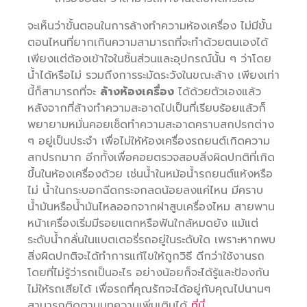
จะเห็นว่าขั้นตอนในการล้างทำความห้องเครื่อง ไม่มีขั้น
ตอนไหนที่ยากเกินความสามารถที่จะทำด้วยตนเองได้
เพียงแต่ต้องเข้าใจในชิ้นส่วนและอุปกรณ์นั้น ๆ ว่าโดย
น้ำได้หรือไม่ รวมถึงการระมัดระวังในขณะล้าง เพียงเท่า
นี้ก็สามารถที่จะ
ล้างห้องเครื่อง
ได้ด้วยตัวเองแล้ว
หลังจากที่ล้างทำความสะอาดไปเป็นที่เรียบร้อยแล้วก็
พยายามหมั่นคอยเช็ดทำความสะอาดคราบสกปรกต่าง
ๆ อยู่เป็นประจำ เพื่อไม่ให้ห้องเครื่องรถยนต์เกิดความ
สกปรกมาก อีกทั้งเพื่อคอยตรวจสอบสิ่งผิดปกติที่เกิด
ขึ้นในห้องเครื่องด้วย เช่นน้ำในหม้อน้ำรถยนต์แห้งหรือ
ไม่ น้ำในกระบอกฉีดกระจกลดน้อยลงแค่ไหน มีคราบ
น้ำมันหรือน้ำมันไหลออกจากฝาสูบเครื่องไหม สายพาน
หน้าเครื่องเริ่มมีรอยแตกหรือฟันใกล้หมดยัง แม้แต่
ระดับน้ำกลั่นในแบตเตอรี่รถอยู่ในระดับใด เพราะหากพบ
สิ่งผิดปกติจะได้ทำการแก้ไขให้ถูกวิธี ดีกว่าใช้งานรถ
โดยที่ไม่รู้ว่ารถเป็นอะไร อย่างน้อยก็จะได้รู้และป้องกัน
ไม่ให้รถเสียได้ เพื่อรถที่คุณรักจะได้อยู่กับคุณไปนานๆ
สามารถติดตามบทความเพิ่มเติมได้
ที่นี่..