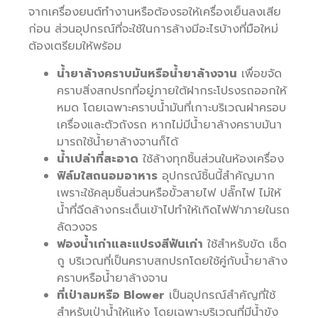
จากเครื่องยนต์ทำงานหรือต้องรอให้เครื่องเย็นลงเสีย
ก่อน ส่วนอุปกรณ์ที่จะใช้ในการล้างมีอะไรบ้างที่มือใหม่
ต้องเตรียมให้พร้อม
น้ำยาล้างคราบมันหรือน้ำยาล้างจาน
เพื่อขจัด
คราบสิ่งสกปรกที่อยู่ภายใต้ฝากระโปรงรถออกให้
หมด โดยเฉพาะคราบน้ำมันที่เกาะบริเวณฝาครอบ
เครื่องและตัวถังรถ หากไม่มีน้ำยาล้างคราบมันา
มารถใช้น้ำยาล้างจานก็ได้
น้ำเปล่าที่สะอาด
ใช้ล้างทุกชิ้นส่วนในห้องเครื่อง
ฟิล์มใสถนอมอาหาร
อุปกรณ์ชิ้นนี้สำคัญมาก
เพราะใช้คลุมชิ้นส่วนหรือขั้วสายไฟ ปลั๊กไฟ ไม่ให้
น้ำที่ฉีดล้างกระเด็นเข้าไปทำให้เกิดไฟฟ้าภายในรถ
ลัดวงจร
ฟองน้ำเก่าและแปรงสีฟันเก่า
ใช้สำหรับขัด เช็ด
ถู บริเวณที่เป็นคราบสกปรกโดยใช้คู่กับน้ำยาล้าง
คราบหรือน้ำยาล้างจาน
ที่เป่าลมหรือ Blower
เป็นอุปกรณ์สำคัญที่ใช้
สำหรับเป่าน้ำให้แห้ง โดยเฉพาะบริเวณที่มีน้ำขัง