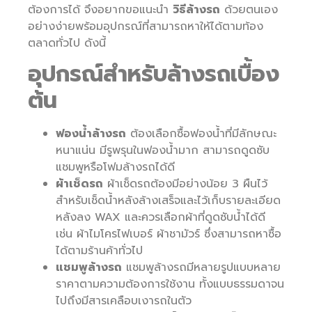
ต้องการได้ จึงอยากขอแนะนำ
วิธีล้างรถ
ด้วยตนเอง
อย่างง่ายพร้อมอุปกรณ์ที่สามารถหาให้ได้ตามท้อง
ตลาดทั่วไป ดังนี้
อุปกรณ์สำหรับล้างรถเบื้อง
ต้น
ฟองน้ำล้างรถ
ต้องเลือกซื้อฟองน้ำที่มีลักษณะ
หนาแน่น มีรูพรุนในฟองน้ำมาก สามารถดูดซับ
แชมพูหรือโฟมล้างรถได้ดี
ผ้าเช็ดรถ
ผ้าเช็ดรถต้องมีอย่างน้อย 3 ผืนไว้
สำหรับเช็ดน้ำหลังล้างเสร็จและไว้เก็บรายละเอียด
หลังลง WAX และควรเลือกผ้าที่ดูดซับน้ำได้ดี
เช่น ผ้าไมโครไฟเบอร์ ผ้าชามัวร์ ซึ่งสามารถหาซื้อ
ได้ตามร้านค้าทั่วไป
แชมพูล้างรถ
แชมพูล้างรถมีหลายรูปแบบหลาย
ราคาตามความต้องการใช้งาน ทั้งแบบธรรมดาจน
ไปถึงมีสารเคลือบเงารถในตัว