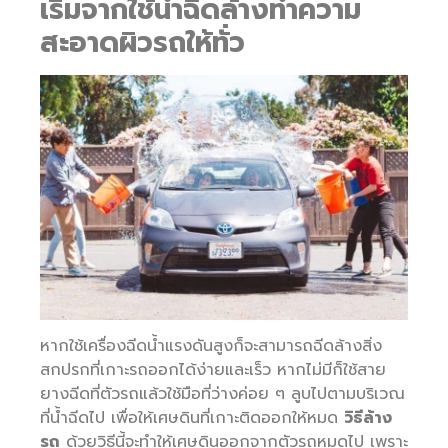
เริ่มจากใช้น้ำฉีดล้างทำความ
สะอาดผิวรถให้ทั่ว
หากใช้เครื่องฉีดน้ำแรงดันสูงก็จะสามารถฉีดล้างสิ่ง
สกปรกที่เกาะรถออกได้ง่ายและเร็ว หากไม่มีก็ใช้สาย
ยางฉีดที่ตัวรถแล้วใช้มือที่ว่างค่อย ๆ ลูบไปตามบริเวณ
ที่น้ำฉีดไป เพื่อให้เศษดินที่เกาะติดออกให้หมด
วิธีล้าง
รถ
ด้วยวิธีนี้จะทำให้เศษดินออกจากตัวรถหมดไป เพราะ