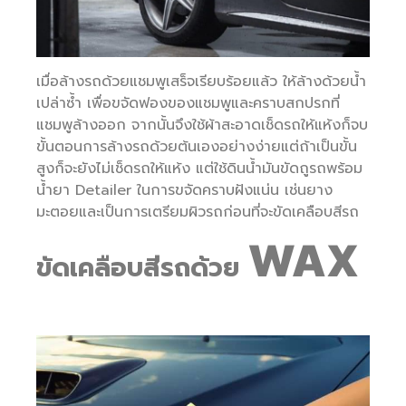
เมื่อล้างรถด้วยแชมพูเสร็จเรียบร้อยแล้ว ให้ล้างด้วยน้ำ
เปล่าซ้ำ เพื่อขจัดฟองของแชมพูและคราบสกปรกที่
แชมพูล้างออก จากนั้นจึงใช้ผ้าสะอาดเช็ดรถให้แห้งก็จบ
ขั้นตอนการล้างรถด้วยต้นเองอย่างง่ายแต่ถ้าเป็นขั้น
สูงก็จะยังไม่เช็ดรถให้แห้ง แต่ใช้ดินน้ำมันขัดถูรถพร้อม
น้ำยา Detailer ในการขจัดคราบฝังแน่น เช่นยาง
มะตอยและเป็นการเตรียมผิวรถก่อนที่จะขัดเคลือบสีรถ
WAX
ขัดเคลือบสีรถด้วย