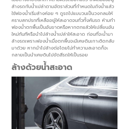
ล้างรถกับน้ำเปล่าตามอัตราส่วนที่กำหนดในถังน้ำแล้ว
ใช้ฟองน้ำเริ่มล้างค่อย ๆ ถูรถไปแบบวนเป็นวงกลมให้
คราบสกปรกที่เหลืออยู่ให้สะอาดจนทั่วทั้งคันรถ ห้ามทำ
ฟองน้ำตกพื้นเป็นอันขาดหรือหากตกแล้วให้เปลี่ยนอัน
ใหม่ทันทีหรือนำไปล้างน้ำเปล่าให้สะอาด ก่อนที่จะน้ำมา
ล้างรถเพราะฟองน้ำเมื่อตกพื้นจะมีเศษดินเกาะติดกลับ
มาด้วย หากนำไปล้างต่อโดยไม่ทำความสะอาดก็จะ
กลายเป็นนำเศษดินไปขัดสีรถให้เป็นรอย
ล้างด้วยน้ำสะอาด