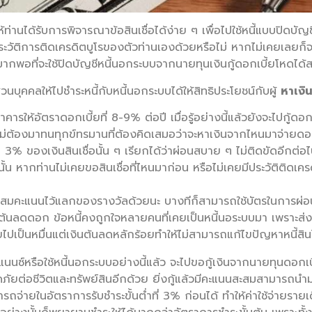
ให้ท่านได้รับการพิจารณาข้อสินเชื่อได้ง่าย ๆ เพื่อไปใช้หนี้แบบปิดบั
บประวัติการติดเครดิตบูโรของตัวท่านเองด้วยหรือไม่ หากไม่เคยเลยก็จะ
่าจะมากพอที่จะใช้ปิดบัญชีหนี้นอกระบบจากนายทุนเงินกู้ดอกเบี้ยโหดได
่วนบุคคลให้ไปชำระหนี้กับหนี้นอกระบบได้ให้สิทธิประโยชน์กับผู้
หาเงิน
าคารให้อัตราดอกเบี้ยที่ 8-9% ต่อปี เมื่อรู้อย่างนี้แล้วยังจะไปกู้ด
่ต้องมาทนทุกข์ทรมานที่ต้องคิดเสมอว่าจะหาเงินจากไหนมาจ่ายดอก
ำ 3% ของเงินสินเชื่อนั้น ๆ เรียกได้ว่าผ่อนสบาย ๆ ไม่ติดขัดอีกต่อ
นั้น หากท่านไม่เคยขอสินเชื่อที่ไหนมาก่อน หรือไม่เคยมีประวัติติดเ
ษสะสมคะแนนไว้แลกของรางวัลด้วยนะ บางทีก็สามารถใช้บัตรในการผ่อ
นลดดอก ข้อหนี้คงถูกใจหลายคนที่เคยเป็นหนี้นอระบบมา เพราะส่งเง
ไปเป็นหมื่นแต่เงินต้นลดหลักร้อยทำให้ไม่สามารถแก้ไขปัญหาหนี้สินไ
ีไฟแนนซ์หรือใช้หนี้นอกระบบอย่างนี้แล้ว จะไปขอกู้เงินจากนายทุนดอกเบ
ภัยต่อชีวิตและทรัพย์สินอีกด้วย ยิ่งกู้แล้วมีคะแนนสะสมสามารถนำม
ถจ่ายในอัตราการรับชำระขั้นต่ำที่ 3% ก่อนได้ ทำให้ค่าใช้จ่ายรายเ