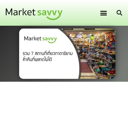
GPS ติดตามยานพาหนะ
การเงิน การลงทุน