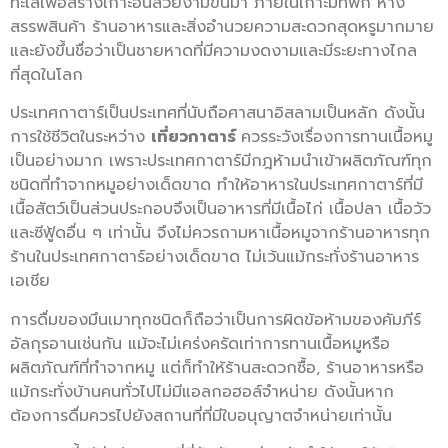
ทะเลเพื่อสร้างเกาะอันสวยงามขึ้นมา ภายในเกาะมีที่พัก ห้าง
สรรพสินค้า ร้านอาหารและสิ่งอำนวยความสะดวกสุดหรูมากมาย
และยังขึ้นชื่อว่าเป็นชายหาดที่มีความงดงามและมีระยะทางไกล
ที่สุดในโลก
ประเทศกาตาร์เป็นประเทศที่นับถือศาสนาอิสลามเป็นหลัก ดังนั้น
การใช้ชีวิตในระหว่าง
เที่ยวกาตาร์
ควรระวังเรื่องการทานเนื้อหมู
เป็นอย่างมาก เพราะประเทศกาตาร์มีกฎห้ามนำเข้าผลิตภัณฑ์ทุก
ชนิดที่ทำจากหมูอย่างเด็ดขาด ทำให้อาหารในประเทศกาตาร์ที่มี
เนื้อสัตว์เป็นส่วนประกอบจึงเป็นอาหารที่มีเนื้อไก่ เนื้อปลา เนื้อวัว
และซีฟู้ดอื่น ๆ เท่านั้น จึงไม่ควรถามหาเนื้อหมูจากร้านอาหารทุก
ร้านในประเทศกาตาร์อย่างเด็ดขาด ไม่เว้นแม้กระทั่งร้านอาหาร
เอเชีย
การดื่มของมึนเมาทุกชนิดก็ถือว่าเป็นการผิดข้อห้ามของคัมภีร์
อัลกุรอานเช่นกัน แม้จะไม่เคร่งครัดเท่าการทานเนื้อหมูหรือ
ผลิตภัณฑ์ที่ทำจากหมู แต่ก็ทำให้ร้านสะดวกซื้อ, ร้านอาหารหรือ
แม้กระทั่งบ้านคนทั่วไปไม่มีแอลกอฮอล์จำหน่าย ดังนั้นหาก
ต้องการดื่มควรไปยังสถานที่ที่มีใบอนุญาตจำหน่ายเท่านั้น