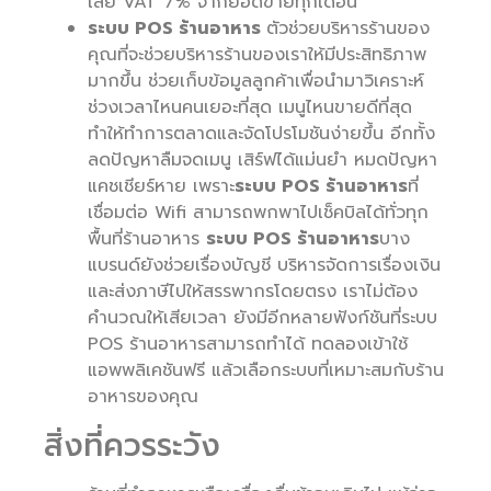
เสีย VAT 7% จากยอดขายทุกเดือน
ระบบ POS ร้านอาหาร
ตัวช่วยบริหารร้านของ
คุณที่จะช่วยบริหารร้านของเราให้มีประสิทธิภาพ
มากขึ้น ช่วยเก็บข้อมูลลูกค้าเพื่อนำมาวิเคราะห์
ช่วงเวลาไหนคนเยอะที่สุด เมนูไหนขายดีที่สุด
ทำให้ทำการตลาดและจัดโปรโมชันง่ายขึ้น อีกทั้ง
ลดปัญหาลืมจดเมนู เสิร์ฟได้แม่นยำ หมดปัญหา
แคชเชียร์หาย เพราะ
ระบบ POS ร้านอาหาร
ที่
เชื่อมต่อ Wifi สามารถพกพาไปเช็คบิลได้ทั่วทุก
พื้นที่ร้านอาหาร
ระบบ POS ร้านอาหาร
บาง
แบรนด์ยังช่วยเรื่องบัญชี บริหารจัดการเรื่องเงิน
และส่งภาษีไปให้สรรพากรโดยตรง เราไม่ต้อง
คำนวณให้เสียเวลา ยังมีอีกหลายฟังก์ชันที่ระบบ
POS ร้านอาหารสามารถทำได้ ทดลองเข้าใช้
แอพพลิเคชันฟรี แล้วเลือกระบบที่เหมาะสมกับร้าน
อาหารของคุณ
สิ่งที่ควรระวัง