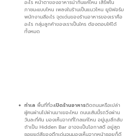
อะไร หน้าตาของอาหารน่ากินแค่ไหน เสิร์ฟใน
ภาชนะแบบไหน เพลงในร้านเป็นแนวไหน ยูนิฟอร์ม
พนักงานสีอะไร จุดเด่นของร้านอาหารของเราคือ
อะไร กลุ่มลูกค้าของเราเป็นใคร ต้องตอบให้ได้
ทั้งหมด
ทำเล
พื้นที่ที่จะ
เปิดร้านอาหาร
ติดถนนหรือเปล่า
ผู้คนผ่านไปผ่านมาเยอะไหม ถนนเส้นนี้รถวิ่งผ่าน
วันละกี่คัน มองเห็นจากที่ไกลแค่ไหน อยู่มุมลึกลับ
ถ้าเป็น Hidden Bar อาจจะเป็นโอกาสดี อยู่สุด
ซอยแต่สีของตึกเด่นจนมองเห็นจากหน้าซอยก็ดี