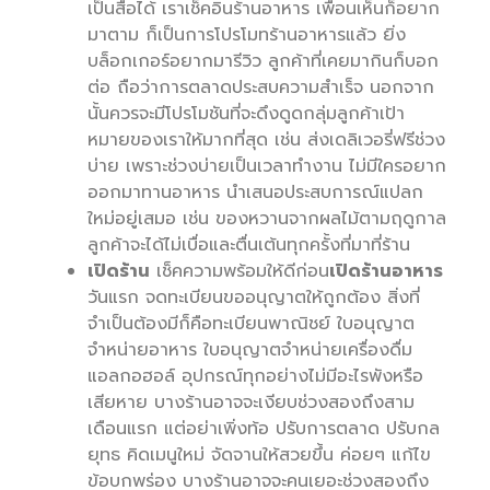
เป็นสื่อได้ เราเช็คอินร้านอาหาร เพื่อนเห็นก็อยาก
มาตาม ก็เป็นการโปรโมทร้านอาหารแล้ว ยิ่ง
บล็อกเกอร์อยากมารีวิว ลูกค้าที่เคยมากินก็บอก
ต่อ ถือว่าการตลาดประสบความสำเร็จ นอกจาก
นั้นควรจะมีโปรโมชันที่จะดึงดูดกลุ่มลูกค้าเป้า
หมายของเราให้มากที่สุด เช่น ส่งเดลิเวอรี่ฟรีช่วง
บ่าย เพราะช่วงบ่ายเป็นเวลาทำงาน ไม่มีใครอยาก
ออกมาทานอาหาร นำเสนอประสบการณ์แปลก
ใหม่อยู่เสมอ เช่น ของหวานจากผลไม้ตามฤดูกาล
ลูกค้าจะได้ไม่เบื่อและตื่นเต้นทุกครั้งที่มาที่ร้าน
เปิดร้าน
เช็คความพร้อมให้ดีก่อน
เปิดร้านอาหาร
วันแรก จดทะเบียนขออนุญาตให้ถูกต้อง สิ่งที่
จำเป็นต้องมีก็คือทะเบียนพาณิชย์ ใบอนุญาต
จำหน่ายอาหาร ใบอนุญาตจำหน่ายเครื่องดื่ม
แอลกอฮอล์ อุปกรณ์ทุกอย่างไม่มีอะไรพังหรือ
เสียหาย บางร้านอาจจะเงียบช่วงสองถึงสาม
เดือนแรก แต่อย่าเพิ่งท้อ ปรับการตลาด ปรับกล
ยุทธ คิดเมนูใหม่ จัดจานให้สวยขึ้น ค่อยๆ แก้ไข
ข้อบกพร่อง บางร้านอาจจะคนเยอะช่วงสองถึง