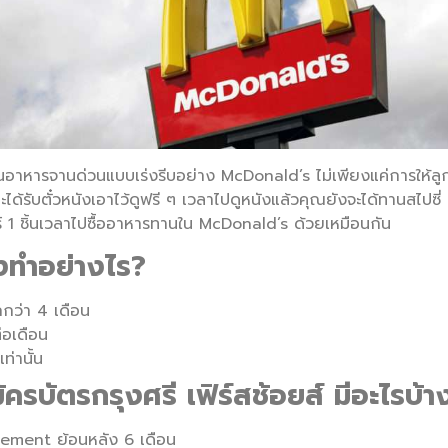
นอาหารจานด่วนแบบเร่งรีบอย่าง McDonald’s ไม่เพียงแค่การให้ลูกค้
ด้รับตั๋วหนังเอาไว้ดูฟรี ๆ เวลาไปดูหนังแล้วคุณยังจะได้ทานสไปซี่ 
กอร์ 1 ชิ้นเวลาไปซื้ออาหารทานใน McDonald’s ด้วยเหมือนกัน
งทำอย่างไร?
กว่า 4 เดือน
่อเดือน
ท่านั้น
มัครบัตรกรุงศรี
เฟิร์สช้อยส์
มีอะไรบ้า
tement ย้อนหลัง 6 เดือน