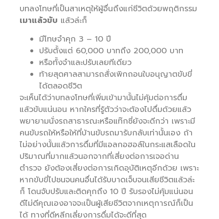
บทลงโทษที่เป็นสาเหตุให้ผู้อื่นถึงแก่ชีวิตด้วยพฤติกรรม
เมาแล้วขับ
แล้วล่ะก็
มีโทษจำคุก 3 – 10 ปี
ปรับตั้งแต่ 60,000 บาทถึง 200,000 บาท
หรือทั้งจำและปรับเลยทีเดียว
ท้ายสุดศาลสามารถสั่งเพิกถอนใบอนุญาตขับขี่
ได้ตลอดชีวิต
จะเห็นได้ว่าบทลงโทษที่เพิ่มเข้ามานั้นไม่คุ้มต่อการดื่ม
แล้วขับแน่นอน หากใครที่รู้ตัวว่าจะต้องไปดื่มด้วยแล้ว
พยายามนั่งรถสาธารณะหรือแท๊กซี่ยังจะดีกว่า เพราะมี
คนขับรถให้หรือให้ที่บ้านขับรถมารับกลับเท่านั้นเอง ถ้า
ไม่อย่างนั้นแล้วการดื่มที่มีแอลกอฮอล์ในกระแสเลือดใน
ปริมาณที่มากแล้วนอกจากที่เสี่ยงต่อการเจอด่าน
ตำรวจ ยังต้องเสี่ยงต่อการเกิดอุบัติเหตุอีกด้วย เพราะ
หากขับขี่ไปชนจนคนอื่นได้รับบาดเจ็บจนเสียชีวิตแล้วล่ะ
ก็ โดนจับปรับและติดคุกถึง 10 ปี รับรองไม่คุ้มแน่นอน
ดีไม่ดีคุณเองอาจจะเป็นผู้เสียชีวิตจากเหตุการณ์ก็เป็น
ได้ ทางที่ดีหลีกเลี่ยงการดื่มได้จะดีที่สุด