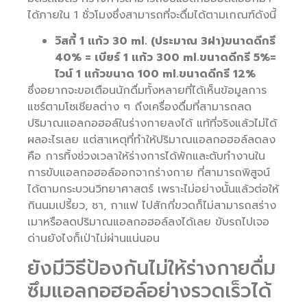
ได้ภายใน 1 ชั่วโมงซึ่งสามารถที่จะดื่มได้ตามเกณฑ์ดังนี้
วิสกี้ 1 แก้ว 30 ml. (ประมาณ 3ฝา)ขนาดดีกรี
40% = เบียร์ 1 แก้ว 300 ml.ขนาดดีกรี 5%=
ไวน์ 1 แก้วขนาด 100 ml.ขนาดดีกรี 12%
ซึ่งอยากจะขอเตือนนักดื่มทั้งหลายที่ได้เห็นข้อมูลการ
แชร์ตามโซเชียลต่าง ๆ ถึงเครื่องดื่มที่สามารถลด
ปริมาณแอลกอฮอล์ในร่างกายลงได้ แท้ที่จริงแล้วไม่ได้
ผลอะไรเลย แต่สาเหตุที่ทำให้ปริมาณแอลกอฮอล์ลดลง
คือ การทิ้งช่วงเวลาให้ร่างการได้พักและตับทำงานใน
การขับแอลกอฮอล์ออกจากร่างกาย ที่สามารถพิสูจน์
ได้ตามกระบวนวิทยาศาสตร์ เพราะไม่อย่างนั้นแล้วต่อให้
กินนมเปรี้ยว, ชา, กาแฟ ไปสักกี่ขวดก็ไม่สามารถสร่าง
เมาหรือลดปริมาณแอลกอฮอล์ลงได้เลย ขับรถไปเจอ
ด่านยังไงก็เป่าไม่ผ่านแน่นอน
ยังมีวิธีป้องกันไม่ให้ร่างกายดื่ม
ซึมแอลกอฮอล์อย่างรวดเร็วได้