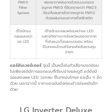
PM1.0
ฟอกอากาศสะอาดด้วยระบบกรอง
Filter
อนุภาค PM1.0 ที่อันตรายกว่า PM2.5
System
ป้องกันลมหายใจจากอนุภาค PM1.0
ด้วยแผ่นกรองอากาศไฟฟ้าสถิต
ดีไซน์ทรง
ดีไซน์ทรงกลมพร้อมหน้าจอ LED
กลมและหน้า
แสดงทิศทางการไหลเวียนของอากาศ
จอ LED
ทั้งในแนวตั้งและแนวนอน พร้อม
รีโมทคอนโทรลไร้สายสำหรับควบคุม
ง่ายๆ
แอร์อินเวอร์เตอร์
รุ่นนี้ เป็นหนึ่งในตัวเลือกยอดนิยม
ไม่เพียงแต่มีการออกแบบที่เรียบง่ายและดูดี แต่ยังมี
จอแสดงผล LED วงกลม รีโมทคอนโทรล และอื่น ๆ อีก
ด้วย นอกจากนี้ ราคาของมันยังค่อนข้างประหยัดอีก
ด้วย
LG Inverter Deluxe