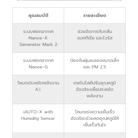
คุณสมบัติ
รายละเอียด
ระบบฟอกอากาศ
ช่วยจัดการกับกลิ่น
Nanoe-X
แบคทีเรีย และไวรัส
Generator Mark 2
ระบบฟอกอากาศ
ป้องกันฝุ่นละอองขนาดเล็ก
Nanoe-G
และ PM 2.5
โหมดประหยัดพลังงาน
เทคโนโลยีปรับอุณหภูมิ
A.I.
อัจฉริยะเพื่อประหยัด
พลังงาน
iAUTO-X with
โหมดเร่งความเย็นเร็ว
Humidity Sensor
อัจฉริยะช่วยลดอุณหภูมิให้
เย็นเร็วทันใจ