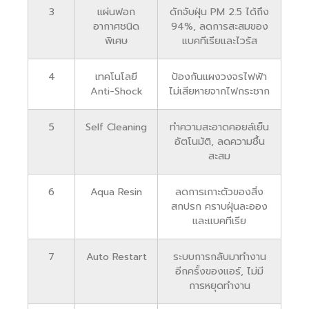
3
แผ่นฟอก
ดักจับฝุ่น PM 2.5 ได้ถึง
อากาศชนิด
94%, ลดการสะสมของ
พิเศษ
แบคทีเรียและไวรัส
4
เทคโนโลยี
ป้องกันแผงวงจรไฟฟ้า
Anti-Shock
ไม่เสียหายจากไฟกระชาก
5
Self Cleaning
ทำความสะอาดคอยล์เย็น
อัตโนมัติ, ลดความชื้น
สะสม
6
Aqua Resin
ลดการเกาะตัวของสิ่ง
สกปรก คราบฝุ่นละออง
และแบคทีเรีย
7
Auto Restart
ระบบการกลับมาทำงาน
อีกครั้งของแอร์, ไม่มี
การหยุดทำงาน