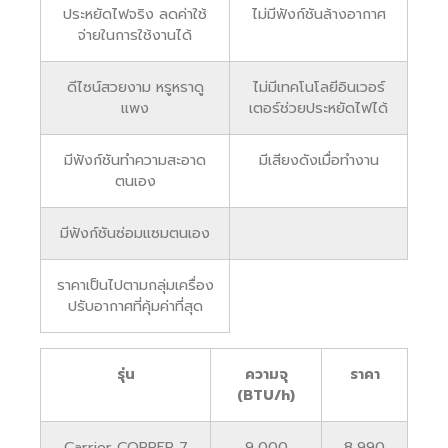
ประหยัดไฟจริง ลดค่าใช้
ไม่มีฟังก์ชันล้างอากาศ
จ่ายในการใช้งานได้
ดีไซน์สวยงาม หรูหราดู
ไม่มีเทคโนโลยีอินเวอร์
แพง
เตอร์ช่วยประหยัดไฟได้
มีฟังก์ชันทำความสะอาด
มีเสียงดังเมื่อทำงาน
ตนเอง
มีฟังก์ชันซ่อมแซมตนเอง
ราคาเป็นไปตามกลุ่มเครื่อง
ปรับอากาศที่คุ้มค่าที่สุด
รุ่น
ความจุ
ราคา
(BTU/h)
Carrier COPPER 7
9,000
8,990