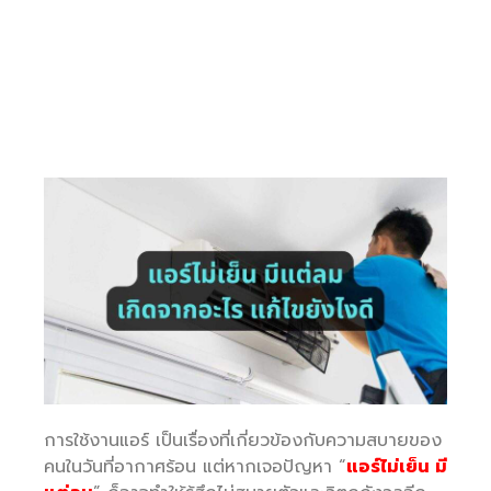
การใช้งานแอร์ เป็นเรื่องที่เกี่ยวข้องกับความสบายของ
คนในวันที่อากาศร้อน แต่หากเจอปัญหา “
แอร์ไม่เย็น มี