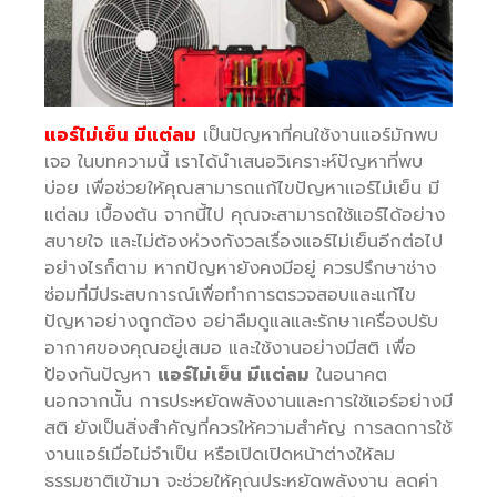
แอร์ไม่เย็น มีแต่ลม
เป็นปัญหาที่คนใช้งานแอร์มักพบ
เจอ ในบทความนี้ เราได้นำเสนอวิเคราะห์ปัญหาที่พบ
บ่อย เพื่อช่วยให้คุณสามารถแก้ไขปัญหาแอร์ไม่เย็น มี
แต่ลม เบื้องต้น จากนี้ไป คุณจะสามารถใช้แอร์ได้อย่าง
สบายใจ และไม่ต้องห่วงกังวลเรื่องแอร์ไม่เย็นอีกต่อไป
อย่างไรก็ตาม หากปัญหายังคงมีอยู่ ควรปรึกษาช่าง
ซ่อมที่มีประสบการณ์เพื่อทำการตรวจสอบและแก้ไข
ปัญหาอย่างถูกต้อง อย่าลืมดูแลและรักษาเครื่องปรับ
อากาศของคุณอยู่เสมอ และใช้งานอย่างมีสติ เพื่อ
ป้องกันปัญหา
แอร์ไม่เย็น มีแต่ลม
ในอนาคต
นอกจากนั้น การประหยัดพลังงานและการใช้แอร์อย่างมี
สติ ยังเป็นสิ่งสำคัญที่ควรให้ความสำคัญ การลดการใช้
งานแอร์เมื่อไม่จำเป็น หรือเปิดเปิดหน้าต่างให้ลม
ธรรมชาติเข้ามา จะช่วยให้คุณประหยัดพลังงาน ลดค่า