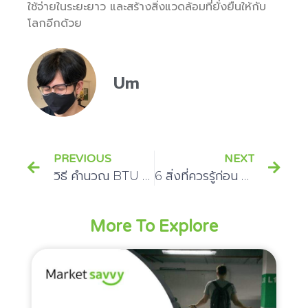
ใช้จ่ายในระยะยาว และสร้างสิ่งแวดล้อมที่ยั่งยืนให้กับ
โลกอีกด้วย
Um
PREVIOUS
NEXT
วิธี คํานวณ BTU ง่ายๆ ให้เหมาะกับการติดแอร์ในทุกห้องของคุณ
6 สิ่งที่ควรรู้ก่อน ติดตั้งแอร์ ปี 2566
More To Explore