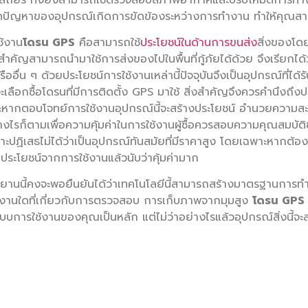
้เกิดปัญหาของอุปกรณ์เกิดการขัดข้องระหว่างการทำงาน ทำให้คุณส
ช้งาน
โดรน GPS
คือสามารถใช้
ประโยชน์ในด้านการขนส่ง
สิ่งของโด
สำคัญสามารถนำมาใช้การส่งของไปในพื้นที่กู้ภัยได้ด้วย จึงเรียกได้ว
ืออื่น ๆ ด้วยประโยชน์การใช้งานเหล่านี้ปัจจุบันจึงเป็นอุปกรณ์ที่ไ
ลือกซื้อโดรนที่มีการติดตั้ง GPS มาใช้ สิ่งสำคัญจึงควรคำนึงถึง
ะหากตอบโจทย์การใช้งานอุปกรณ์นี้จะสร้างประโยชน์ อำนวยความสะด
่างไรก็ตามเพื่อความคุ้มค่าในการใช้งานผู้ซื้อควรสอบความคุณสมบั
าะปฏิเสธไม่ได้ว่าเป็นอุปกรณ์ทันสมัยที่มีราคาสูง โดยเฉพาะหากต้อ
กับประโยชน์จากการใช้งานแล้วนับว่าคุ้มค่ามาก
าศยานนี้คงจะพอยืนยันได้ว่าเทคโนโลยีนี้สามารถสร้างมาตรฐานก
วยงานใดที่เกี่ยวกับการตรวจสอบ การเก็บภาพจากมุมสูง
โดรน GPS
แบบการใช้งานของคุณเป็นหลัก แต่ไม่ว่าอย่างไรแล้วอุปกรณ์สิ่งนี้จะสร