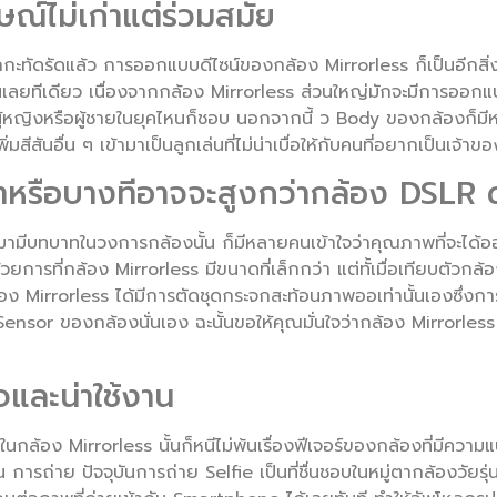
ษณ์ไม่เก่าแต่ร่วมสมัย
ทัดรัดแล้ว การออกแบบดีไซน์ของกล้อง Mirrorless ก็เป็นอีกสิ่งหนึ่งท
้นเลยทีเดียว เนื่องจากกล้อง Mirrorless ส่วนใหญ่มักจะมีการออ
็นผู้หญิงหรือผู้ชายในยุคไหนก็ชอบ นอกจากนี้ ว Body ของกล้องก็มีห
พิ่มสีสันอื่น ๆ เข้ามาเป็นลูกเล่นที่ไม่น่าเบื่อให้กับคนที่อยากเป็นเจ้
าหรือบางทีอาจจะสูงกว่ากล้อง DSLR ด
้ามามีบทบาทในวงการกล้องนั้น ก็มีหลายคนเข้าใจว่าคุณภาพที่จะได้
้วยการที่กล้อง Mirrorless มีขนาดที่เล็กกว่า แต่ทั้เมื่อเทียบตัว
้อง Mirrorless ได้มีการตัดชุดกระจกสะท้อนภาพออเท่านั้นเองซึ่งกา
 Sensor ของกล้องนั่นเอง ฉะนั้นขอให้คุณมั่นใจว่ากล้อง Mirrorles
ใจและน่าใช้งาน
นใจในกล้อง Mirrorless นั้นก็หนีไม่พ้นเรื่องฟีเจอร์ของกล้องที่มีควา
 การถ่าย ปัจจุบันการถ่าย Selfie เป็นที่ชื่นชอบในหมู่ตากล้องวัยร