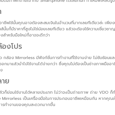
่อมต่อภาพที่ถ่ายเข้ากับ Smartphone ได้เลยทันที ทำให้อัพโหลดร
า
ออาชีพใช้นั้นคุณอาจต้องสะสมเงินในจำนวนที่มากเลยทีเดียวล่ะ เพีย
ส์นั้นก็มีราคาที่สูงไม่ใช่น้อยเลยทีเดียว แล้วจะต้องใช้ความเชี่ยว
องสำหรับมือใหม่ก็อาจจะดีกว่า
ล้องโปร
ว กล้อง Mirrorless มีฟังก์ชั่นการทำงานที่ใช้งานง่าย ไม่ซับซ้อนแล
กมาแล้วนำไปใช้งานได้ง่ายกว่า ซึ่งคุณไม่ต้องเป็นช่างภาพมืออาชี
่ง
ลาย
 แล้วก็ย่อมใช้งานได้หลายประเภท ไม่ว่าจะเป็นถ่ายภาพ ถ่าย VDO ก
ง Mirrorless เป็นเครื่องมือในการประกอบอาชีพเหมือนกัน หากคุณเ
ห้การทำงานของคุณสะดวกมากขึ้น