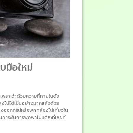
บมือใหม่
็นเพราะว่าด้วยความที่ภายในตัว
งไปได้เป็นอย่างมากแล้วด้วย
้องออกทริปหรือพกกล้องไปเที่ยวใน
นภาระในการพกพาไปแต่ละที่เลยที