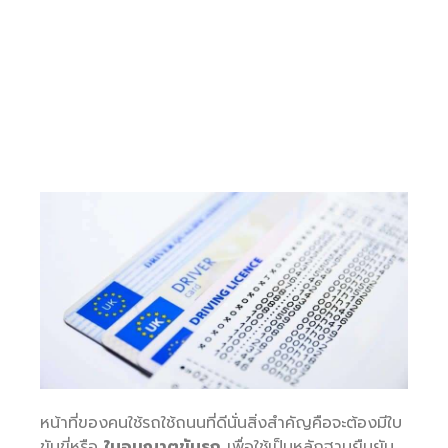
หน้าที่ของคนใช้รถใช้ถนนที่ดีนั่นสิ่งสำคัญคือจะต้องมีใบ
ขับขี่หรือ
ใบอนุญาตขับรถ
เพื่อใช้เป็นหลักฐานยืนยัน