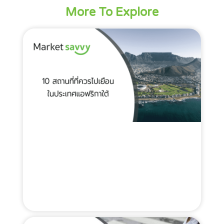
More To Explore