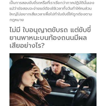
เป็นการสอบขับขี่รถหรือที่เราเรียกว่าภาคปฏิบัตินั่นเอง
แม้ว่าข้อสอบจะง่ายแต่ต้องใช้เวลาทั้งวันทำให้คนส่วน
ใหญ่ไม่อยากเสียเวลาเพื่อไปทำใบขับขี่ให้ถูกต้องตาม
กฎหมาย
ไม่มี ใบอนุญาตขับรถ แต่ขับขี่
ยานพาหนะบนท้องถนนมีผล
เสียอย่างไร?