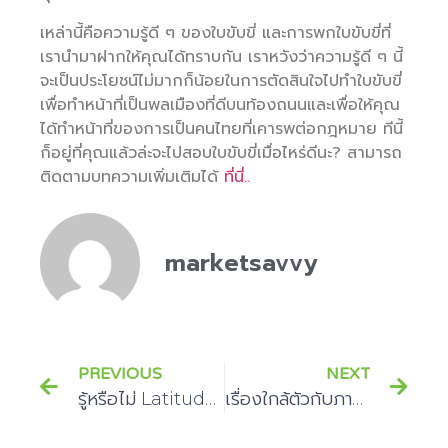
เหล่านี้คือความรู้ดี ๆ ของใบขับขี่ และการพกใบขับขี่ที่
เรานำมาฝากให้คุณได้ทราบกัน เราหวังว่าความรู้ดี ๆ นี้
จะเป็นประโยชน์ไม่มากก็น้อยในการตัดสินใจไปทำใบขับขี่
เพื่อทำหน้าที่เป็นพลเมืองที่ดีบนท้องถนนและเพื่อให้คุณ
ได้ทำหน้าที่ของการเป็นคนไทยที่เคารพต่อกฎหมาย ทีนี้
ก็อยู่ที่คุณแล้วล่ะจะไปสอบใบขับขี่เมื่อไหร่ดีนะ? สามารถ
ติดตามบทความเพิ่มเติมได้
ที่นี่..
marketsavvy
PREVIOUS
NEXT
รู้หรือไม่ Latitude Longitude คืออะไร?
เรื่องใกล้ตัวกับภาษีรถ