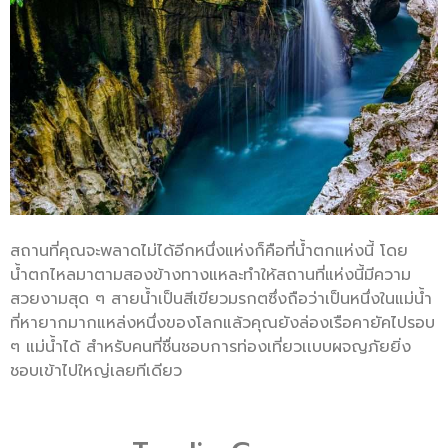
สถานที่คุณจะพลาดไม่ได้อีกหนึ่งแห่งก็คือที่น้ำตกแห่งนี้ โดย
น้ำตกไหลมาตามสองข้างทางแหละทำให้สถานที่แห่งนี้มีความ
สวยงามสุด ๆ สายน้ำเป็นสีเขียวมรกตซึ่งถือว่าเป็นหนึ่งในแม่น้ำ
ที่หายากมากแหล่งหนึ่งของโลกแล้วคุณยังล่องเรือคายัคไปรอบ
ๆ แม่น้ำได้ สำหรับคนที่ชื่นชอบการท่องเที่ยวเเบบผจญภัยยิ่ง
ชอบเข้าไปใหญ่เลยทีเดียว