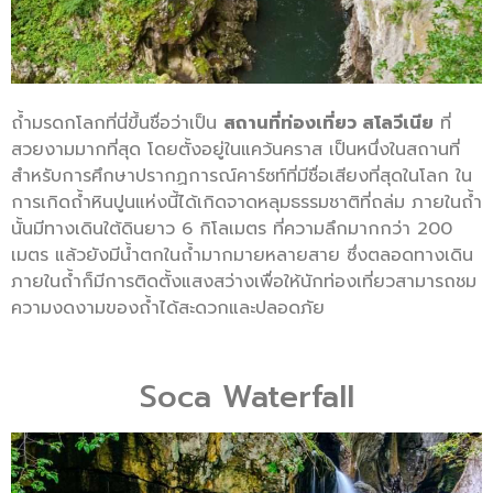
ถ้ำมรดกโลกที่นี่ขึ้นชื่อว่าเป็น
สถานที่ท่องเที่ยว สโลวีเนีย
ที่
สวยงามมากที่สุด โดยตั้งอยู่ในแคว้นคราส เป็นหนึ่งในสถานที่
สำหรับการศึกษาปรากฏการณ์คาร์ซท์ที่มีชื่อเสียงที่สุดในโลก ใน
การเกิดถ้ำหินปูนแห่งนี้ได้เกิดจาดหลุมธรรมชาติที่ถล่ม ภายในถ้ำ
นั้นมีทางเดินใต้ดินยาว 6 กิโลเมตร ที่ความลึกมากกว่า 200
เมตร แล้วยังมีน้ำตกในถ้ำมากมายหลายสาย ซึ่งตลอดทางเดิน
ภายในถ้ำก็มีการติดตั้งแสงสว่างเพื่อให้นักท่องเที่ยวสามารถชม
ความงดงามของถ้ำได้สะดวกและปลอดภัย
Soca Waterfall