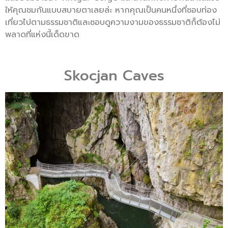
ให้คุณชมกันแบบสบายตาเลยล่ะ หากคุณเป็นคนหนึ่งที่ชอบท่อง
เที่ยวไปตามธรรมชาติและชอบดูความงามของธรรมชาติก็ต้องไม่
พลาดที่แห่งนี้เด็ดขาด
Skocjan Caves