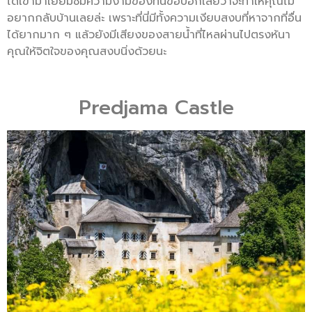
ได้เข้ามาเยี่ยมชมความงามของที่นี่ขอบอกเลยว่าจะทำให้คุณไม่
อยากกลับบ้านเลยล่ะ เพราะที่นี่มีทั้งความเงียบสงบที่หาจากที่อื่น
ได้ยากมาก ๆ แล้วยังมีเสียงของสายน้ำที่ไหลผ่านไปตรงห้นา
คุณให้จิตใจของคุณสงบนิ่งด้วยนะ
Predjama Castle