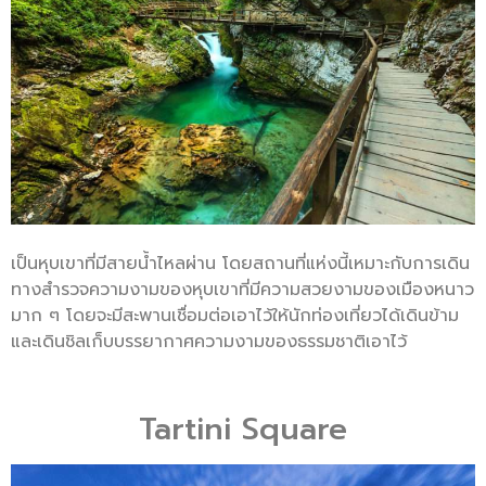
เป็นหุบเขาที่มีสายน้ำไหลผ่าน โดยสถานที่แห่งนี้เหมาะกับการเดิน
ทางสำรวจความงามของหุบเขาที่มีความสวยงามของเมืองหนาว
มาก ๆ โดยจะมีสะพานเชื่อมต่อเอาไว้ให้นักท่องเที่ยวได้เดินข้าม
และเดินชิลเก็บบรรยากาศความงามของธรรมชาติเอาไว้
Tartini Square