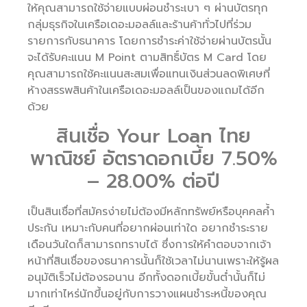
ให้คุณสามารถใช้จ่ายแบบผ่อนชำระเบา ๆ ผ่านบัตรทุก
กลุ่มธุรกิจในเครือเดอะมอลล์และร้านค้าทั่วไปที่ร่วม
รายการกับธนาคาร โดยการชำระค่าใช้จ่ายผ่านบัตรนั้น
จะได้รับคะแนน M Point ตามสิทธิ์บัตร M Card โดย
คุณสามารถใช้คะแนนสะสมเพื่อแทนเงินส่วนลดพิเศษที่
ห้างสรรพสินค้าในเครือเดอะมอลล์เป็นของแถมได้อีก
ด้วย
สินเชื่อ Your Loan ไทย
พาณิชย์ อัตราดอกเบี้ย 7.50%
– 28.00% ต่อปี
เป็นสินเชื่อที่สมัครง่ายไม่ต้องมีหลักทรัพย์หรือบุคคลค้ำ
ประกัน เหมาะกับคนที่อยากผ่อนเท่าใด อยากชำระราย
เดือนวันใดก็สามารถทราบได้ ซึ่งการให้คำตอบจากเจ้า
หน้าที่สินเชื่อของธนาคารนั้นก็ใช้เวลาไม่นานเพราะให้รู้ผล
อนุมัติเร็วไม่ต้องรอนาน อีกทั้งดอกเบี้ยขั้นต่ำนั้นก็ไม่
มากเท่าไหร่นักขึ้นอยู่กับการวางแผนชำระหนี้ของคุณ