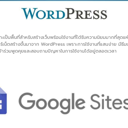
เพราะเป็นพื้นที่สำหรับสร้างเว็บพร้อมใช้งานที่ได้รับความนิยมมากที่ส
เทอร์เน็ตสร้างขึ้นมาจาก WordPress เพราะการใช้งานที่แสนง่าย มีธี
เข้าร่วมพูดคุยและสอบถามปัญหาในการใช้งานได้อยู่ตลอดเวลา