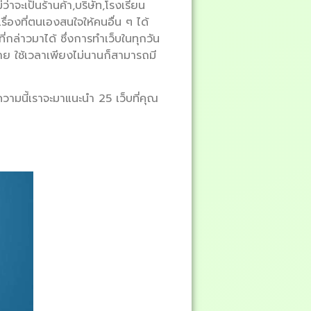
ว่าจะเป็นร้านค้า,บริษัท,โรงเรียน
เรื่องที่ตนเองสนใจให้คนอื่น ๆ ได้
ี่กล่าวมาได้ ซึ่งการทำเว็บในทุกวัน
ง่าย ใช้เวลาเพียงไม่นานก็สามารถมี
วามนี้เราจะมาแนะนำ 25 เว็บที่คุณ