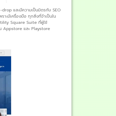
nd-drop และมีความเป็นมิตรกับ SEO
ะมีเครื่องมือ ทุกสิ่งที่จำเป็นใน
lity Square Suite ที่ผู้ใช้
นใน Appstore และ Playstore