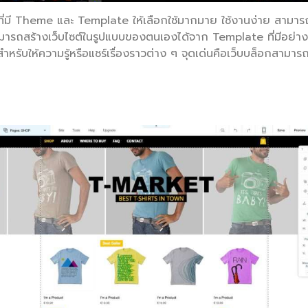
ี่มี Theme และ Template ให้เลือกใช้มากมาย ใช้งานง่าย สามารถบร
มารถสร้างเว็บไซต์ในรูปแบบของตนเองได้จาก Template ที่มีอย่
ำหรับให้ความรู้หรือแชร์เรื่องราวต่าง ๆ จุดเด่นคือเว็บบล็อกสามา