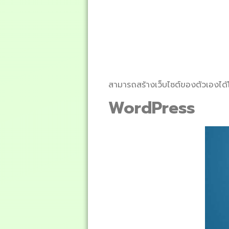
สามารถสร้างเว็บไซต์ของตัวเองได้โด
WordPress