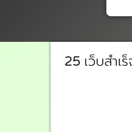
25 เว็บสำเร็จ