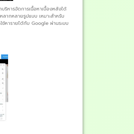
ิหารจัดการเนื้อหาเบื้องหลังได้
างหลากหลายรูปแบบ เหมาะสำหรับ
รถใช้หารายได้กับ Google ผ่านระบบ