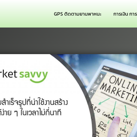
GPS ติดตามยานพาหนะ
การเงิน กา