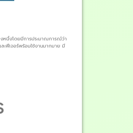
ุดแห่งหนึ่งโดยมีการประมาณการณ์ว่า
มและฟีเจอร์พร้อมใช้งานมากมาย มี