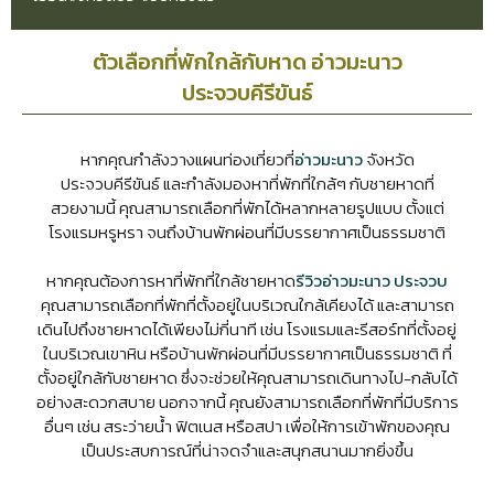
ตัวเลือกที่พักใกล้กับหาด อ่าวมะนาว
ประจวบคีรีขันธ์
หากคุณกำลังวางแผนท่องเที่ยวที่
อ่าวมะนาว
จังหวัด
ประจวบคีรีขันธ์ และกำลังมองหาที่พักที่ใกล้ๆ กับชายหาดที่
สวยงามนี้ คุณสามารถเลือกที่พักได้หลากหลายรูปแบบ ตั้งแต่
โรงแรมหรูหรา จนถึงบ้านพักผ่อนที่มีบรรยากาศเป็นธรรมชาติ
หากคุณต้องการหาที่พักที่ใกล้ชายหาด
รีวิวอ่าวมะนาว ประจวบ
คุณสามารถเลือกที่พักที่ตั้งอยู่ในบริเวณใกล้เคียงได้ และสามารถ
เดินไปถึงชายหาดได้เพียงไม่กี่นาที เช่น โรงแรมและรีสอร์ทที่ตั้งอยู่
ในบริเวณเขาหิน หรือบ้านพักผ่อนที่มีบรรยากาศเป็นธรรมชาติ ที่
ตั้งอยู่ใกล้กับชายหาด ซึ่งจะช่วยให้คุณสามารถเดินทางไป-กลับได้
อย่างสะดวกสบาย นอกจากนี้ คุณยังสามารถเลือกที่พักที่มีบริการ
อื่นๆ เช่น สระว่ายน้ำ ฟิตเนส หรือสปา เพื่อให้การเข้าพักของคุณ
เป็นประสบการณ์ที่น่าจดจำและสนุกสนานมากยิ่งขึ้น