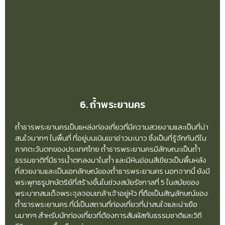
6. ถ้ำพระยานคร
ถ้ำธารพระยานครเป็นแหล่งท่องเที่ยวที่มีความสวยงามและเป็นที่น่า
สนใจมากๆ ในพื้นที่ ที่อยู่บนเนินเขาอ่าวมะนาว ซึ่งเป็นที่รู้จักกันดีใน
ภาคตะวันตกของประเทศไทย ถ้ำธารพระยานครมีลักษณะเป็นถ้ำ
ธรรมชาติที่มีธารน้ำตกลงมาในถ้ำ และมีหินอ่อนสีเขียวเป็นพื้นหลัง
ที่สวยงามและเป็นเอกลักษณ์ของถ้ำธารพระยานคร นอกจากนี้ ยังมี
พระพุทธรูปกษัตริย์ที่สร้างขึ้นในช่วงสมัยรัชกาลที่ 5 ในสมัยของ
พระบาทสมเด็จพระจุลจอมเกล้าเจ้าอยู่หัว ที่ถือเป็นสัญลักษณ์ของ
ถ้ำธารพระยานคร ที่นี่เป็นสถานที่ท่องเที่ยวที่น่าสนใจและน่าเยือ
นมากๆ สำหรับนักท่องเที่ยวที่ต้องการสัมผัสกับธรรมชาติและวิถี