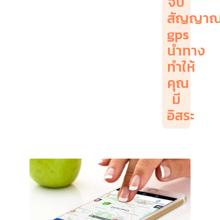
จับ
สัญญา
gps
นำทาง
ทำให้
คุณ
มี
อิสระ