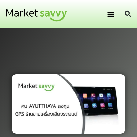
GPS ติดตามยานพาหนะ
การเงิน การลงทุน