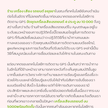
ร้าน เครื่อง เสียง รถยนต์ อยุธยา
ในขณะที่เทคโนโลยียังคงดำเนิน
ต่อไปในอัตราที่ไม่เคยเกิดขึ้นมาก่อนอนาคตของเทคโนโลยีการ
ติดตาม GPS
จัดชุดเครื่องเสียงรถยนต์ 4 ประตู งบ 10 000
จึงดู
สว่างขึ้นกว่าเดิม ร้านค้าเครื่องเสียงรถยนต์ใน Ayutthaya อยู่ใน
ระดับแนวหน้าของการปฏิวัติครั้งนี้โดยเสนอโซลูชั่นการติดตาม
GPS ที่ทันสมัยซึ่งแน่นอนว่าจะปฏิวัติวิธีที่เรานำทางถนนและ
ทางหลวงของเรา ด้วยคุณสมบัติเช่นการติดตามแบบเรียลไทม์,
geofencing และการแจ้งเตือนที่ปรับแต่งได้ระบบ GPS เหล่านี้เป็น
วิธีที่สมบูรณ์แบบในการเชื่อมต่อและแจ้งให้ทราบในขณะเดินทาง
แต่อนาคตของเทคโนโลยีการติดตาม GPS นั้นเกินกว่าการนำทาง
ในอีกไม่กี่ปีข้างหน้าเราสามารถคาดหวังที่จะเห็นคุณสมบัติขั้นสูง
มากขึ้นเช่นการวิเคราะห์การทำนายและการเรียนรู้ของเครื่องซึ่งจะ
ช่วยให้ระบบเหล่านี้เรียนรู้และปรับให้เข้ากับนิสัยการขับขี่ของเรา
แบบเรียลไทม์ สิ่งนี้จะไม่เพียง แต่ทำให้การเดินทางของเรามี
ประสิทธิภาพและสะดวกยิ่งขึ้น แต่ยังปลอดภัยยิ่งขึ้นเนื่องจากระบบ
เหล่านี้จะสามารถคาดการณ์อันตรายที่อาจเกิดขึ้นและแจ้งเตือนเรา
ก่อนที่พวกเขาจะกลายเป็นปัญหา
เครื่องเสียงรถยนต์ งบ
5000พร้อมติดตั้ง
ดังนั้นหากคุณกำลังมองหาเทคโนโลยีการ