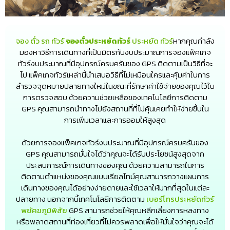
จอง ตั๋ว รถ ทัวร์
จองตั๋วประหยัดทัวร์
ประหยัด ทัวร์
หากคุณกำลัง
มองหาวิธีการเดินทางที่เป็นมิตรกับงบประมาณการจองแพ็คเกจ
ทัวร์งบประมาณที่มีอุปกรณ์ครบครันของ GPS ติดตามเป็นวิธีที่จะ
ไป แพ็คเกจทัวร์เหล่านี้นำเสนอวิธีที่ไม่เหมือนใครและคุ้มค่าในการ
สำรวจจุดหมายปลายทางใหม่ในขณะที่รักษาค่าใช้จ่ายของคุณไว้ใน
การตรวจสอบ ด้วยความช่วยเหลือของเทคโนโลยีการติดตาม
GPS คุณสามารถนำทางไปยังสถานที่ที่ไม่คุ้นเคยทำให้ง่ายขึ้นใน
การเพิ่มเวลาและการออมให้สูงสุด
ด้วยการจองแพ็คเกจทัวร์งบประมาณที่มีอุปกรณ์ครบครันของ
GPS คุณสามารถมั่นใจได้ว่าคุณจะได้รับประโยชน์สูงสุดจาก
ประสบการณ์การเดินทางของคุณ ด้วยความสามารถในการ
ติดตามตำแหน่งของคุณแบบเรียลไทม์คุณสามารถวางแผนการ
เดินทางของคุณได้อย่างง่ายดายและใช้เวลาให้มากที่สุดในแต่ละ
ปลายทาง นอกจากนี้เทคโนโลยีการติดตาม
เบอร์โทรประหยัดทัวร์
พยัคฆภูมิพิสัย
GPS สามารถช่วยให้คุณหลีกเลี่ยงการหลงทาง
หรือพลาดสถานที่ท่องเที่ยวที่ไม่ควรพลาดเพื่อให้มั่นใจว่าคุณจะได้