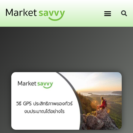
GPS ติดตามยานพาหนะ
การเงิน การลงทุน