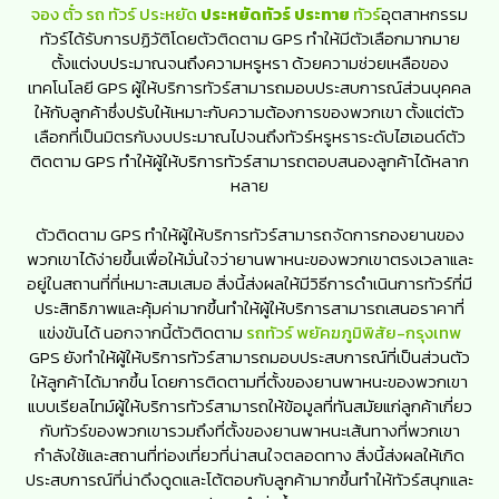
จอง ตั๋ว รถ ทัวร์ ประหยัด
ประหยัดทัวร์ ประทาย
ทัวร์
อุตสาหกรรม
ทัวร์ได้รับการปฏิวัติโดยตัวติดตาม GPS ทำให้มีตัวเลือกมากมาย
ตั้งแต่งบประมาณจนถึงความหรูหรา ด้วยความช่วยเหลือของ
เทคโนโลยี GPS ผู้ให้บริการทัวร์สามารถมอบประสบการณ์ส่วนบุคคล
ให้กับลูกค้าซึ่งปรับให้เหมาะกับความต้องการของพวกเขา ตั้งแต่ตัว
เลือกที่เป็นมิตรกับงบประมาณไปจนถึงทัวร์หรูหราระดับไฮเอนด์ตัว
ติดตาม GPS ทำให้ผู้ให้บริการทัวร์สามารถตอบสนองลูกค้าได้หลาก
หลาย
ตัวติดตาม GPS ทำให้ผู้ให้บริการทัวร์สามารถจัดการกองยานของ
พวกเขาได้ง่ายขึ้นเพื่อให้มั่นใจว่ายานพาหนะของพวกเขาตรงเวลาและ
อยู่ในสถานที่ที่เหมาะสมเสมอ สิ่งนี้ส่งผลให้มีวิธีการดำเนินการทัวร์ที่มี
ประสิทธิภาพและคุ้มค่ามากขึ้นทำให้ผู้ให้บริการสามารถเสนอราคาที่
แข่งขันได้ นอกจากนี้ตัวติดตาม
รถทัวร์ พยัคฆภูมิพิสัย-กรุงเทพ
GPS ยังทำให้ผู้ให้บริการทัวร์สามารถมอบประสบการณ์ที่เป็นส่วนตัว
ให้ลูกค้าได้มากขึ้น โดยการติดตามที่ตั้งของยานพาหนะของพวกเขา
แบบเรียลไทม์ผู้ให้บริการทัวร์สามารถให้ข้อมูลที่ทันสมัยแก่ลูกค้าเกี่ยว
กับทัวร์ของพวกเขารวมถึงที่ตั้งของยานพาหนะเส้นทางที่พวกเขา
กำลังใช้และสถานที่ท่องเที่ยวที่น่าสนใจตลอดทาง สิ่งนี้ส่งผลให้เกิด
ประสบการณ์ที่น่าดึงดูดและโต้ตอบกับลูกค้ามากขึ้นทำให้ทัวร์สนุกและ