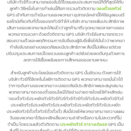
บริษัท ทัวร์ที่จะสามารถแข่งขันได้โดยมอบประสบการณ์ที่ดีที่สุดให้กับ
ลูกค้า วิธีหนึ่งในการทำเช่นนี้คือการรวมตัวติดตาม
จองตั๋วรถทัวร์
GPS เข้ากับการดำเนินงานของพวกเขา อุปกรณ์เหล่านี้ให้ข้อมูลแบบเรี
ยลไทม์เกี่ยวกับที่ตั้งของรถทัวร์ทำให้ บริษัท สามารถเพิ่มประสิทธิภาพ
เส้นทางของพวกเขาและให้แน่ใจว่าลูกค้ามาถึงจุดหมายปลายทางของ
พวกเขาตรงเวลา ด้วยตัวติดตาม GPS บริษัท ทัวร์ยังสามารถตรวจ
สอบความเร็วและพฤติกรรมการขับขี่ของผู้ขับขี่เพื่อให้มั่นใจว่าพวกเขา
กำลังขับรถอย่างปลอดภัยและมีประสิทธิภาพ สิ่งนี้ไม่เพียง แต่ช่วย
ปรับปรุงประสบการณ์โดยรวมของลูกค้า แต่ยังช่วยลดต้นทุนด้วยการ
ลดการใช้เชื้อเพลิงและการสึกหรอของยานพาหนะ
สำหรับลูกค้าประโยชน์ของตัวติดตาม GPS นั้นชัดเจน ด้วยการใช้
บริษัท ทัวร์ที่ใช้เทคโนโลยีการติดตาม GPS พวกเขาสามารถมั่นใจได้
ว่าการเดินทางของพวกเขาจะปลอดภัยมีประสิทธิภาพและสนุกสนาน
พวกเขาสามารถจองตั๋วออนไลน์ได้อย่างง่ายดายโดยใช้คำหลักเช่น
‘จองตั๋วทัวร์ประหยัดทัวร์ทัวร์ทัวร์ทัวร์ทัวร์ทัวร์ทัวร์ประหยัดทัวร์ทัวร์
ประหยัดทัวร์ประหยัดทัวร์ประหยัดทัวร์ประหยัดทัวร์ทัวร์ประหยัด
ประหยัดทัวร์ตั๋วตั๋วทัวร์ตั๋วตั๋วตั๋ว สิ่งนี้ช่วยให้พวกเขาสามารถวางแผน
วันของพวกเขาได้และหลีกเลี่ยงความล่าช้าหรือความไม่สะดวกที่ไม่
จำเป็น โดยรวมแล้วตัวติดตาม
ประหยัดทัวร์ ตารางเดินรถ
GPS เป็น
สิ่งที่ไม่ควรพลาดสำหรับ บริษัท ทัวร์ที่ต้องการการแข่งขันในตลาด