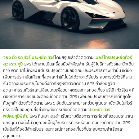
จอง ตั๋ว รถ ทัวร์ ประหยัด ทัวร์
โดยสรุปแล้วตัวติดตาม
เบอร์โทรประหยัดทัวร์
สุวรรณภูมิ
GPS ได้กลายเป็นเครื่องมือสำคัญสำหรับผู้ให้บริการทัวร์และนักเดิน
ทาง พวกเขาไม่เพียง แต่ปรับปรุงความปลอดภัยและประสิทธิภาพเท่านั้น แต่ยัง
เพิ่มการประหยัดให้มากที่สุดและทำให้มั่นใจได้ว่าจะได้รับประสบการณ์ทัวร์ที่ราบ
รื่น จากงบประมาณไปจนถึงทัวร์หรูหราตัวติดตาม GPS กำลังปฏิวัติ
อุตสาหกรรมทัวร์และเปลี่ยนเกมเพื่ออนาคตของการท่องเที่ยว บริษัท ทัวร์ใด ๆ ที่
ต้องการการแข่งขันจะต้องมีตัวติดตาม GPS เพื่อมอบประสบการณ์ที่ดีที่สุดให้
กับลูกค้า ด้วยตัวติดตาม GPS 5 อันดับแรกสามารถช่วยคุณประหยัดเงินในทัวร์
ครั้งต่อไปของคุณสิ่งสำคัญคือการเลือกตัวติดตาม
ประหยัดทัวร์
พยัคฆภูมิพิสัย
GPS ที่เหมาะสมสำหรับความต้องการการท่องเที่ยวงบประมาณ
ของคุณ ดังนั้นไม่ว่าคุณจะเป็นผู้ให้บริการทัวร์หรือนักเดินทางตัวติดตาม GPS
เป็นสิ่งที่ต้องมีสำหรับประสบการณ์การท่องเที่ยวที่ประสบความสำเร็จและ
สนุกสนาน