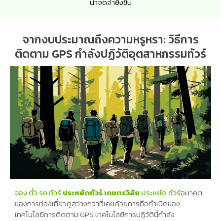
น่าจดจำยิ่งขึ้น
จากงบประมาณถึงความหรูหรา: วิธีการ
ติดตาม GPS กำลังปฏิวัติอุตสาหกรรมทัวร์
จอง ตั๋ว รถ ทัวร์
ประหยัดทัวร์ เกษตรวิสัย
ประหยัด ทัวร์
อนาคต
ของการท่องเที่ยวดูสว่างกว่าที่เคยด้วยการถือกำเนิดของ
เทคโนโลยีการติดตาม GPS เทคโนโลยีการปฏิวัตินี้กำลัง