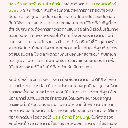
จอง ตั๋ว รถ ทัวร์ ประหยัด ทัวร์
การเลือกตัวติดตาม
ประหยัดทัวร์
pantip
GPS ที่เหมาะสมสำหรับความต้องการการท่องเที่ยวงบ
ประมาณของคุณอาจเป็นงานที่น่ากลัว แต่ไม่จำเป็นต้องเป็น ก่อน
อื่นให้พิจารณางบประมาณของคุณและคุณสมบัติใดที่สำคัญที่สุด
สำหรับคุณ คุณต้องการการติดตามแบบเรียลไทม์หรือเป็นเส้นทาง
ขนมปังง่าย ๆ ที่เพียงพอหรือไม่? คุณกำลังมองหาตัวติดตามที่
สามารถตรวจสอบอัตราการเต้นของหัวใจหรือตัวชี้วัดสุขภาพอื่น
ๆ ได้หรือไม่? เมื่อคุณมีความคิดที่ชัดเจนเกี่ยวกับสิ่งที่คุณต้องการ
วิจัยแบรนด์และโมเดลที่แตกต่างกันเพื่อค้นหาสิ่งที่เหมาะกับเกณฑ์
ของคุณ อ่านบทวิจารณ์จากผู้ใช้รายอื่นและเปรียบเทียบราคาเพื่อ
ให้แน่ใจว่าคุณได้รับเงินที่ดีที่สุดสำหรับเงินของคุณ
อีกปัจจัยสำคัญที่ควรพิจารณาเมื่อเลือกตัวติดตาม GPS สำหรับ
ความต้องการการท่องเที่ยวงบประมาณของคุณคืออายุการใช้งาน
แบตเตอรี่ของอุปกรณ์ ตรวจสอบให้แน่ใจว่าตัวติดตามที่คุณเลือก
มีอายุการใช้งานแบตเตอรี่ที่ยาวนานโดยเฉพาะอย่างยิ่งถ้าคุณ
วางแผนที่จะใช้มันเป็นระยะเวลานาน นอกจากนี้ให้พิจารณาความ
ทนทานของอุปกรณ์และไม่สามารถทนต่อองค์ประกอบและอุบัติเหตุ
ที่อาจเกิดขึ้นหรือลดลงได้
ประหยัดทัวร์ วาปีปทุม
ในที่สุดตรวจ
สอบให้แน่ใจว่าตัวติดตามใช้งานง่ายและมีอินเทอร์เฟซที่ใช้งานง่าย