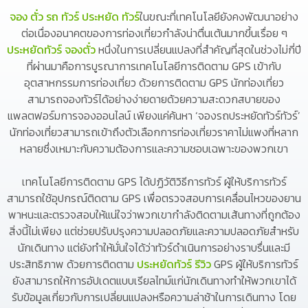
จอง ตั๋ว รถ ทัวร์ ประหยัด ทัวร์
ในขณะที่เทคโนโลยียังคงพัฒนาอย่าง
ต่อเนื่องอนาคตของการท่องเที่ยวกำลังน่าตื่นเต้นมากขึ้นเรื่อย ๆ
ประหยัดทัวร์ จองตั๋ว
หนึ่งในการเปลี่ยนแปลงที่สำคัญที่สุดในช่วงไม่กี่ปี
ที่ผ่านมาคือการบูรณาการเทคโนโลยีการติดตาม GPS เข้ากับ
อุตสาหกรรมการท่องเที่ยว ด้วยการติดตาม GPS นักท่องเที่ยว
สามารถจองทัวร์ได้อย่างง่ายดายด้วยความสะดวกสบายของ
แพลตฟอร์มการจองออนไลน์ เพียงแค่ค้นหา ‘จองรถประหยัดทัวร์ทัวร์’
นักท่องเที่ยวสามารถเข้าถึงตัวเลือกการท่องเที่ยวราคาไม่แพงที่หลาก
หลายซึ่งเหมาะกับความต้องการและความชอบเฉพาะของพวกเขา
เทคโนโลยีการติดตาม GPS ได้ปฏิวัติวิธีการทัวร์ ผู้ให้บริการทัวร์
สามารถใช้อุปกรณ์ติดตาม GPS เพื่อตรวจสอบการเคลื่อนไหวของยาน
พาหนะและตรวจสอบให้แน่ใจว่าพวกเขากำลังติดตามเส้นทางที่ถูกต้อง
สิ่งนี้ไม่เพียง แต่ช่วยปรับปรุงความปลอดภัยและความปลอดภัยสำหรับ
นักเดินทาง แต่ยังทำให้มั่นใจได้ว่าทัวร์ดำเนินการอย่างราบรื่นและมี
ประสิทธิภาพ ด้วยการติดตาม
ประหยัดทัวร์ รีวิว
GPS ผู้ให้บริการทัวร์
ยังสามารถให้การอัปเดตแบบเรียลไทม์แก่นักเดินทางทำให้พวกเขาได้
รับข้อมูลเกี่ยวกับการเปลี่ยนแปลงหรือความล่าช้าในการเดินทาง โดย