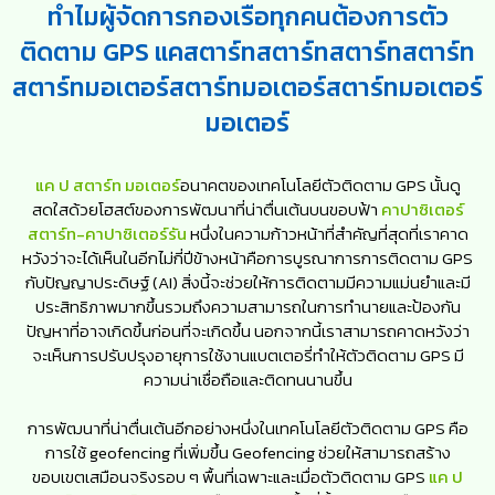
ทำไมผู้จัดการกองเรือทุกคนต้องการตัว
ติดตาม GPS แคสตาร์ทสตาร์ทสตาร์ทสตาร์ท
สตาร์ทมอเตอร์สตาร์ทมอเตอร์สตาร์ทมอเตอร์
มอเตอร์
แค ป สตาร์ท มอเตอร์
อนาคตของเทคโนโลยีตัวติดตาม GPS นั้นดู
สดใสด้วยโฮสต์ของการพัฒนาที่น่าตื่นเต้นบนขอบฟ้า
คาปาซิเตอร์
สตาร์ท-คาปาซิเตอร์รัน
หนึ่งในความก้าวหน้าที่สำคัญที่สุดที่เราคาด
หวังว่าจะได้เห็นในอีกไม่กี่ปีข้างหน้าคือการบูรณาการการติดตาม GPS
กับปัญญาประดิษฐ์ (AI) สิ่งนี้จะช่วยให้การติดตามมีความแม่นยำและมี
ประสิทธิภาพมากขึ้นรวมถึงความสามารถในการทำนายและป้องกัน
ปัญหาที่อาจเกิดขึ้นก่อนที่จะเกิดขึ้น นอกจากนี้เราสามารถคาดหวังว่า
จะเห็นการปรับปรุงอายุการใช้งานแบตเตอรี่ทำให้ตัวติดตาม GPS มี
ความน่าเชื่อถือและติดทนนานขึ้น
การพัฒนาที่น่าตื่นเต้นอีกอย่างหนึ่งในเทคโนโลยีตัวติดตาม GPS คือ
การใช้ geofencing ที่เพิ่มขึ้น Geofencing ช่วยให้สามารถสร้าง
ขอบเขตเสมือนจริงรอบ ๆ พื้นที่เฉพาะและเมื่อตัวติดตาม GPS
แค ป