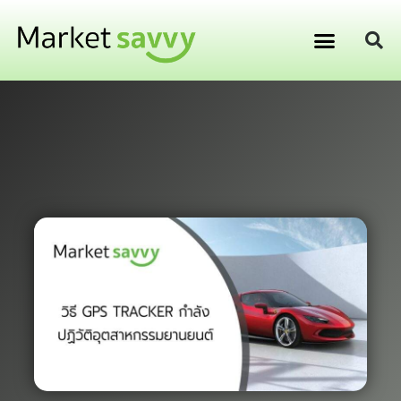
GPS ติดตามยานพาหนะ
การเงิน การลงทุน