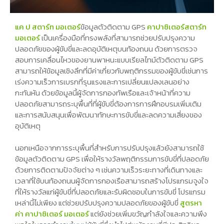
แค ป สตาร์ท มอเตอร์
ข้อมูลตัวติดตาม GPS
คาปาซิเตอร์สตาร์ท
มอเตอร์
เป็นเครื่องมือที่ทรงพลังที่สามารถช่วยปรับปรุงความ
ปลอดภัยของผู้ขับขี่และลดอุบัติเหตุบนท้องถนน ด้วยการตรวจ
สอบการเคลื่อนไหวของยานพาหนะแบบเรียลไทม์ตัวติดตาม GPS
สามารถให้ข้อมูลเชิงลึกที่มีค่าเกี่ยวกับพฤติกรรมของผู้ขับขี่เช่นการ
เร่งความเร็วการเบรกที่รุนแรงและการเปลี่ยนแปลงเลนอย่าง
กะทันหัน ด้วยข้อมูลนี้ผู้จัดการกองทัพเรือและเจ้าหน้าที่ความ
ปลอดภัยสามารถระบุพื้นที่ที่ผู้ขับขี่ต้องการการฝึกอบรมเพิ่มเติม
และการสนับสนุนเพื่อพัฒนาทักษะการขับขี่และลดความเสี่ยงของ
อุบัติเหตุ
นอกเหนือจากการระบุพื้นที่สำหรับการปรับปรุงแล้วยังสามารถใช้
ข้อมูลตัวติดตาม GPS เพื่อให้รางวัลพฤติกรรมการขับขี่ที่ปลอดภัย
ด้วยการติดตามปัจจัยต่าง ๆ เช่นความเร็วระยะทางที่เดินทางและ
เวลาที่ใช้บนท้องถนนผู้จัดการกองเรือสามารถสร้างโปรแกรมจูงใจ
ที่ให้รางวัลแก่ผู้ขับขี่ที่ปลอดภัยและรับผิดชอบในการขับขี่ โปรแกรม
เหล่านี้ไม่เพียง แต่ช่วยปรับปรุงความปลอดภัยของผู้ขับขี่
สูตรหา
ค่า คาปาซิเตอร์ มอเตอร์
แต่ยังช่วยเพิ่มขวัญกำลังใจและความพึง