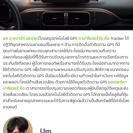
แค ป สตาร์ท มอเตอร์
โดยสรุปเทคโนโลยี GPS
คาปาซิเตอร์รัน คือ
Tracker ได้
ปฏิวัติอุตสาหกรรมยานยนต์ในหลาย ๆ ด้าน การติดตั้งตัวติดตาม GPS ที่มี
คุณภาพในยานพาหนะของคุณสามารถให้ประโยชน์มากมายรวมถึงความ
ปลอดภัยของผู้ขับขี่ที่ได้รับการปรับปรุงลดการโจรกรรมและการเรียกร้องการ
ประกันภัยที่ลดลง ผู้จัดการกองทัพเรือสามารถได้รับประโยชน์อย่างมากจากการ
ใช้ตัวติดตาม GPS เพื่อจัดการยานพาหนะและปรับปรุงประสิทธิภาพ อนาคตของ
เทคโนโลยีตัวติดตาม GPS นั้นมีแนวโน้มที่จะมีความก้าวหน้าในการวิเคราะห์ข้อมูล
และผลประโยชน์ด้านสิ่งแวดล้อม ด้วยการใช้ข้อมูลตัวติดตาม GPS
มอเตอร์คา
ปาซิเตอร์ คือ
เราสามารถปรับปรุงความปลอดภัยของผู้ขับขี่ลดอุบัติเหตุและยัง
ช่วยสิ่งแวดล้อม โดยรวมแล้วเทคโนโลยีตัวติดตาม GPS ได้กลายเป็นโซลูชันที่คุ้ม
ค่าสำหรับหลายอุตสาหกรรมและได้รับการพิสูจน์แล้วว่าเป็นสินทรัพย์ที่มีค่าในโลก
ยานยนต์
Um