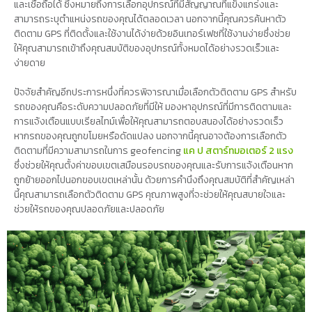
และเชื่อถือได้ ซึ่งหมายถึงการเลือกอุปกรณ์ที่มีสัญญาณที่แข็งแกร่งและ
สามารถระบุตำแหน่งรถของคุณได้ตลอดเวลา นอกจากนี้คุณควรค้นหาตัว
ติดตาม GPS ที่ติดตั้งและใช้งานได้ง่ายด้วยอินเทอร์เฟซที่ใช้งานง่ายซึ่งช่วย
ให้คุณสามารถเข้าถึงคุณสมบัติของอุปกรณ์ทั้งหมดได้อย่างรวดเร็วและ
ง่ายดาย
ปัจจัยสำคัญอีกประการหนึ่งที่ควรพิจารณาเมื่อเลือกตัวติดตาม GPS สำหรับ
รถของคุณคือระดับความปลอดภัยที่มีให้ มองหาอุปกรณ์ที่มีการติดตามและ
การแจ้งเตือนแบบเรียลไทม์เพื่อให้คุณสามารถตอบสนองได้อย่างรวดเร็ว
หากรถของคุณถูกขโมยหรือดัดแปลง นอกจากนี้คุณอาจต้องการเลือกตัว
ติดตามที่มีความสามารถในการ geofencing
แค ป สตาร์ทมอเตอร์ 2 แรง
ซึ่งช่วยให้คุณตั้งค่าขอบเขตเสมือนรอบรถของคุณและรับการแจ้งเตือนหาก
ถูกย้ายออกไปนอกขอบเขตเหล่านั้น ด้วยการคำนึงถึงคุณสมบัติที่สำคัญเหล่า
นี้คุณสามารถเลือกตัวติดตาม GPS คุณภาพสูงที่จะช่วยให้คุณสบายใจและ
ช่วยให้รถของคุณปลอดภัยและปลอดภัย