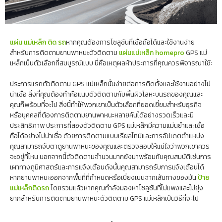
แผ่น แม่เหล็ก ติด รถ
หากคุณต้องการโซลูชันที่เชื่อถือได้และใช้งานง่าย
สำหรับการติดตามยานพาหนะตัวติดตาม
แผ่นแม่เหล็ก homepro
GPS แม่
เหล็กเป็นตัวเลือกที่สมบูรณ์แบบ นี่คือเหตุผลห้าประการที่คุณควรพิจารณาใช้:
ประการแรกตัวติดตาม GPS แม่เหล็กนั้นง่ายต่อการติดตั้งและใช้งานอย่างไม่
น่าเชื่อ สิ่งที่คุณต้องทำคือแนบตัวติดตามกับพื้นผิวโลหะบนรถของคุณและ
คุณก็พร้อมที่จะไป สิ่งนี้ทำให้พวกเขาเป็นตัวเลือกที่ยอดเยี่ยมสำหรับธุรกิจ
หรือบุคคลที่ต้องการติดตามยานพาหนะหลายคันได้อย่างรวดเร็วและมี
ประสิทธิภาพ ประการที่สองตัวติดตาม GPS แม่เหล็กมีความแม่นยำและเชื่อ
ถือได้อย่างไม่น่าเชื่อ ด้วยการติดตามแบบเรียลไทม์และการอัปเดตตำแหน่ง
คุณสามารถจับตาดูยานพาหนะของคุณและตรวจสอบให้แน่ใจว่าพวกเขาควร
จะอยู่ที่ไหน นอกจากนี้ตัวติดตามจำนวนมากยังมาพร้อมกับคุณสมบัติเช่นการ
เผาทางภูมิศาสตร์และการแจ้งเตือนดังนั้นคุณสามารถรับการแจ้งเตือนได้
หากยานพาหนะออกจากพื้นที่ที่กำหนดหรือเบี่ยงเบนจากเส้นทางของมัน
ป้าย
แม่เหล็กติดรถ
โดยรวมแล้วหากคุณกำลังมองหาโซลูชันที่ไม่แพงและไม่ยุ่ง
ยากสำหรับการติดตามยานพาหนะตัวติดตาม GPS แม่เหล็กเป็นวิธีที่จะไป