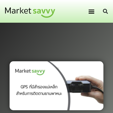
GPS ติดตามยานพาหนะ
การเงิน การลงทุน