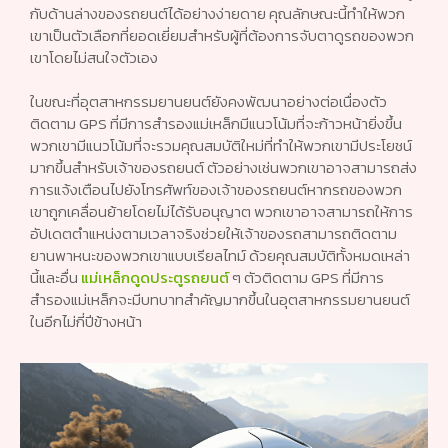
กับด้านล่างของรถยนต์ได้อย่างง่ายดาย คุณลักษณะนี้ทำให้พวก
เขาเป็นตัวเลือกที่ยอดเยี่ยมสำหรับผู้ที่ต้องการจับตาดูรถของพวก
เขาโดยไม่สนใจตัวเอง
ในขณะที่อุตสาหกรรมยานยนต์ยังคงพัฒนาอย่างต่อเนื่องตัว
ติดตาม GPS ที่มีการสำรองแม่เหล็กมีแนวโน้มที่จะก้าวหน้ายิ่งขึ้น
พวกเขามีแนวโน้มที่จะรวมคุณสมบัติใหม่ที่ทำให้พวกเขามีประโยชน์
มากขึ้นสำหรับเจ้าของรถยนต์ ตัวอย่างเช่นพวกเขาอาจสามารถส่ง
การแจ้งเตือนไปยังโทรศัพท์ของเจ้าของรถยนต์หากรถของพวก
เขาถูกเคลื่อนย้ายโดยไม่ได้รับอนุญาต พวกเขาอาจสามารถให้การ
อัปเดตตำแหน่งตามเวลาจริงช่วยให้เจ้าของรถสามารถติดตาม
ยานพาหนะของพวกเขาแบบเรียลไทม์ ด้วยคุณสมบัติทั้งหมดเหล่า
นี้และอื่น
แม่เหล็กดูดประตูรถยนต์
ๆ ตัวติดตาม GPS ที่มีการ
สำรองแม่เหล็กจะมีบทบาทสำคัญมากขึ้นในอุตสาหกรรมยานยนต์
ในอีกไม่กี่ปีข้างหน้า