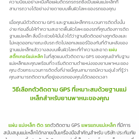
ความนิยมอย่างหนึ่งคือแผ่นติดรถรถรถซึ่งเป็นแผ่นแม่เหล็กที่
สามารถวางได้อย่างง่ายดายบนพื้นผิวโลหะของรถของคุณ
เมื่อคุณมีตัวติดตาม GPS และฐานแม่เหล็กกระบวนการติดตั้งนั้น
ง่าย ก่อนอื่นให้ทำความสะอาดพื้นผิวโลหะของรถที่คุณต้องการติด
ฐานแม่เหล็ก สิ่งนี้จะช่วยให้มั่นใจได้ว่าฐานยึดติดอย่างถูกต้องและ
ไม่หลุดออกมาขณะขับรถ ถัดไปลอกเลเยอร์ป้องกันที่ด้านหลังของ
ฐานแม่เหล็กแล้ววางลงบนพื้นผิวโลหะที่ทำความสะอาด
แผ่น
สติ๊กเกอร์แม่เหล็ก
ในที่สุดแนบตัวติดตาม GPS ของคุณเข้ากับฐาน
แม่เหล็กและคุณพร้อมที่จะเริ่มติดตามตำแหน่งของยานพาหนะของ
คุณ ด้วยกระบวนการติดตั้งที่ง่ายนี้คุณสามารถมีความอุ่นใจที่รู้ว่า
คุณสามารถติดตามที่อยู่ของรถของคุณได้ตลอดเวลา
วิธีเลือกตัวติดตาม GPS ที่เหมาะสมด้วยฐานแม่
เหล็กสำหรับยานพาหนะของคุณ
แผ่น แม่เหล็ก ติด รถ
ตัวติดตาม GPS
แพรแถบแม่เหล็ก
ที่มีการ
สนับสนุนแม่เหล็กได้กลายเป็นเครื่องมือสำคัญสำหรับ บริษัท ประกันภัย