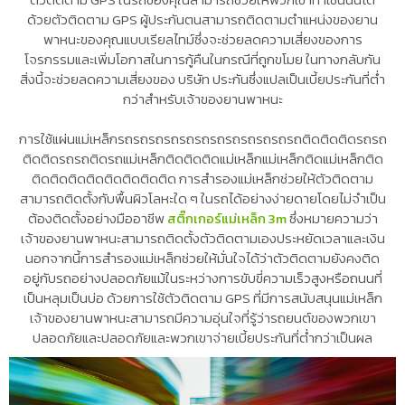
ด้วยตัวติดตาม GPS ผู้ประกันตนสามารถติดตามตำแหน่งของยาน
พาหนะของคุณแบบเรียลไทม์ซึ่งจะช่วยลดความเสี่ยงของการ
โจรกรรมและเพิ่มโอกาสในการกู้คืนในกรณีที่ถูกขโมย ในทางกลับกัน
สิ่งนี้จะช่วยลดความเสี่ยงของ บริษัท ประกันซึ่งแปลเป็นเบี้ยประกันที่ต่ำ
กว่าสำหรับเจ้าของยานพาหนะ
การใช้แผ่นแม่เหล็กรถรถรถรถรถรถรถรถรถรถรถรถติดติดติดรถรถ
ติดติดรถรถติดรถแม่เหล็กติดติดติดแม่เหล็กแม่เหล็กติดแม่เหล็กติด
ติดติดติดติดติดติดติดติด การสำรองแม่เหล็กช่วยให้ตัวติดตาม
สามารถติดตั้งกับพื้นผิวโลหะใด ๆ ในรถได้อย่างง่ายดายโดยไม่จำเป็น
ต้องติดตั้งอย่างมืออาชีพ
สติ๊กเกอร์แม่เหล็ก 3m
ซึ่งหมายความว่า
เจ้าของยานพาหนะสามารถติดตั้งตัวติดตามเองประหยัดเวลาและเงิน
นอกจากนี้การสำรองแม่เหล็กช่วยให้มั่นใจได้ว่าตัวติดตามยังคงติด
อยู่กับรถอย่างปลอดภัยแม้ในระหว่างการขับขี่ความเร็วสูงหรือถนนที่
เป็นหลุมเป็นบ่อ ด้วยการใช้ตัวติดตาม GPS ที่มีการสนับสนุนแม่เหล็ก
เจ้าของยานพาหนะสามารถมีความอุ่นใจที่รู้ว่ารถยนต์ของพวกเขา
ปลอดภัยและปลอดภัยและพวกเขาจ่ายเบี้ยประกันที่ต่ำกว่าเป็นผล