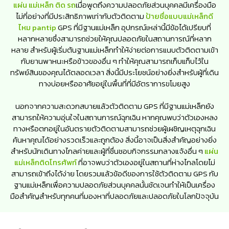
แผ่น แม่เหล็ก ติด รถ
เมื่อพูดถึงความปลอดภัยส่วนบุคคลมีเครื่องมือ
ไม่กี่อย่างที่มีประสิทธิภาพเท่ากับตัวติดตาม
ป้ายชื่อแบบแม่เหล็กดี
ไหม pantip
GPS ที่มีฐานแม่เหล็ก อุปกรณ์เหล่านี้มีข้อได้เปรียบที่
หลากหลายซึ่งสามารถช่วยให้คุณปลอดภัยในสถานการณ์ที่หลาก
หลาย สำหรับผู้เริ่มต้นฐานแม่เหล็กทำให้ง่ายต่อการแนบตัวติดตามเข้า
กับยานพาหนะหรือข้าวของอื่น ๆ ทำให้คุณสามารถเก็บแท็บไว้ใน
ทรัพย์สินของคุณได้ตลอดเวลา สิ่งนี้มีประโยชน์อย่างยิ่งสำหรับผู้ที่เดิน
ทางบ่อยหรืออาศัยอยู่ในพื้นที่ที่มีอัตราการขโมยสูง
นอกจากความสะดวกสบายแล้วตัวติดตาม GPS ที่มีฐานแม่เหล็กยัง
สามารถให้ความอุ่นใจในสถานการณ์ฉุกเฉิน หากคุณพบว่าตัวเองหลง
ทางหรือตกอยู่ในอันตรายตัวติดตามสามารถช่วยผู้เผชิญเหตุฉุกเฉิน
ค้นหาคุณได้อย่างรวดเร็วและถูกต้อง สิ่งนี้อาจเป็นสิ่งสำคัญอย่างยิ่ง
สำหรับนักเดินทางไกลค่ายและผู้ที่ชื่นชอบกิจกรรมกลางแจ้งอื่น ๆ
แผ่น
แม่เหล็กติดโทรศัพท์
ที่อาจพบว่าตัวเองอยู่ในสถานที่ห่างไกลโดยไม่
สามารถเข้าถึงได้ง่าย โดยรวมแล้วข้อดีของการใช้ตัวติดตาม GPS กับ
ฐานแม่เหล็กเพื่อความปลอดภัยส่วนบุคคลนั้นชัดเจนทำให้เป็นเครื่อง
มือสำคัญสำหรับทุกคนที่มองหาที่ปลอดภัยและปลอดภัยในโลกปัจจุบัน