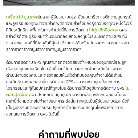
เครื่อง โม่ ปูน ราคา
ในฐานะผู้รับเหมาบดและขัดคอนกรีตการติดตามอุปกรณ์
และลูกเรือของคุณมีความสำคัญต่อความสำเร็จของธุรกิจของคุณ หนึ่งในวิธี
ที่มีประสิทธิภาพที่สุดในการทำเช่นนี้คือการติดตาม
โม่ปูนเล็กมือสอง
GPS
อย่างไรก็ตามผู้รับเหมาจำนวนมากลังเลที่จะลงทุนในระบบติดตาม GPS ที่มี
ราคาแพง โชคดีที่มีโซลูชันที่คุ้มค่า ด้วยการใช้เครื่องโม่ราคาราคาราคาราคา
ราคาราคาราคาปูนราคาราคาปูนปูนราคาราคา
ด้วยการติดตาม GPS คุณสามารถตรวจสอบตำแหน่งของอุปกรณ์และลูก
เรือของคุณแบบเรียลไทม์ สิ่งนี้ช่วยให้คุณสามารถเพิ่มประสิทธิภาพการ
ดำเนินงานของคุณและตรวจสอบให้แน่ใจว่าทีมของคุณทำงานได้อย่างมี
ประสิทธิภาพ นอกจากนี้การติดตาม GPS สามารถช่วยคุณป้องกันการ
โจรกรรมและกู้คืนอุปกรณ์ที่ถูกขโมย ด้วยการใช้โซลูชันการติดตาม GPS
โม่
ผสมปูน มือสอง
ที่ประหยัดต้นทุนคุณสามารถเพลิดเพลินกับผลประโยชน์
เหล่านี้ทั้งหมดโดยไม่ทำลายธนาคาร ดังนั้นหากคุณเป็นผู้รับเหมาบดและขัดที่
เป็นรูปธรรมที่ต้องการปรับปรุงการดำเนินงานของคุณให้พิจารณาการ
ลงทุนในการติดตาม GPS ในวันนี้
คำถามที่พบบ่อย