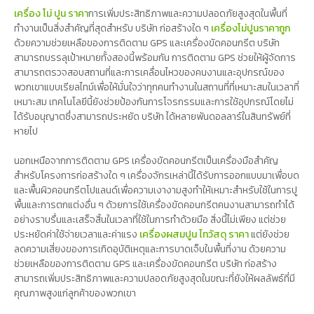
เครื่อง โม่ ปูน ราคา
การเพิ่มประสิทธิภาพและความปลอดภัยสูงสุดในพื้นที่
ทำงานเป็นสิ่งสำคัญที่สุดสำหรับ บริษัท ก่อสร้างใด ๆ
เครื่องโม่ปูนราคาถูก
ด้วยความช่วยเหลือของการติดตาม GPS และเครื่องขัดคอนกรีต บริษัท
สามารถบรรลุเป้าหมายทั้งสองนี้พร้อมกัน การติดตาม GPS ช่วยให้ผู้จัดการ
สามารถตรวจสอบสถานที่และการเคลื่อนไหวของคนงานและอุปกรณ์ของ
พวกเขาแบบเรียลไทม์เพื่อให้มั่นใจว่าทุกคนทำงานในสถานที่ที่เหมาะสมในเวลาที่
เหมาะสม เทคโนโลยีนี้ยังช่วยป้องกันการโจรกรรมและการใช้อุปกรณ์โดยไม่
ได้รับอนุญาตซึ่งสามารถประหยัด บริษัท ได้หลายพันดอลลาร์ในสินทรัพย์ที่
หายไป
นอกเหนือจากการติดตาม GPS เครื่องขัดคอนกรีตเป็นเครื่องมือสำคัญ
สำหรับโครงการก่อสร้างใด ๆ เครื่องจักรเหล่านี้ได้รับการออกแบบมาเพื่อบด
และพื้นผิวคอนกรีตโปแลนด์เพื่อความเงางามสูงทำให้เหมาะสำหรับใช้ในการปู
พื้นและการตกแต่งอื่น ๆ ด้วยการใช้เครื่องขัดคอนกรีตคนงานสามารถทำได้
อย่างราบรื่นและเสร็จสิ้นในเวลาที่ใช้ในการทำด้วยมือ สิ่งนี้ไม่เพียง แต่ช่วย
ประหยัดค่าใช้จ่ายเวลาและค่าแรง
เครื่องผสมปูน ไทวัสดุ ราคา
แต่ยังช่วย
ลดความเสี่ยงของการเกิดอุบัติเหตุและการบาดเจ็บในพื้นที่งาน ด้วยความ
ช่วยเหลือของการติดตาม GPS และเครื่องขัดคอนกรีต บริษัท ก่อสร้าง
สามารถเพิ่มประสิทธิภาพและความปลอดภัยสูงสุดในขณะที่ยังให้ผลลัพธ์ที่มี
คุณภาพสูงแก่ลูกค้าของพวกเขา