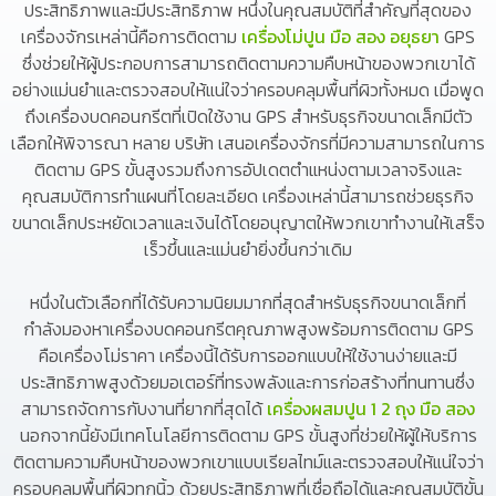
ประสิทธิภาพและมีประสิทธิภาพ หนึ่งในคุณสมบัติที่สำคัญที่สุดของ
เครื่องจักรเหล่านี้คือการติดตาม
เครื่องโม่ปูน มือ สอง อยุธยา
GPS
ซึ่งช่วยให้ผู้ประกอบการสามารถติดตามความคืบหน้าของพวกเขาได้
อย่างแม่นยำและตรวจสอบให้แน่ใจว่าครอบคลุมพื้นที่ผิวทั้งหมด เมื่อพูด
ถึงเครื่องบดคอนกรีตที่เปิดใช้งาน GPS สำหรับธุรกิจขนาดเล็กมีตัว
เลือกให้พิจารณา หลาย บริษัท เสนอเครื่องจักรที่มีความสามารถในการ
ติดตาม GPS ขั้นสูงรวมถึงการอัปเดตตำแหน่งตามเวลาจริงและ
คุณสมบัติการทำแผนที่โดยละเอียด เครื่องเหล่านี้สามารถช่วยธุรกิจ
ขนาดเล็กประหยัดเวลาและเงินได้โดยอนุญาตให้พวกเขาทำงานให้เสร็จ
เร็วขึ้นและแม่นยำยิ่งขึ้นกว่าเดิม
หนึ่งในตัวเลือกที่ได้รับความนิยมมากที่สุดสำหรับธุรกิจขนาดเล็กที่
กำลังมองหาเครื่องบดคอนกรีตคุณภาพสูงพร้อมการติดตาม GPS
คือเครื่องโม่ราคา เครื่องนี้ได้รับการออกแบบให้ใช้งานง่ายและมี
ประสิทธิภาพสูงด้วยมอเตอร์ที่ทรงพลังและการก่อสร้างที่ทนทานซึ่ง
สามารถจัดการกับงานที่ยากที่สุดได้
เครื่องผสมปูน 1 2 ถุง มือ สอง
นอกจากนี้ยังมีเทคโนโลยีการติดตาม GPS ขั้นสูงที่ช่วยให้ผู้ให้บริการ
ติดตามความคืบหน้าของพวกเขาแบบเรียลไทม์และตรวจสอบให้แน่ใจว่า
ครอบคลุมพื้นที่ผิวทุกนิ้ว ด้วยประสิทธิภาพที่เชื่อถือได้และคุณสมบัติขั้น