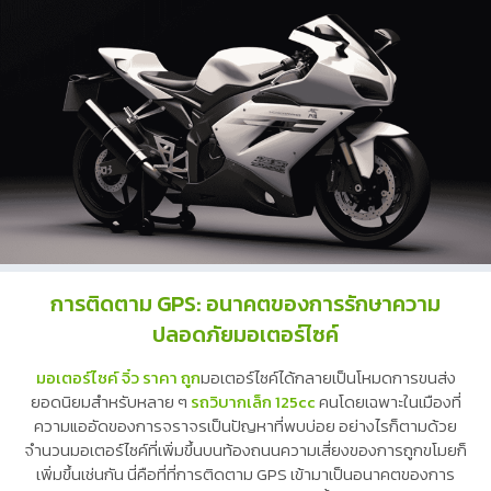
การติดตาม GPS: อนาคตของการรักษาความ
ปลอดภัยมอเตอร์ไซค์
มอเตอร์ไซค์ จิ๋ว ราคา ถูก
มอเตอร์ไซค์ได้กลายเป็นโหมดการขนส่ง
ยอดนิยมสำหรับหลาย ๆ
รถวิบากเล็ก 125cc
คนโดยเฉพาะในเมืองที่
ความแออัดของการจราจรเป็นปัญหาที่พบบ่อย อย่างไรก็ตามด้วย
จำนวนมอเตอร์ไซค์ที่เพิ่มขึ้นบนท้องถนนความเสี่ยงของการถูกขโมยก็
เพิ่มขึ้นเช่นกัน นี่คือที่ที่การติดตาม GPS เข้ามาเป็นอนาคตของการ