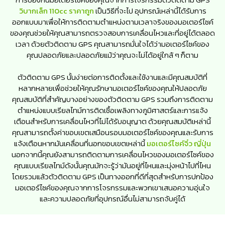
วิบากเล็ก 110cc ราคาถูก
เป็นวิธีที่จะไป อุปกรณ์เหล่านี้ได้รับการ
ออกแบบมาเพื่อให้การติดตามตำแหน่งตามเวลาจริงของมอเตอร์ไซค์
ของคุณช่วยให้คุณสามารถตรวจสอบการเคลื่อนไหวและที่อยู่ได้ตลอด
เวลา ด้วยตัวติดตาม GPS คุณสามารถมั่นใจได้ว่ามอเตอร์ไซค์ของ
คุณปลอดภัยและปลอดภัยแม้ว่าคุณจะไม่ได้อยู่ใกล้ ๆ ก็ตาม
ตัวติดตาม GPS นั้นง่ายต่อการติดตั้งและใช้งานและมีคุณสมบัติที่
หลากหลายเพื่อช่วยให้คุณรักษามอเตอร์ไซค์ของคุณให้ปลอดภัย
คุณสมบัติที่สำคัญบางอย่างของตัวติดตาม GPS รวมถึงการติดตาม
ตำแหน่งแบบเรียลไทม์การติดเชื้อเพลิงทางภูมิศาสตร์และการแจ้ง
เตือนสำหรับการเคลื่อนไหวที่ไม่ได้รับอนุญาต ด้วยคุณสมบัติเหล่านี้
คุณสามารถตั้งค่าขอบเขตเสมือนรอบมอเตอร์ไซค์ของคุณและรับการ
แจ้งเตือนหากมันเคลื่อนที่นอกขอบเขตเหล่านี้
มอเตอร์ไซค์จิ๋ว ญี่ปุ่น
นอกจากนี้คุณยังสามารถติดตามการเคลื่อนไหวของมอเตอร์ไซค์ของ
คุณแบบเรียลไทม์ดังนั้นคุณมักจะรู้ว่ามันอยู่ที่ไหนและมุ่งหน้าไปที่ไหน
โดยรวมแล้วตัวติดตาม GPS เป็นทางออกที่ดีที่สุดสำหรับการปกป้อง
มอเตอร์ไซค์ของคุณจากการโจรกรรมและพวกเขาเสนอความอุ่นใจ
และความปลอดภัยที่อุปกรณ์อื่นไม่สามารถจับคู่ได้