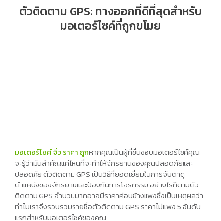
ตัวติดตาม GPS: ทางออกที่ดีที่สุดสำหรับ
มอเตอร์ไซค์ที่ถูกขโมย
มอเตอร์ไซค์ จิ๋ว ราคา ถูก
หากคุณเป็นผู้ที่ชื่นชอบมอเตอร์ไซค์คุณ
จะรู้ว่ามันสำคัญแค่ไหนที่จะทำให้จักรยานของคุณปลอดภัยและ
ปลอดภัย ตัวติดตาม GPS เป็นวิธีที่ยอดเยี่ยมในการจับตาดู
ตำแหน่งของจักรยานและป้องกันการโจรกรรม อย่างไรก็ตามตัว
ติดตาม GPS จำนวนมากอาจมีราคาค่อนข้างแพงซึ่งเป็นเหตุผลว่า
ทำไมเราจึงรวบรวมรายชื่อตัวติดตาม GPS ราคาไม่แพง 5 อันดับ
แรกสำหรับมอเตอร์ไซค์ของคุณ