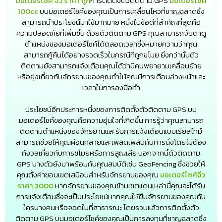
มอเตอร์ไซค์ จิ๋ว ราคา ถูก
การติดตั้งตัวติดตาม GPS
มอเตอร์ไซค์
100cc
บนมอเตอร์ไซค์ของคุณเป็นการเคลื่อนไหวที่ชาญฉลาดซึ่ง
สามารถนำประโยชน์มาใช้มากมาย หนึ่งในข้อดีที่สำคัญที่สุดคือ
ความปลอดภัยที่เพิ่มขึ้น ด้วยตัวติดตาม GPS คุณสามารถจับตาดู
ตำแหน่งของมอเตอร์ไซค์ได้ตลอดเวลาซึ่งหมายความว่าคุณ
สามารถกู้คืนได้อย่างรวดเร็วในกรณีที่ถูกขโมย ยิ่งกว่านั้นตัว
ติดตามยังสามารถแจ้งเตือนคุณได้ว่ามีคนพยายามเคลื่อนย้าย
หรือยุ่งเกี่ยวกับจักรยานของคุณทำให้คุณมีการเตือนล่วงหน้าและ
เวลาในการลงมือทำ
ประโยชน์อีกประการหนึ่งของการติดตั้งตัวติดตาม GPS บน
มอเตอร์ไซค์ของคุณคือความอุ่นใจที่เกิดขึ้น การรู้ว่าคุณสามารถ
ติดตามตำแหน่งของจักรยานและรับการแจ้งเตือนแบบเรียลไทม์
สามารถช่วยให้คุณผ่อนคลายและเพลิดเพลินกับการนั่งโดยไม่ต้อง
กังวลเกี่ยวกับการขโมยหรือการสูญเสีย นอกจากนี้ตัวติดตาม
GPS บางตัวยังมาพร้อมกับคุณสมบัติเช่น GeoFencing ซึ่งช่วยให้
คุณตั้งค่าขอบเขตเสมือนสำหรับจักรยานของคุณ
มอเตอร์ไซค์จิ๋ว
ราคา 3000
หากจักรยานของคุณข้ามเขตแดนเหล่านี้คุณจะได้รับ
การแจ้งเตือนซึ่งจะเป็นประโยชน์หากคุณให้ยืมจักรยานของคุณกับ
ใครบางคนหรือจอดในที่สาธารณะ โดยรวมแล้วการติดตั้งตัว
ติดตาม GPS บนมอเตอร์ไซค์ของคุณเป็นการลงทุนที่ชาญฉลาดซึ่ง