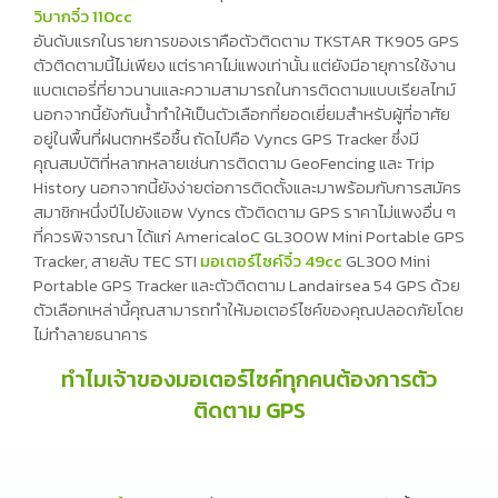
วิบากจิ๋ว 110cc
อันดับแรกในรายการของเราคือตัวติดตาม TKSTAR TK905 GPS
ตัวติดตามนี้ไม่เพียง แต่ราคาไม่แพงเท่านั้น แต่ยังมีอายุการใช้งาน
แบตเตอรี่ที่ยาวนานและความสามารถในการติดตามแบบเรียลไทม์
นอกจากนี้ยังกันน้ำทำให้เป็นตัวเลือกที่ยอดเยี่ยมสำหรับผู้ที่อาศัย
อยู่ในพื้นที่ฝนตกหรือชื้น ถัดไปคือ Vyncs GPS Tracker ซึ่งมี
คุณสมบัติที่หลากหลายเช่นการติดตาม GeoFencing และ Trip
History นอกจากนี้ยังง่ายต่อการติดตั้งและมาพร้อมกับการสมัคร
สมาชิกหนึ่งปีไปยังแอพ Vyncs ตัวติดตาม GPS ราคาไม่แพงอื่น ๆ
ที่ควรพิจารณา ได้แก่ AmericaloC GL300W Mini Portable GPS
Tracker, สายลับ TEC STI
มอเตอร์ไซค์จิ๋ว 49cc
GL300 Mini
Portable GPS Tracker และตัวติดตาม Landairsea 54 GPS ด้วย
ตัวเลือกเหล่านี้คุณสามารถทำให้มอเตอร์ไซค์ของคุณปลอดภัยโดย
ไม่ทำลายธนาคาร
ทำไมเจ้าของมอเตอร์ไซค์ทุกคนต้องการตัว
ติดตาม GPS