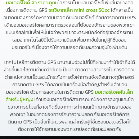
มอเตอร์ไซค์ จิ๋ว ราคา ถูก
เมื่อการขโมยมอเตอร์ไซค์เพิ่มขึ้นอย่างต่อ
เนื่องการติดตาม GPS
รถวิบากเล็ก mini cross 50cc
ได้กลายเป็น
อนาคตของการรักษาความปลอดภัยมอเตอร์ไซค์ ด้วยการติดตาม GPS
เจ้าของมอเตอร์ไซค์สามารถตรวจสอบที่ตั้งของจักรยานของพวกเขา
แบบเรียลไทม์เพื่อให้มั่นใจว่าพวกเขาจะตระหนักถึงที่อยู่ของจักรยาน
เสมอ เทคโนโลยีนี้ได้รับความนิยมเพิ่มมากขึ้นในหมู่ผู้ที่ชื่นชอบ
มอเตอร์ไซค์เนื่องจากให้ความปลอดภัยและความอุ่นใจเพิ่มเติม
เทคโนโลยีการติดตาม GPS มานานในช่วงไม่กี่ปีที่ผ่านมาทำให้เข้าถึงได้
ง่ายขึ้นและใช้งานง่ายกว่าที่เคยเป็นมา ด้วยความสามารถในการติดตาม
ตำแหน่งความเร็วและแม้กระทั่งการตั้งค่าการแจ้งเตือนทางภูมิศาสตร์
การติดตาม GPS ได้กลายเป็นเครื่องมือสำคัญสำหรับเจ้าของ
มอเตอร์ไซค์ ด้วยการลงทุนในการติดตาม GPS
มอเตอร์ไซค์คันเล็ก
สําหรับผู้หญิง
เจ้าของมอเตอร์ไซค์สามารถปกป้องการลงทุนและขัด
ขวางการขโมยที่อาจเกิดขึ้นจากการกำหนดเป้าหมายจักรยานของ
พวกเขา ในอนาคตของการรักษาความปลอดภัยมอเตอร์ไซค์การ
ติดตาม GPS เป็นสิ่งที่ไม่ควรพลาดสำหรับผู้ที่ชื่นชอบมอเตอร์ไซค์ที่
ต้องการให้จักรยานของพวกเขาปลอดภัยและปลอดภัย