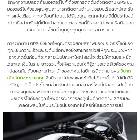
รักษาความปลอดภัยมอเตอร์ไซค์ ด้วยการติดตั้งตัวติดตาม GPS บน
มอเตอร์ไซค์ของคุณคุณสามารถติดตามตำแหน่งแบบเรียลไทม์และรับ
การแจ้งเตือนหากเคลื่อนที่โดยไม่ได้รับอนุญาต เทคโนโลยีนี้มีประโยชน์
อย่างยิ่งสำหรับผู้ที่เป็นเจ้าของมอเตอร์ไซค์ที่มีราคาไม่แพงหรือมือสอง
เช่นมอเตอร์ไซค์จิ๋วถูกถูกถูกถูกราคาราคาราคา
การติดตาม GPS ยังช่วยให้คุณตรวจสอบสภาพของมอเตอร์ไซค์ของ
คุณเช่นความเร็วและระดับเชื้อเพลิงซึ่งสามารถช่วยให้คุณระบุปัญหาที่
อาจเกิดขึ้นก่อนที่จะกลายเป็นปัญหาใหญ่ สิ่งนี้จะช่วยให้คุณประหยัด
เวลาและเงินในระยะยาวรวมทั้งให้ความอุ่นใจที่รู้ว่ามอเตอร์ไซค์ของคุณ
ปลอดภัย ด้วยความก้าวหน้าของเทคโนโลยีการติดตาม GPS
วิบาก
เล็ก 100cc ราคาถูก
จึงมีราคาไม่แพงและเข้าถึงได้มากขึ้นทำให้เป็นวิธี
แก้ปัญหาที่เป็นประโยชน์สำหรับเจ้าของมอเตอร์ไซค์ที่ต้องการปกป้อง
การลงทุนของพวกเขา ดังนั้นหากคุณต้องการความปลอดภัยของ
มอเตอร์ไซค์ของคุณให้พิจารณาการลงทุนในตัวติดตาม GPS และ
เพลิดเพลินไปกับประโยชน์ของเทคโนโลยีที่เป็นนวัตกรรมนี้