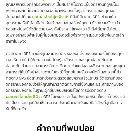
สูญเสียการนั่งที่รักของพวกเขาเป็นฝันร้าย ไม่ว่าจะเป็นจักรยานที่ถูกขโมย
หรือที่วางผิดที่ความวิตกกังวลที่มาพร้อมกับไม่รู้ว่าจักรยานของคุณจะ
ล้นหลามได้ที่ไหน
มอเตอร์ไซค์ผู้หญิงเท่ๆ
นี่คือที่ติดตาม GPS เข้ามาเป็น
อุปกรณ์เสริมที่ต้องมีสำหรับเจ้าของมอเตอร์ไซค์ทุกคน ด้วยความก้าวหน้า
ของเทคโนโลยีตัวติดตาม GPS จึงมีราคาไม่แพงและเข้าถึงได้มากขึ้นโดย
เฉพาะอย่างยิ่งสำหรับผู้ที่มองหามอเตอร์ไซค์ราคาถูก (มอเตอร์ไซค์ขนาดเล็ก
ราคาไม่แพง)
ตัวติดตาม GPS ช่วยให้คุณสามารถตรวจสอบที่ตั้งของมอเตอร์ไซค์ของคุณ
แบบเรียลไทม์ทำให้คุณสบายใจโดยรู้ว่าจักรยานของคุณปลอดภัยและ
ปลอดภัย ด้วยความสามารถในการติดตามตำแหน่งของจักรยานของคุณคุณ
สามารถกู้คืนได้อย่างง่ายดายในกรณีที่ถูกขโมยหรือวางผิดที่ นอกจากนี้ตัว
ติดตาม GPS ยังสามารถช่วยคุณตรวจสอบความเร็วและประวัติสถานที่ของ
จักรยานของคุณช่วยให้คุณสามารถติดตามการใช้งานและประสิทธิภาพของ
จักรยานของคุณ ในฐานะผู้ที่ชื่นชอบมอเตอร์ไซค์การมีตัวติดตาม
มอเตอร์ไซค์เล็ก 50cc
GPS ไม่เพียง แต่เป็นอุปกรณ์เสริมที่ใช้งานได้จริง แต่
ยังเป็นการลงทุนที่มีค่าซึ่งสามารถประหยัดเวลาเงินและที่สำคัญที่สุดคือการ
ขับขี่ที่คุณรัก
คำถามที่พบบ่อย