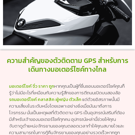
ความสำคัญของตัวติดตาม GPS สำหรับการ
เดินทางมอเตอร์ไซค์ทางไกล
มอเตอร์ไซค์ จิ๋ว ราคา ถูก
หากคุณเป็นผู้ที่ชื่นชอบมอเตอร์ไซค์คุณก็
รู้ว่าไม่มีอะไรที่เหมือนกับความรู้สึกของการตีถนนเปิดบนสองล้อ
รถมอเตอร์ไซค์ คลาสสิค ผู้หญิง ตัวเล็ก
แต่ด้วยอิสรภาพนั้นมี
ความเสี่ยงในระดับหนึ่งโดยเฉพาะอย่างยิ่งเมื่อมันมาถึงการ
โจรกรรม นั่นเป็นเหตุผลที่ตัวติดตาม GPS เป็นอุปกรณ์เสริมที่ต้อง
มีสำหรับเจ้าของมอเตอร์ไซค์ทุกคน อุปกรณ์เหล่านี้ช่วยให้คุณ
จับตาดูตำแหน่งจักรยานของคุณตลอดเวลาทำให้คุณสบายใจและ
ความสามารถในการกู้คืนจักรยานของคุณอย่างรวดเร็วหากถูก