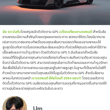
ล้อ รถ บังคับ
โดยสรุปแล้วตัวติดตาม GPS
เปรียบเทียบยางรถยนต์
สำหรับล้อ
ยานพาหนะมีความสำคัญด้วยเหตุผลหลายประการ พวกเขาให้ประโยชน์มากมาย
เช่นการตรวจสอบกองทัพเรือของคุณเพิ่มความปลอดภัยของยานพาหนะให้
สูงสุดป้องกันการขโมยรถยนต์และล้อและแม้กระทั่งช่วยให้คุณประหยัดค่าใช้จ่าย
เชื้อเพลิงและการบำรุงรักษา ด้วยตัวติดตาม GPS 5 อันดับแรกสำหรับล้อ
รถยนต์ที่มีอยู่ในตลาดคุณสามารถเลือกแท่งที่เหมาะสมกับความต้องการของคุณ
ยิ่งกว่านั้นตัวติดตาม GPS สามารถช่วยคุณในการจัดตำแหน่งและการบำรุงรักษา
ล้อเพื่อให้มั่นใจว่ายานพาหนะของคุณอยู่ในสภาพสูงสุด ในฐานะที่เป็นเทคโนโลยีที่
ก้าวหน้าเราสามารถคาดหวังคุณสมบัติขั้นสูงในตัวติดตาม GPS สำหรับล้อยาน
พาหนะในทศวรรษหน้า
ยางรถยนต์ ยี่ห้อไหนดี 2564 ขอบ17
โดยรวมแล้วการ
ติดตั้งตัวติดตาม GPS บนล้อรถของคุณคือการลงทุนที่ชาญฉลาดซึ่งสามารถให้
ความอุ่นใจและช่วยคุณประหยัดเงินในระยะยาว
Um