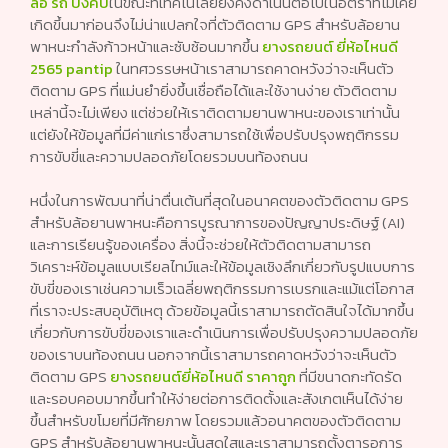
ล้อ รถ บังคับ
ในขณะที่เทคโนโลยียังคงดำเนินต่อไปในอัตราที่ไม่เคย
เกิดขึ้นมาก่อนจึงไม่น่าแปลกใจที่ตัวติดตาม GPS สำหรับล้อยาน
พาหนะกำลังก้าวหน้าและซับซ้อนมากขึ้น
ยางรถยนต์ ยี่ห้อไหนดี
2565 pantip
ในทศวรรษหน้าเราสามารถคาดหวังว่าจะเห็นตัว
ติดตาม GPS ที่แม่นยำยิ่งขึ้นเชื่อถือได้และใช้งานง่าย ตัวติดตาม
เหล่านี้จะไม่เพียง แต่ช่วยให้เราติดตามยานพาหนะของเราเท่านั้น
แต่ยังให้ข้อมูลที่มีค่าแก่เราซึ่งสามารถใช้เพื่อปรับปรุงพฤติกรรม
การขับขี่และความปลอดภัยโดยรวมบนท้องถนน
หนึ่งในการพัฒนาที่น่าตื่นเต้นที่สุดในอนาคตของตัวติดตาม GPS
สำหรับล้อยานพาหนะคือการบูรณาการของปัญญาประดิษฐ์ (AI)
และการเรียนรู้ของเครื่อง สิ่งนี้จะช่วยให้ตัวติดตามสามารถ
วิเคราะห์ข้อมูลแบบเรียลไทม์และให้ข้อมูลเชิงลึกเกี่ยวกับรูปแบบการ
ขับขี่ของเราเช่นความเร็วเฉลี่ยพฤติกรรมการเบรกและแม้แต่โอกาส
ที่เราจะประสบอุบัติเหตุ ด้วยข้อมูลนี้เราสามารถตัดสินใจได้มากขึ้น
เกี่ยวกับการขับขี่ของเราและดำเนินการเพื่อปรับปรุงความปลอดภัย
ของเราบนท้องถนน นอกจากนี้เราสามารถคาดหวังว่าจะเห็นตัว
ติดตาม GPS
ยางรถยนต์ยี่ห้อไหนดี ราคาถูก
ที่มีขนาดกะทัดรัด
และรอบคอบมากขึ้นทำให้ง่ายต่อการติดตั้งและสังเกตเห็นได้ง่าย
ขึ้นสำหรับขโมยที่มีศักยภาพ โดยรวมแล้วอนาคตของตัวติดตาม
GPS สำหรับล้อยานพาหนะนั้นสดใสและเราสามารถตั้งตารอการ