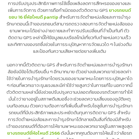
การปรับปรุงประสิทธิภาพการใช้เชื้อเพลิงลดการสึกหรอของยางและ
เพิ่มการจัดการ ด้วยการถือกำเนิดของตัวติดตาม GPS
ยางรถยนต์
ขอบ 16 ยี่ห้อไหนดี pantip
สำหรับการจัดตำแหน่งล้อและการบำรุง
รักษาตอนนี้เจ้าของรถยนต์สามารถตรวจสอบการจัดตำแหน่งล้อของ
ยานพาหนะได้อย่างง่ายดายและทำการปรับเปลี่ยนที่จำเป็นทันที ตัว
ติดตาม GPS เหล่านี้ให้ข้อมูลแบบเรียลไทม์เกี่ยวกับตำแหน่งความเร็ว
และทิศทางของรถซึ่งช่วยในการระบุปัญหาการจัดแนวใด ๆ ในช่วงต้น
และป้องกันความเสียหายต่อยางเพิ่มเติม
นอกจากนี้ตัวติดตาม GPS สำหรับการจัดตำแหน่งและการบำรุงรักษา
ล้อยังมีข้อได้เปรียบอื่น ๆ อีกมากมาย ตัวอย่างเช่นพวกเขาช่วยลดค่า
ใช้จ่ายในการบำรุงรักษาโดยรวมของยานพาหนะโดยการระบุปัญหาใด
ๆ ก่อนที่พวกเขาจะรุนแรงและมีค่าใช้จ่ายสูงกว่าในการแก้ไข นอกจากนี้
ตัวติดตามเหล่านี้ยังช่วยปรับปรุงความปลอดภัยของรถด้วยการทำให้
มั่นใจว่ายางอยู่ในสภาพดีเสมอซึ่งจะช่วยลดความเสี่ยงของอุบัติเหตุ
บนท้องถนน ด้วยความต้องการที่เพิ่มขึ้นสำหรับโซลูชั่นการบำรุงรักษา
รถยนต์ที่มีประสิทธิภาพและประหยัดต้นทุนการติดตาม GPS สำหรับ
การจัดตำแหน่งล้อและการบำรุงรักษาได้กลายเป็นสิ่งที่ต้องมีสำหรับ
เจ้าของรถยนต์ที่ต้องการให้ยานพาหนะของพวกเขาอยู่ในสภาพสูงสุด
ยางรถยนต์ยี่ห้อไหนดี 2566
ดังนั้นหากคุณต้องการให้แน่ใจว่าล้อรถ