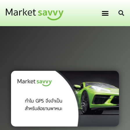
GPS ติดตามยานพาหนะ
การเงิน การลงทุน