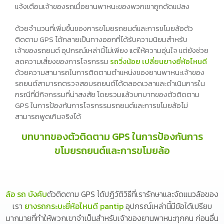
แจ้งเตือนเจ้าของรถเมื่อยานพาหนะของพวกเขาถูกดัดแปลง
ด้วยจำนวนที่เพิ่มขึ้นของการขโมยรถยนต์และการขโมยล้อตัว
ติดตาม GPS ได้กลายเป็นทางออกที่ได้รับความนิยมสำหรับ
เจ้าของรถยนต์ อุปกรณ์เหล่านี้ไม่เพียง แต่ให้ความอุ่นใจ แต่ยังช่วย
ลดความเสี่ยงของการโจรกรรม
รถวิ่งน้อย เปลี่ยนยางยี่ห้อไหนดี
ด้วยความสามารถในการติดตามตำแหน่งของยานพาหนะเจ้าของ
รถยนต์สามารถตรวจสอบรถยนต์ได้ตลอดเวลาและดำเนินการใน
กรณีที่มีกิจกรรมที่น่าสงสัย โดยรวมแล้วบทบาทของตัวติดตาม
GPS ในการป้องกันการโจรกรรมรถยนต์และการขโมยล้อไม่
สามารถพูดเกินจริงได้
บทบาทของตัวติดตาม GPS ในการป้องกันการ
ขโมยรถยนต์และการขโมยล้อ
ล้อ รถ บังคับ
ตัวติดตาม GPS ได้ปฏิวัติวิธีที่เรารักษาและจัดแนวล้อของ
เรา
ยางรถกระบะยี่ห้อไหนดี pantip
อุปกรณ์เหล่านี้มีข้อได้เปรียบ
มากมายที่ทำให้พวกเขาจำเป็นสำหรับเจ้าของยานพาหนะทุกคน ก่อนอื่น