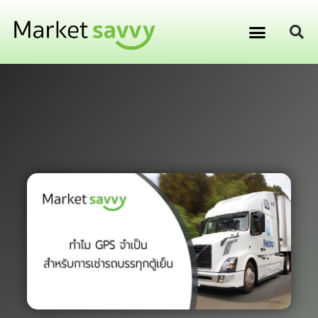
GPS ติดตามยานพาหนะ
การเงิน การลงทุน