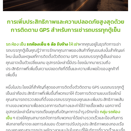
การเพิ่มประสิทธิภาพและความปลอดภัยสูงสุดด้วย
การติดตาม GPS สำหรับการเช่ารถบรรทุกตู้เย็น
รถ ห้อง เย็น
รถห้องเย็น 6 ล้อ รับจ้าง
ให้ เช่า
หากคุณอยู่ในธุรกิจการเช่า
รถบรรทุกตู้เย็นคุณรู้ว่าการรักษาคุณภาพของสินค้าที่คุณขนส่งนั้นสำคัญแค่
ไหน นั่นเป็นเหตุผลที่การติดตั้งตัวติดตาม GPS บนรถบรรทุกตู้เย็นเช่าของ
คุณอาจเป็นตัวเปลี่ยนเกม อุปกรณ์เหล่านี้มีประโยชน์มากมายรวมถึง
ประสิทธิภาพที่เพิ่มขึ้นความปลอดภัยที่ดีขึ้นและความพึงพอใจของลูกค้าที่
เพิ่มขึ้น
หนึ่งในประโยชน์ที่สำคัญที่สุดของการติดตั้งตัวติดตาม GPS บนรถบรรทุกตู้
เย็นเช่าคือประสิทธิภาพที่เพิ่มขึ้นที่พวกเขาให้ ด้วยการติดตามแบบเรียลไทม์
คุณสามารถตรวจสอบที่ตั้งของรถบรรทุกของคุณและเพิ่มประสิทธิภาพเส้น
ทางของพวกเขาเพื่อลดเวลาการเดินทางและค่าใช้จ่ายเชื้อเพลิง นอกจากนี้
อุปกรณ์เหล่านี้สามารถเตือนคุณถึงปัญหาการบำรุงรักษาใด
กลุ่ม รถห้อง
เย็น
ๆ ช่วยให้คุณสามารถจัดการกับพวกเขาได้อย่างรวดเร็วและป้องกันการ
พังทลายที่อาจชะลอการส่งมอบ ด้วยการปรับปรุงประสิทธิภาพของกองเรือ
ของคุณคุณสามารถประหยัดเวลาและเงินในขณะที่ให้บริการที่รวดเร็วและเชื่อ