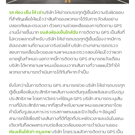
รถ ห้อง เย็น ให้ เช่า
บริษัท ให้เช่ารถบรรทุกตู้เย็นมีความรับผิดชอบ
ที่สำคัญเพื่อให้แน่ใจว่าสินค้าของพวกเขาได้รับการจัดส่งอย่าง
ปลอดภัยและตรงเวลา ด้วยความช่วยเหลือของการติดตาม GPS
งานนี้ง่ายขึ้นมาก
ขนส่งห้องเย็นใกล้ฉัน
การติดตาม GPS เป็นสิ่งที่
ไม่ควรพลาดสำหรับ บริษัท ให้เช่ารถบรรทุกตู้เย็นเนื่องจากมีการ
อัปเดตสถานที่ตามเวลาจริงช่วยให้ บริษัท ต่างๆสามารถตรวจ
สอบการเคลื่อนไหวของยานพาหนะและตรวจสอบให้แน่ใจว่าพวก
เขาอยู่ในกำหนด นอกจากนี้การติดตาม GPS สามารถแจ้งเตือน
บริษัท ได้หากยานพาหนะเบี่ยงเบนจากเส้นทางที่วางแผนไว้ทำให้
พวกเขาสามารถดำเนินการได้ทันทีหากจำเป็น
ยิ่งไปกว่านั้นการติดตาม GPS สามารถช่วย บริษัท ให้เช่ารถบรรทุก
ตู้เย็นเพื่อเพิ่มประสิทธิภาพเส้นทางลดต้นทุนเชื้อเพลิงและปรับปรุง
ประสิทธิภาพ โดยการวิเคราะห์ข้อมูล GPS บริษัท สามารถระบุเส้น
ทางที่มีประสิทธิภาพมากที่สุดสำหรับยานพาหนะของพวกเขาโดย
คำนึงถึงรูปแบบการจราจรสภาพถนนและปัจจัยอื่น ๆ ข้อมูลนี้
สามารถใช้เพื่อสร้างเส้นทางที่ดีที่สุดที่ประหยัดเวลาและเงินในขณะ
เดียวกันก็ลดผลกระทบต่อสิ่งแวดล้อมของการดำเนินงานของ
ห้องเย็นให้เช่า กรุงเทพ
บริษัท โดยรวมแล้วการติดตาม GPS เป็น