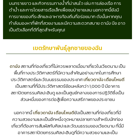
บนทรายขาว และกิจกรรมทางน้ำที่น่าสนใจ เช่น การล่องเรือ การ
ดำน้ำ และการโดยสารเรือเล็กเพื่อชมป่าชายเลน นอกจากนี้ยังมี
การขายของที่ระลึกและอาหารท้องถิ่นที่อร่อยมาก ดังนั้นหากคุณ
กำลังมองหาที่พักที่สวยงามและมีความสะดวกสบาย ดานัง บีช อาจ
เป็นตัวเลือกที่ดีที่สุดสำหรับคุณ!
เขตรักษาพันธุ์ลูกชายของฉัน
ดานัง
สถานที่ท่องเที่ยวที่ไม่ควรพลาดเมื่อมาเที่ยวในเวียดนาม เป็น
พื้นที่ทางประวัติศาสตร์ที่มีความสำคัญอย่างมากในการศึกษา
ประวัติศาสตร์และวัฒนธรรมของประเทศ
เที่ยวดานัง เดือนไหนดี
เป็นสถานที่ที่มีประวัติศาสตร์ย้อนหลังกว่า 1,000 ปี มีอาคาร
สถาปัตยกรรมศิลปะฮินดู และเป็นศูนย์กลางของการปฏิวัติซึ่งเป็น
ส่วนหนึ่งของการต่อสู้เพื่อความเสรีภาพของประชาชน
นอกจากนี้
เที่ยวดานัง เดือนไหนดี
ยังเป็นสถานที่ท่องเที่ยวที่มี
ความสวยงามและเป็นอีกหนึ่งจุดหมายปลายทางสำหรับนักท่อง
เที่ยวที่ต้องการสัมผัสกับศิลปะและวัฒนธรรมของเวียดนาม ที่นี่มี
อาคารสถาปัตยกรรมศิลปะฮินดูที่มีความสวยงามและเป็น