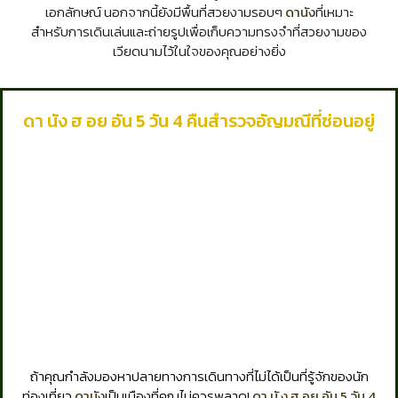
เอกลักษณ์ นอกจากนี้ยังมีพื้นที่สวยงามรอบๆ
ดานัง
ที่เหมาะ
สำหรับการเดินเล่นและถ่ายรูปเพื่อเก็บความทรงจำที่สวยงามของ
เวียดนามไว้ในใจของคุณอย่างยิ่ง
ดา นัง ฮ อย อัน 5 วัน 4 คืนสำรวจอัญมณีที่ซ่อนอยู่
ถ้าคุณกำลังมองหาปลายทางการเดินทางที่ไม่ได้เป็นที่รู้จักของนัก
ท่องเที่ยว
ดานัง
เป็นเมืองที่คุณไม่ควรพลาด!
ดา นั ง ฮ อย อัน 5 วัน 4