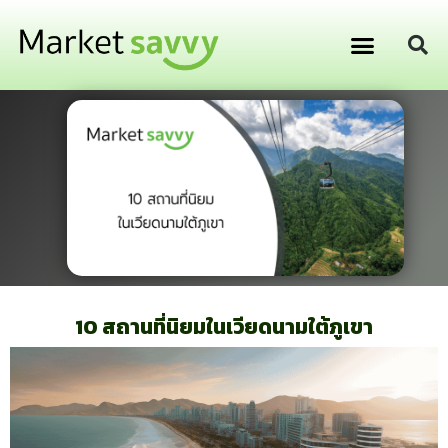
GPS ติดตามยานพาหนะ
การเงิน การลงทุน
10 สถานที่นิยมในเวียดนามใต้ภูเขา