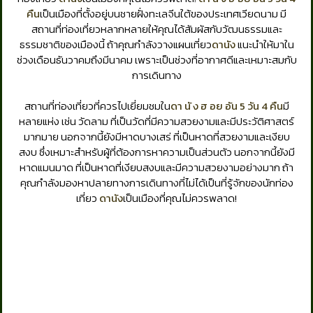
คืน
เป็นเมืองที่ตั้งอยู่บนชายฝั่งทะเลจีนใต้ของประเทศเวียดนาม มี
สถานที่ท่องเที่ยวหลากหลายให้คุณได้สัมผัสกับวัฒนธรรมและ
ธรรมชาติของเมืองนี้ ถ้าคุณกำลังวางแผนเที่ยว
ดานัง
แนะนำให้มาใน
ช่วงเดือนธันวาคมถึงมีนาคม เพราะเป็นช่วงที่อากาศดีและเหมาะสมกับ
การเดินทาง
สถานที่ท่องเที่ยวที่ควรไปเยี่ยมชมใน
ดา นั ง ฮ อย อัน 5 วัน 4 คืน
มี
หลายแห่ง เช่น วัดลาม ที่เป็นวัดที่มีความสวยงามและมีประวัติศาสตร์
มากมาย นอกจากนี้ยังมีหาดบางเสร่ ที่เป็นหาดที่สวยงามและเงียบ
สงบ ซึ่งเหมาะสำหรับผู้ที่ต้องการหาความเป็นส่วนตัว นอกจากนี้ยังมี
หาดแมนมาด ที่เป็นหาดที่เงียบสงบและมีความสวยงามอย่างมาก ถ้า
คุณกำลังมองหาปลายทางการเดินทางที่ไม่ได้เป็นที่รู้จักของนักท่อง
เที่ยว
ดานัง
เป็นเมืองที่คุณไม่ควรพลาด!