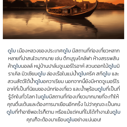
ดูไบ
เมืองหลวงของประเทศ
ดูไบ
มีสถานที่ท่องเที่ยวหลาก
หลายที่น่าสนใจมากมาย เช่น ตึกบุรุษไคล์ฟา ห้างสรรพสิน
ค้า
ดูไบ
มอลล์ หมู่บ้านปาล์มจูเมอร์ไรอาห์ สวนดอกไม้
ดูไบ
มิ
ราเคิล มิวเซียม
ดูไบ
ล่องเรือในแม่น้ำ
ดูไบ
ครีค สกี
ดูไบ
และ
สวนสัตว์ใต้น้ำ
ดูไบ
อควาเรียม นอกจากนี้ยังมีหาดจูเมอร์ไร
อาห์ที่เป็นที่นิยมของนักท่องเที่ยว และน้ำพุร้อน
ดูไบ
ที่เป็นที่
รู้จักในทั่วโลก ใน
ดูไบ
มีสถานที่ท่องเที่ยวมากมายที่จะทำให้
คุณตื่นเต้นและต้องการมาเยือนอีกครั้ง ไม่ว่าคุณจะเป็นคน
ดูไบ
ที่ทําอาชีพอะไรก็ตาม หรือแม้แต่คนที่ไม่ได้ทำงานใน
ดูไบ
คุณก็จะต้องมาเยือน
ดูไบ
อย่างแน่นอน!