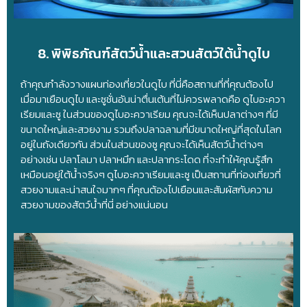
8. พิพิธภัณฑ์สัตว์น้ำและสวนสัตว์ใต้น้ำดูไบ
ถ้าคุณกำลังวางแผนท่องเที่ยวในดูไบ ที่นี่คือสถานที่ที่คุณต้องไป
เมื่อมาเยือนดูไบ และซูชั่นอันน่าตื่นเต้นที่ไม่ควรพลาดคือ ดูไบอะควา
เรียมและซู ในส่วนของดูไบอะควาเรียม คุณจะได้เห็นปลาต่างๆ ที่มี
ขนาดใหญ่และสวยงาม รวมถึงปลาฉลามที่มีขนาดใหญ่ที่สุดในโลก
อยู่ในถังเดียวกัน ส่วนในส่วนของซู คุณจะได้เห็นสัตว์น้ำต่างๆ
อย่างเช่น ปลาโลมา ปลาหมึก และปลากระโดด ที่จะทำให้คุณรู้สึก
เหมือนอยู่ใต้น้ำจริงๆ ดูไบอะควาเรียมและซู เป็นสถานที่ท่องเที่ยวที่
สวยงามและน่าสนใจมากๆ ที่คุณต้องไปเยือนและสัมผัสกับความ
สวยงามของสัตว์น้ำที่นี่ อย่างแน่นอน