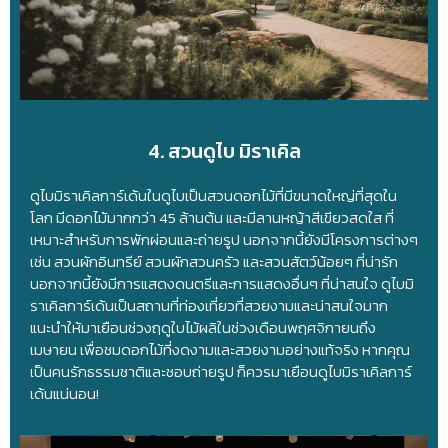
4. สวนดูไบ มิราเคิล
ดูไบมิราเคิลการ์เด้นในดูไบเป็นสวนดอกไม้ที่มีขนาดใหญ่ที่สุดใน
โลก มีดอกไม้มากกว่า 45 ล้านต้น และมีลานหญ้าสีเขียวสดใส ที่
เหมาะสำหรับการพักผ่อนและถ่ายรูป นอกจากนี้ยังมีโครงการต่างๆ
เช่น สวนผักอินทรีย์ สวนผักสวนครัว และสวนสัตว์น้อยๆ ที่น่ารัก
นอกจากนี้ยังมีการแสดงดนตรีและการแสดงอื่นๆ ที่น่าสนใจ ดูไบมิ
ราเคิลการ์เด้นเป็นสถานที่ท่องเที่ยวที่สวยงามและน่าสนใจมาก
แนะนำให้มาเยือนช่วงฤดูใบไม้ผลิในช่วงเดือนพฤศจิกายนถึง
เมษายน เพื่อชมดอกไม้ที่งดงามและสวยงามอย่างแท้จริง หากคุณ
เป็นคนรักธรรมชาติและชอบถ่ายรูป ก็ควรมาเยือนดูไบมิราเคิลการ์
เด้นแน่นอน!