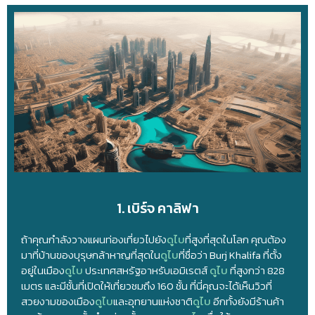
1. เบิร์จ คาลิฟา
ถ้าคุณกำลังวางแผนท่องเที่ยวไปยัง
ดูไบ
ที่สูงที่สุดในโลก คุณต้อง
มาที่บ้านของบุรุษกล้าหาญที่สุดใน
ดูไบ
ที่ชื่อว่า Burj Khalifa ที่ตั้ง
อยู่ในเมือง
ดูไบ
ประเทศสหรัฐอาหรับเอมิเรตส์
ดูไบ
ที่สูงกว่า 828
เมตร และมีชั้นที่เปิดให้เที่ยวชมถึง 160 ชั้น ที่นี่คุณจะได้เห็นวิวที่
สวยงามของเมือง
ดูไบ
และอุทยานแห่งชาติ
ดูไบ
อีกทั้งยังมีร้านค้า