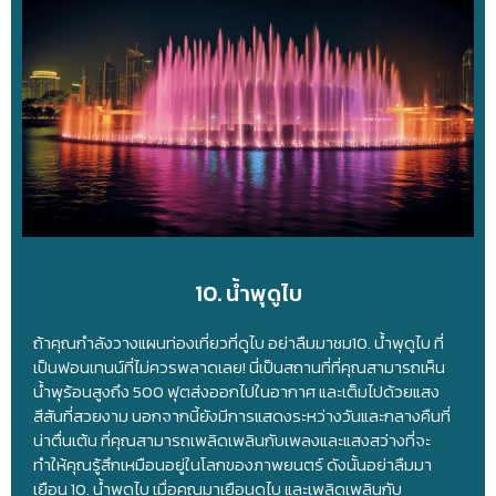
10. น้ำพุดูไบ
ถ้าคุณกำลังวางแผนท่องเที่ยวที่ดูไบ อย่าลืมมาชม10. น้ำพุดูไบ ที่
เป็นฟอนเทนน์ที่ไม่ควรพลาดเลย! นี่เป็นสถานที่ที่คุณสามารถเห็น
น้ำพุร้อนสูงถึง 500 ฟุตส่งออกไปในอากาศ และเต็มไปด้วยแสง
สีสันที่สวยงาม นอกจากนี้ยังมีการแสดงระหว่างวันและกลางคืนที่
น่าตื่นเต้น ที่คุณสามารถเพลิดเพลินกับเพลงและแสงสว่างที่จะ
ทำให้คุณรู้สึกเหมือนอยู่ในโลกของภาพยนตร์ ดังนั้นอย่าลืมมา
เยือน 10. น้ำพุดูไบ เมื่อคุณมาเยือนดูไบ และเพลิดเพลินกับ