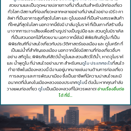
สวยงามและเป็นจุดหมายปลายทางที่น่าตื่นเต้นสำหรับนักท่องเที่ยว
ทั่วโลก มีสถานที่ท่องเที่ยวหลากหลายอย่างที่น่าสนใจอย่าง เบิร์จ คา
ลิฟา ที่เป็นอาคารสูงที่สุดในโลก และ ดูไบมอลล์ ที่เป็นห้างสรรพสินค้า
ที่ใหญ่ที่สุดในโลก นอกจากนี้ยังมี ปาล์มจูไมราห์ ที่เป็นเกาะที่สร้างขึ้น
มาจากการเจาะเสียงเพื่อสร้างรูปร่างเป็นรูปมือ และ สวนดูไบมิราเคิล
ที่เป็นสวนดอกไม้ที่สวยงาม นอกจากนี้ยังมี พิพิธภัณฑ์ดูไบ ที่เป็น
พิพิธภัณฑ์ที่น่าสนใจเกี่ยวกับประวัติศาสตร์ของเมือง และ ดูไบครีก ที่
เป็นแม่น้ำที่สำคัญของเมือง นอกจากนี้ยังมีสถานที่ท่องเที่ยวอื่นๆ
อย่าง สกีดูไบ, พิพิธภัณฑ์สัตว์น้ำดูไบและสวนสัตว์ใต้น้ำ, หาดจูไมราห์
และ น้ำพุดูไบ ที่น่าสนใจอย่างมาก สำหรับคน
ดูไบ ประเทศอะไร
ที่สนใจ
ทำอาชีพในเมืองหลวงนี้ มีงานอยู่มากมายเช่นงานด้านการท่องเที่ยว
การลงทุน และการพัฒนาเมือง ซึ่งเป็นอาชีพที่มีความน่าสนใจและมี
อนาคตที่มั่นคงในเมืองหลวงของประเทศ
ดูไบ
นี้ ดังนั้น หากคุณกำลัง
วางแผนท่องเที่ยว
ดูไบ
เป็นเมืองหลวงที่ไม่ควรพลาด!
อ่านเรื่องอื่นต่อ
ได้ ที่นี่…