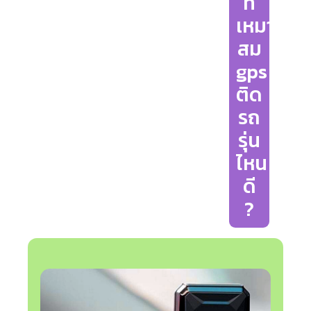
ที่
เหมาะ
สม
gps
ติด
รถ
รุ่น
ไหน
ดี
?