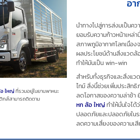
อา
นำทางไปสู่การส่งมเป็นคว
ยอมรับความก้าวหน้าเหล่านี
สภาพภูมิอากาศโลกเนื่อง
ผลประโยชน์ด้านสิ่งแวดล้อ
ทำให้มันเป็น win-win
สำหรับทั้งธุรกิจและสิ่งแ
ไทม์ สิ่งนี้ช่วยเพิ่มประส
้อ ใหญ่
ที่รวมอยู่ในยานพาหนะ
ลดโอกาสของความล่าช้า ยิ่
จิสติกส์สามารถติดตาม
หก ล้อ ใหญ่
ทำให้มั่นใจได้
ปลอดภัยและปลอดภัยในระห
ลดความเสี่ยงของความเสี