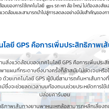
ล้อมของการใช้เทคโนโลยี gps รถ หก ล้อ ใหญ่ ไม่ต้องสงสัยเ
่งแวดล้อมและสามารถนำไปสู่การลดลงอย่างมีนัยสำคัญของก
นโลยี GPS คือการเพิ่มประสิทธิภาพเส
้านสิ่งแวดล้อมของเทคโนโลยี GPS คือการเพิ่มประส
ึ่งพาแผนที่กระดาษซึ่งบางครั้งก็ล้าสมัยไม่ชัดเจนหรื
ด้วยเทคโนโลยี GPS ผู้ขับขี่สามารถค้นหาเส้นทางที
ไทม์ซึ่งจะช่วยลดเวลาบนท้องถนนช่วยประหยัดการใช้เ
ปล่อยคาร์บอน
ิทธิภาพเส้นทางยานพาหนะหกล้อสามารถหลีกเลี่ยงถน