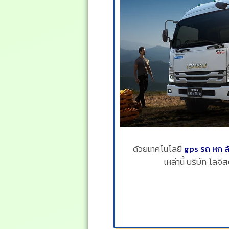
ด้วยเทคโนโลยี
gps รถ หก ล
เหล่านี้ บริษัท โล