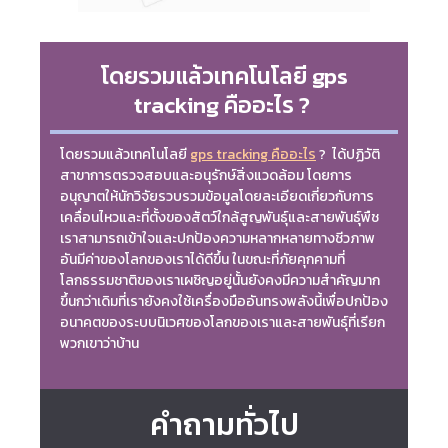
โดยรวมแล้วเทคโนโลยี gps
tracking คืออะไร ?
โดยรวมแล้วเทคโนโลยี
gps tracking คืออะไร
? ได้ปฏิวัติ
สาขาการตรวจสอบและอนุรักษ์สิ่งแวดล้อม โดยการ
อนุญาตให้นักวิจัยรวบรวมข้อมูลโดยละเอียดเกี่ยวกับการ
เคลื่อนไหวและที่ตั้งของสัตว์ใกล้สูญพันธุ์และสายพันธุ์พืช
เราสามารถเข้าใจและปกป้องความหลากหลายทางชีวภาพ
อันมีค่าของโลกของเราได้ดีขึ้น ในขณะที่ภัยคุกคามที่
โลกธรรมชาติของเราเผชิญอยู่นั้นยังคงมีความสำคัญมาก
ขึ้นกว่าเดิมที่เรายังคงใช้เครื่องมืออันทรงพลังนี้เพื่อปกป้อง
อนาคตของระบบนิเวศของโลกของเราและสายพันธุ์ที่เรียก
พวกเขาว่าบ้าน
คำถามทั่วไป